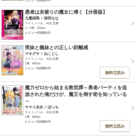
レビュー投稿数0件
愚者は灰被りの魔女に傅く【分冊版】
九重硝馬
/
桜田なな
ライトノベル、AQL文庫
1～5巻
200pt
レビュー投稿数0件
実妹と義妹との正しい距離感
マキグサ
/
ねこじし
ライトノベル、AQL文庫
1巻
900pt
レビュー投稿数0件
無料立読み
魔力ゼロから始まる救世譚～勇者パーティを追
放された俺だけが、魔王を倒す術を知っている
～
ヤマイ永次
/
ぼっち
ライトノベル、AQL文庫
1巻
900pt
レビュー投稿数0件
無料立読み