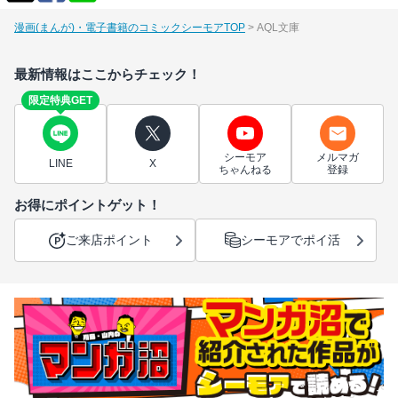
漫画(まんが)・電子書籍のコミックシーモアTOP
AQL文庫
最新情報はここからチェック！
限定特典GET
シーモア
メルマガ
LINE
X
ちゃんねる
登録
お得にポイントゲット！
ご来店ポイント
シーモアでポイ活