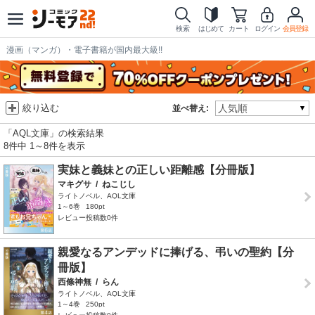
検索
はじめて
カート
ログイン
会員登録
漫画（マンガ）・電子書籍が国内最大級!!
絞り込む
並べ替え:
「AQL文庫」の検索結果
8件中 1～8件を表示
実妹と義妹との正しい距離感【分冊版】
マキグサ
/
ねこじし
ライトノベル、AQL文庫
1～6巻
180pt
レビュー投稿数0件
親愛なるアンデッドに捧げる、弔いの聖約【分
冊版】
西條神無
/
らん
ライトノベル、AQL文庫
1～4巻
250pt