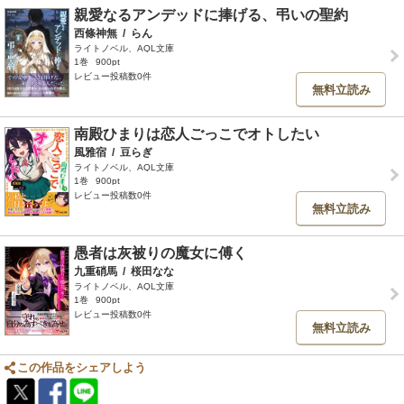
親愛なるアンデッドに捧げる、弔いの聖約
西條神無
/
らん
ライトノベル、AQL文庫
1巻
900pt
レビュー投稿数0件
無料立読み
南殿ひまりは恋人ごっこでオトしたい
風雅宿
/
豆らぎ
ライトノベル、AQL文庫
1巻
900pt
レビュー投稿数0件
無料立読み
愚者は灰被りの魔女に傅く
九重硝馬
/
桜田なな
ライトノベル、AQL文庫
1巻
900pt
レビュー投稿数0件
無料立読み
この作品をシェアしよう