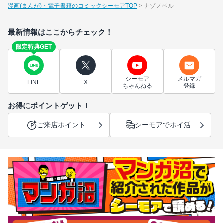
漫画(まんが)・電子書籍のコミックシーモアTOP
ナゾノベル
最新情報はここからチェック！
限定特典GET
シーモア
メルマガ
LINE
X
ちゃんねる
登録
お得にポイントゲット！
ご来店ポイント
シーモアでポイ活