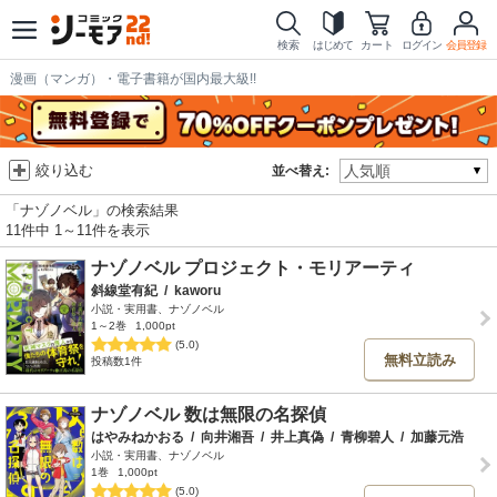
検索
はじめて
カート
ログイン
会員登録
漫画（マンガ）・電子書籍が国内最大級!!
絞り込む
並べ替え:
「ナゾノベル」の検索結果
11件中 1～11件を表示
ナゾノベル プロジェクト・モリアーティ
斜線堂有紀
/
kaworu
小説・実用書、ナゾノベル
1～2巻
1,000pt
(5.0)
無料立読み
投稿数1件
ナゾノベル 数は無限の名探偵
はやみねかおる
/
向井湘吾
/
井上真偽
/
青柳碧人
/
加藤元浩
小説・実用書、ナゾノベル
1巻
1,000pt
(5.0)