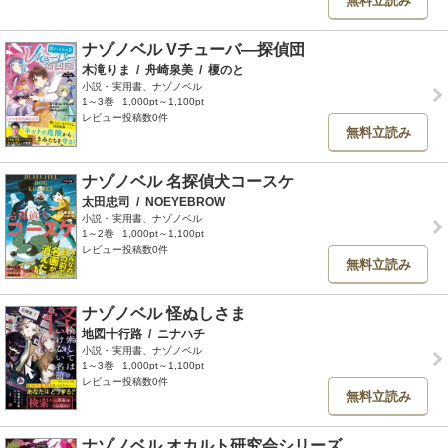
無料立読み
ナゾノベル Vチューバ―探偵団
木滝りま
/
舟崎泉美
/
榎のと
小説・実用書、ナゾノベル
1～3巻
1,000pt～1,100pt
レビュー投稿数0件
無料立読み
ナゾノベル 名探偵犬コースケ
太田忠司
/
NOEYEBROW
小説・実用書、ナゾノベル
1～2巻
1,000pt～1,100pt
レビュー投稿数0件
無料立読み
ナゾノベル 怪ぬしさま
地図十行路
/
ニナハチ
小説・実用書、ナゾノベル
1～3巻
1,000pt～1,100pt
レビュー投稿数0件
無料立読み
ナゾノベル オカルト研究会シリーズ