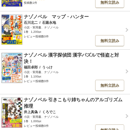
無料立読み
投稿数1件
ナゾノベル マップ・ハンター
石川北二
/
石蕗永地
小説・実用書、ナゾノベル
1巻
1,200pt
レビュー投稿数0件
無料立読み
ナゾノベル 漢字探偵団 漢字パズルで怪盗と対
決！
福田卓郎
/
うっけ
小説・実用書、ナゾノベル
1巻
1,100pt
レビュー投稿数0件
無料立読み
ナゾノベル 引きこもり姉ちゃんのアルゴリズム
推理
井上真偽
/
くろでこ
小説・実用書、ナゾノベル
1巻
1,000pt
レビュー投稿数0件