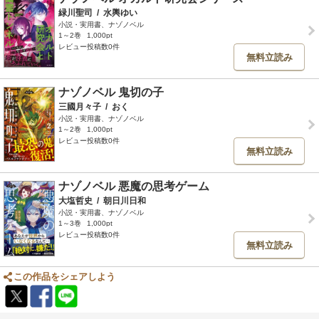
緑川聖司
/
水輿ゆい
小説・実用書、ナゾノベル
1～2巻
1,000pt
レビュー投稿数0件
無料立読み
ナゾノベル 鬼切の子
三國月々子
/
おく
小説・実用書、ナゾノベル
1～2巻
1,000pt
レビュー投稿数0件
無料立読み
ナゾノベル 悪魔の思考ゲーム
大塩哲史
/
朝日川日和
小説・実用書、ナゾノベル
1～3巻
1,000pt
レビュー投稿数0件
無料立読み
この作品をシェアしよう