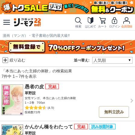
検索
はじめて
カート
ログイン
会員登録
漫画（マンガ）・電子書籍が国内最大級!!
絞り込む
並べ替え:
「本当にあった主婦の体験」の検索結果
7件中 1～7件を表示
愚者の皮
草野誼
女性マンガ、本当にあった主婦の体験
1～2巻
700pt
(4.5)
無料立読み
投稿数72件
かんかん橋をわたって
草野誼