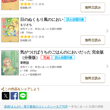
(3.0)
無料立読み
投稿数1件
日のぬくもり風のにおい
もりさち
女性マンガ、本当にあった主婦の体験
1巻
700pt
(3.0)
無料立読み
投稿数1件
気がつけばうちのごはんのにおいだった 完全版
（分冊版）
草野誼
女性マンガ、本当にあった主婦の体験
1～6巻
200pt
レビュー投稿数0件
無料立読み
この作品をシェアしよう
漫画(まんが)・電子書籍のコミックシーモアTOP
本当にあった主婦の体験