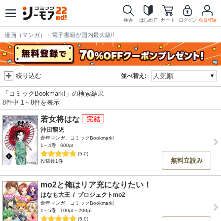
検索
はじめて
カート
ログイン
会員登録
漫画（マンガ）・電子書籍が国内最大級!!
絞り込む
並べ替え:
「コミックBookmark!」の検索結果
8件中 1～8件を表示
若女将はな
沖田龍児
青年マンガ、コミックBookmark!
1～4巻
600pt
(5.0)
無料立読み
投稿数1件
mo2と俺はリア充になりたい！
はなも大王
/
プロジェクトmo2
青年マンガ、コミックBookmark!
1～5巻
100pt～200pt
(5.0)