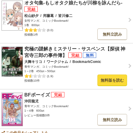
オタ句集-もしオタク娘たちが川柳を詠んだら-
松山紗夕
/
邦藤葛
/
皆川修二
女性マンガ、コミックBookmark!
1巻
800pt
(3.0)
無料立読み
投稿数1件
究極の謎解きミステリー・サスペンス【探偵 神
宮寺三郎の事件簿】
大舞キリコ
/
ワークジャム
/
BookmarkComic
青年マンガ、コミックBookmark!
1～2巻
450pt～500pt
(1.9)
無料版を読む
投稿数10件
BFボーイズ
沖田龍児
青年マンガ、コミックBookmark!
1～4巻
600pt
レビュー投稿数0件
無料立読み
この作品をシェアしよう