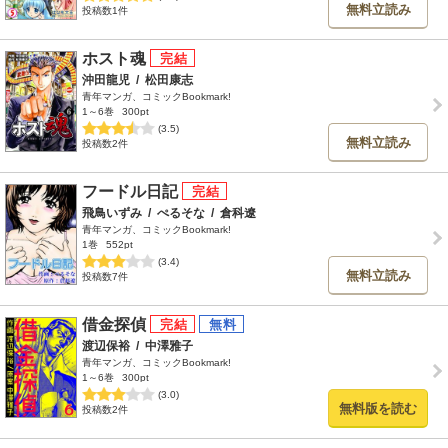
無料立読み
投稿数1件
ホスト魂
沖田龍児
/
松田康志
青年マンガ、コミックBookmark!
1～6巻
300pt
(3.5)
無料立読み
投稿数2件
フードル日記
飛鳥いずみ
/
ぺるそな
/
倉科遼
青年マンガ、コミックBookmark!
1巻
552pt
(3.4)
無料立読み
投稿数7件
借金探偵
渡辺保裕
/
中澤雅子
青年マンガ、コミックBookmark!
1～6巻
300pt
(3.0)
無料版を読む
投稿数2件