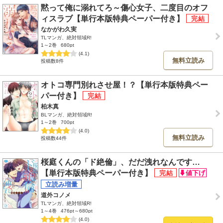
黙って俺に溺れてろ～傷心女子、二度目のオフ
ィスラブ【単行本版特典ペーパー付き】
なかがわ久実
TLマンガ、絶対領域R!
1～2巻
680pt
(4.1)
無料立読み
投稿数8件
オトコ専門別れさせ屋！？【単行本版特典ペー
パー付き】
柏木真
BLマンガ、絶対領域R!
1～2巻
700pt
(4.0)
無料立読み
投稿数44件
桜庭くんの「ド絶倫」、だだ洩れなんです…
【単行本版特典ペーパー付き】
道外コノメ
TLマンガ、絶対領域R!
1～4巻
476pt～680pt
(4.0)