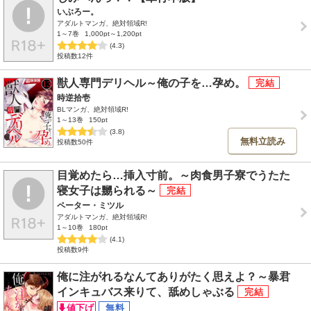
いぶろー。
アダルトマンガ、絶対領域R!
1～7巻
1,000pt～1,200pt
(4.3)
投稿数12件
獣人専門デリヘル～俺の子を…孕め。
時逆拾壱
BLマンガ、絶対領域R!
1～13巻
150pt
(3.8)
無料立読み
投稿数50件
目覚めたら…挿入寸前。～肉食男子寮でうたた
寝女子は嬲られる～
ペーター・ミツル
アダルトマンガ、絶対領域R!
1～10巻
180pt
(4.1)
投稿数9件
俺に注がれるなんてありがたく思えよ？～暴君
インキュバス来りて、舐めしゃぶる