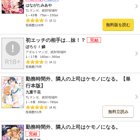
はながたみあや
TLマンガ、絶対領域R!
1～43巻
75pt～150pt
(4.1)
無料版を読む
投稿数124件
初エッチの相手は…妹！？
ぽろり
/
鱗
アダルトマンガ、絶対領域R!
1～17巻
180pt～360pt
(4.1)
投稿数75件
勤務時間外、隣人の上司はケモノになる。【単
行本版】
九重千花
TLマンガ、絶対領域R!
1～6巻
680pt～780pt
(4.8)
無料立読み
投稿数51件
勤務時間外、隣人の上司はケモノになる。