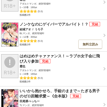
アダルトマンガ、絶対領域R!
1～10巻
180pt
(5.0)
投稿数2件
ノンケなのにゲイバーでアルバイト！？
結城アオ
/
うろ子
BLマンガ、絶対領域R!
1～12巻
300pt
(5.0)
無料立読み
投稿数2件
はめはめチャァァァンス！～ラブホ女子会に飛
び入り参加
霜也
アダルトマンガ、絶対領域R!
1～19巻
180pt
(5.0)
投稿数2件
いいから抱かせろ、手錠のままで～たぎる男子
のゼロ距離求愛～《合本版》
田尾裸べっちー
TLマンガ、絶対領域R!