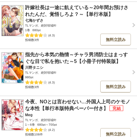
許嫁社長は一途に飢えている～20年間お預けさ
れたんだ、覚悟しろよ？～【単行本版】
七海かずさ
TLマンガ、絶対領域R!
1巻
680pt
(4.3)
無料立読み
投稿数3件
指先から本気の熱情～チャラ男消防士はまっす
ぐな目で私を抱いた～5【小冊子付特装版】
川野タニシ
TLマンガ、絶対領域R!
980pt
(4.3)
無料立読み
投稿数3件
今夜、NOとは言わせない…外国人上司のケモノ
な本性【単行本版特典ペーパー付き】
Meg
TLマンガ、絶対領域R!
1～6巻
680pt～700pt
(4.2)
無料立読み
投稿数108件