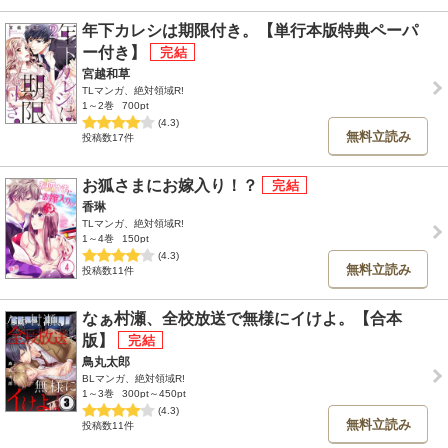
年下カレシは期限付き。【単行本版特典ペーパ
ー付き】
宮越和草
TLマンガ、絶対領域R!
1～2巻
700pt
(4.3)
無料立読み
投稿数17件
お狐さまにお嫁入り！？
香琳
TLマンガ、絶対領域R!
1～4巻
150pt
(4.3)
無料立読み
投稿数11件
なぁ村瀬、全校放送で無様にイけよ。【合本
版】
鳥丸太郎
BLマンガ、絶対領域R!
1～3巻
300pt～450pt
(4.3)
無料立読み
投稿数11件