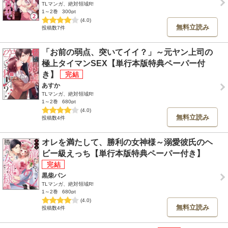
TLマンガ、絶対領域R!
1～2巻
300pt
(4.0)
無料立読み
投稿数7件
「お前の弱点、突いてイイ？」～元ヤン上司の
極上タイマンSEX【単行本版特典ペーパー付
き】
あすか
TLマンガ、絶対領域R!
1～2巻
680pt
(4.0)
無料立読み
投稿数4件
オレを満たして、勝利の女神様～溺愛彼氏のヘ
ビー級えっち【単行本版特典ペーパー付き】
黒柴パン
TLマンガ、絶対領域R!
1～2巻
680pt
(4.0)
無料立読み
投稿数4件