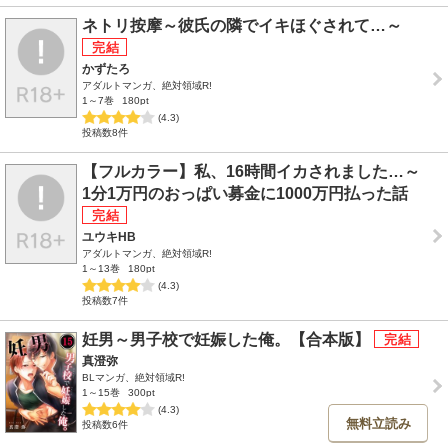
ネトリ按摩～彼氏の隣でイキほぐされて…～
かずたろ
アダルトマンガ、絶対領域R!
1～7巻
180pt
(4.3)
投稿数8件
【フルカラー】私、16時間イカされました…～
1分1万円のおっぱい募金に1000万円払った話
ユウキHB
アダルトマンガ、絶対領域R!
1～13巻
180pt
(4.3)
投稿数7件
妊男～男子校で妊娠した俺。【合本版】
真澄弥
BLマンガ、絶対領域R!
1～15巻
300pt
(4.3)
無料立読み
投稿数6件