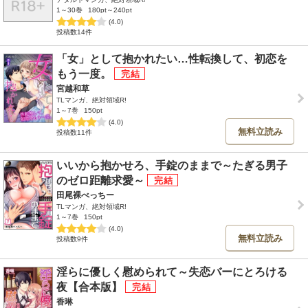
1～30巻
180pt～240pt
(4.0)
投稿数14件
「女」として抱かれたい…性転換して、初恋を
もう一度。
宮越和草
TLマンガ、絶対領域R!
1～7巻
150pt
(4.0)
無料立読み
投稿数11件
いいから抱かせろ、手錠のままで～たぎる男子
のゼロ距離求愛～
田尾裸べっちー
TLマンガ、絶対領域R!
1～7巻
150pt
(4.0)
無料立読み
投稿数9件
淫らに優しく慰められて～失恋バーにとろける
夜【合本版】
香琳