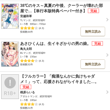
38℃のキス～真夏の午後、クーラーが壊れた部
屋で…【単行本版特典ペーパー付き】
宮越和草
TLマンガ、絶対領域R!
1～5巻
680pt～700pt
(4.3)
無料立読み
投稿数44件
あさひくんは、生イキざかりの男の娘。
鳥丸太郎
BLマンガ、絶対領域R!
1～7巻
150pt
(4.3)
無料立読み
投稿数32件
【フルカラー】「痴漢なんかに負けちゃダ
メ！」って、応援されながらイキました…。
桃原らいる
アダルトマンガ、絶対領域R!
1～5巻
180pt
(4.3)
投稿数21件