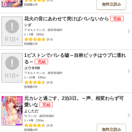
(5.0)
無料立読み
投稿数1件
花火の音にあわせて突けばバレないから
シダ
アダルトマンガ、絶対領域R!
1～4巻
180pt
(5.0)
投稿数1件
1ピストンでバレる嘘～自称ビッチはウブに濡れ
る～
ユウキHB
アダルトマンガ、絶対領域R!
1～10巻
180pt
(4.8)
投稿数5件
元カレと過ごす、2泊3日。～声、相変わらず可
愛いな
よしただ
TLマンガ、絶対領域R!
1～4巻
150pt
(4.8)
無料立読み
投稿数4件