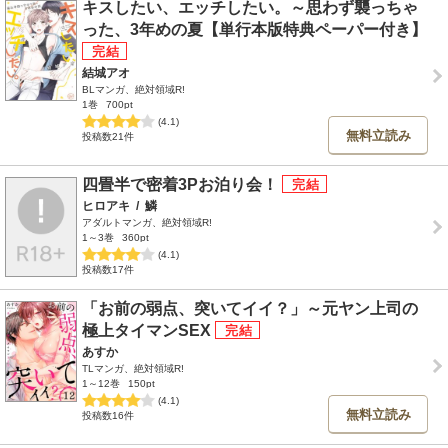
キスしたい、エッチしたい。～思わず襲っちゃ
った、3年めの夏【単行本版特典ペーパー付き】
結城アオ
BLマンガ、絶対領域R!
1巻
700pt
(4.1)
無料立読み
投稿数21件
四畳半で密着3Pお泊り会！
ヒロアキ
/
鱗
アダルトマンガ、絶対領域R!
1～3巻
360pt
(4.1)
投稿数17件
「お前の弱点、突いてイイ？」～元ヤン上司の
極上タイマンSEX
あすか
TLマンガ、絶対領域R!
1～12巻
150pt
(4.1)
無料立読み
投稿数16件