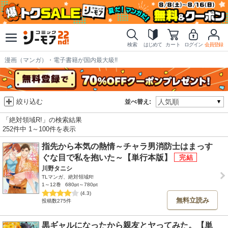
検索
はじめて
カート
ログイン
会員登録
漫画（マンガ）・電子書籍が国内最大級!!
絞り込む
並べ替え:
「絶対領域R!」の検索結果
252件中 1～100件を表示
指先から本気の熱情～チャラ男消防士はまっす
ぐな目で私を抱いた～【単行本版】
川野タニシ
TLマンガ、絶対領域R!
1～12巻
680pt～780pt
(4.3)
無料立読み
投稿数275件
黒ギャルになったから親友とヤってみた。【単