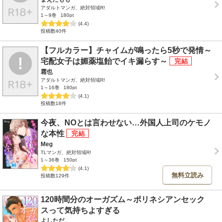
アダルトマンガ、絶対領域R!
1～9巻
180pt
(4.4)
投稿数40件
【フルカラー】チャイムが鳴ったら5秒で発情～
宅配女子は媚薬塩飴でイキ漏らす～
霜也
アダルトマンガ、絶対領域R!
1～16巻
180pt
(4.1)
投稿数18件
今夜、NOとは言わせない…外国人上司のケモノ
な本性
Meg
TLマンガ、絶対領域R!
1～36巻
150pt
(4.1)
無料立読み
投稿数129件
120時間分のオーガズム～ポリネシアンセック
スって気持ちよすぎる
よしただ