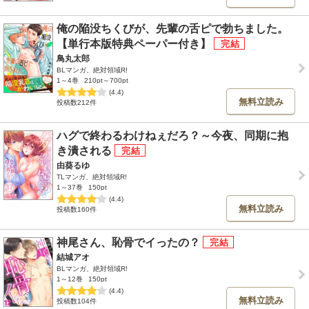
俺の陥没ちくびが、先輩の舌ピで勃ちました。
【単行本版特典ペーパー付き】
鳥丸太郎
BLマンガ、絶対領域R!
1～4巻
210pt～700pt
(4.4)
無料立読み
投稿数212件
ハグで終わるわけねぇだろ？～今夜、同期に抱
き潰される
由葵るゆ
TLマンガ、絶対領域R!
1～37巻
150pt
(4.4)
無料立読み
投稿数160件
神尾さん、恥骨でイったの？
結城アオ
BLマンガ、絶対領域R!
1～12巻
150pt
(4.4)
無料立読み
投稿数104件