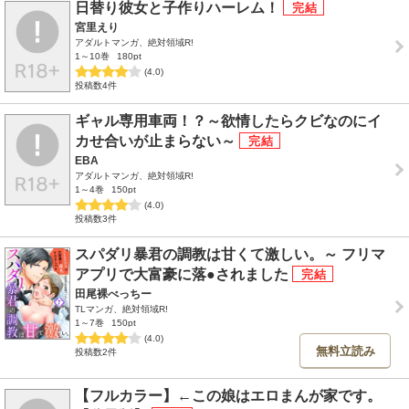
日替り彼女と子作りハーレム！
宮里えり
アダルトマンガ、絶対領域R!
1～10巻
180pt
(4.0)
投稿数4件
ギャル専用車両！？～欲情したらクビなのにイ
カせ合いが止まらない～
EBA
アダルトマンガ、絶対領域R!
1～4巻
150pt
(4.0)
投稿数3件
スパダリ暴君の調教は甘くて激しい。～ フリマ
アプリで大富豪に落●されました
田尾裸べっちー
TLマンガ、絶対領域R!
1～7巻
150pt
(4.0)
無料立読み
投稿数2件
【フルカラー】←この娘はエロまんが家です。