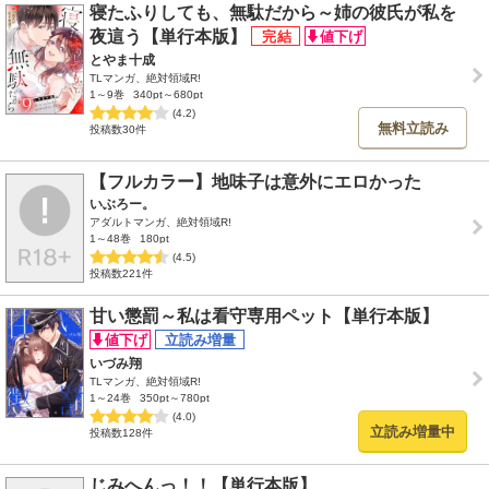
寝たふりしても、無駄だから～姉の彼氏が私を
夜這う【単行本版】
とやま十成
TLマンガ、絶対領域R!
1～9巻
340pt～680pt
(4.2)
無料立読み
投稿数30件
【フルカラー】地味子は意外にエロかった
いぶろー。
アダルトマンガ、絶対領域R!
1～48巻
180pt
(4.5)
投稿数221件
甘い懲罰～私は看守専用ペット【単行本版】
いづみ翔
TLマンガ、絶対領域R!
1～24巻
350pt～780pt
(4.0)
立読み増量中
投稿数128件
じみへんっ！！【単行本版】