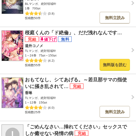
BLマンガ、絶対領域R!
1巻
700pt
(3.8)
無料立読み
投稿数50件
桜庭くんの「ド絶倫」、だだ洩れなんです…
道外コノメ
TLマンガ、絶対領域R!
1～24巻
75pt～150pt
(4.2)
無料版を読む
投稿数55件
おもてなし、シてあげる。～若旦那サマの指使
いに掻き乱されて…
香琳
TLマンガ、絶対領域R!
1～12巻
150pt
(4.0)
無料立読み
投稿数25件
「ごめんなさい…挿れてください」セックスで
しか癒せない発情の病