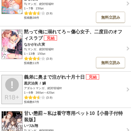
TLマンガ、絶対領域R!
1～7巻
150pt
(3.9)
無料立読み
投稿数38件
黙って俺に溺れてろ～傷心女子、二度目のオフ
ィスラブ
なかがわ久実
TLマンガ、絶対領域R!
1～13巻
150pt
(3.9)
無料立読み
投稿数11件
義弟に奥まで注がれ十月十日
黒沢治美
/
鱗
アダルトマンガ、絶対領域R!
1～6巻
360pt～420pt
(3.9)
投稿数67件
甘い懲罰～私は看守専用ペット10【小冊子付特
装版】
いづみ翔
TLマンガ、絶対領域R!