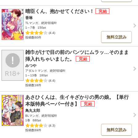
晴臣くん、抱かせてください！
香琳
TLマンガ、絶対領域R!
1～7巻
150pt
(4.4)
無料立読み
投稿数60件
雑巾がけで目の前のパンツにムラッ…そのまま
挿入れちゃいました。
みつや
アダルトマンガ、絶対領域R!
1～13巻
180pt
(4.4)
投稿数18件
あさひくんは、生イキざかりの男の娘。【単行
本版特典ペーパー付き】
鳥丸太郎
BLマンガ、絶対領域R!
1巻
680pt
(4.3)
無料立読み
投稿数69件