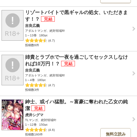
リゾートバイトで黒ギャルの処女、いただきま
す！？
吉良広義
アダルトマンガ、絶対領域R!
1～13巻
180pt
(4.7)
投稿数6件
姉貴とラブホで一夜を過ごしてセックスしなけ
れば10万円！？
吉良広義
アダルトマンガ、絶対領域R!
1～4巻
180pt
(4.7)
投稿数3件
紳士、或イハ猛獣。～富豪に奪われた乙女の純
潔
虎井シグマ
TLマンガ、絶対領域R!
1～12巻
150pt
(4.6)
無料立読み
投稿数160件