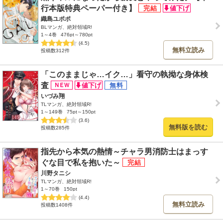
行本版特典ペーパー付き】
織島ユポポ
BLマンガ、絶対領域R!
1～4巻
476pt～780pt
(4.5)
無料立読み
投稿数312件
「このままじゃ…イク…」看守の執拗な身体検
査
いづみ翔
TLマンガ、絶対領域R!
1～149巻
75pt～150pt
(3.6)
無料版を読む
投稿数285件
指先から本気の熱情～チャラ男消防士はまっす
ぐな目で私を抱いた～
川野タニシ
TLマンガ、絶対領域R!
1～70巻
150pt
(4.4)
無料立読み
投稿数1408件