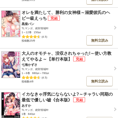
オレを満たして、勝利の女神様～溺愛彼氏のヘ
ビー級えっち
黒柴パン
TLマンガ、絶対領域R!
1～12巻
150pt
(4.5)
無料立読み
投稿数25件
大人のオモチャ、没収されちゃった!～使い方教
えてやるよ～【単行本版】
七海かずさ
TLマンガ、絶対領域R!
1～6巻
680pt～780pt
(4.5)
無料立読み
投稿数4件
イカなきゃ浮気にならないよ?～チャラい同期の
最低で優しい嘘《合本版》
あすか
TLマンガ、絶対領域R!
1巻
840pt