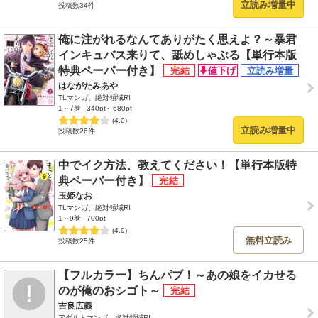
立読み増量中
投稿数34件
俺に注がれるなんてありがたく思えよ？～暴君
インキュバス来りて、舐めしゃぶる【単行本版
特典ペーパー付き】
はながたみあや
TLマンガ、絶対領域R!
1～7巻
340pt～680pt
(4.0)
立読み増量中
投稿数26件
中でイク方法、教えてください！【単行本版特
典ペーパー付き】
玉姫なお
TLマンガ、絶対領域R!
1～9巻
700pt
(4.0)
無料立読み
投稿数25件
【フルカラー】ちんパブ！～あの娘をイカせる
のが俺のおシゴト～
吉良広義
アダルトマンガ、絶対領域R!