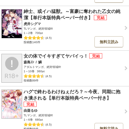
紳士、或イハ猛獣。～富豪に奪われた乙女の純
潔【単行本版特典ペーパー付き】
虎井シグマ
TLマンガ、絶対領域R!
1～2巻
700pt
(4.5)
無料立読み
投稿数140件
女の体でイキすぎてヤバイっ！
森島ｺﾝ
/
鱗
アダルトマンガ、絶対領域R!
1～10巻
360pt
(4.5)
投稿数89件
ハグで終わるわけねぇだろ？～今夜、同期に抱
き潰される【単行本版特典ペーパー付き】
由葵るゆ
TLマンガ、絶対領域R!
1～6巻
680pt
(4.5)
無料立読み
投稿数55件