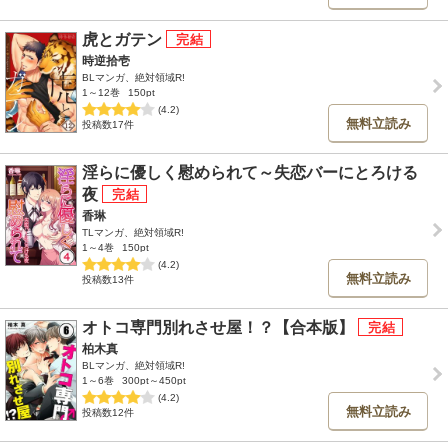
虎とガテン
時逆拾壱
BLマンガ、絶対領域R!
1～12巻
150pt
(4.2)
無料立読み
投稿数17件
淫らに優しく慰められて～失恋バーにとろける
夜
香琳
TLマンガ、絶対領域R!
1～4巻
150pt
(4.2)
無料立読み
投稿数13件
オトコ専門別れさせ屋！？【合本版】
柏木真
BLマンガ、絶対領域R!
1～6巻
300pt～450pt
(4.2)
無料立読み
投稿数12件