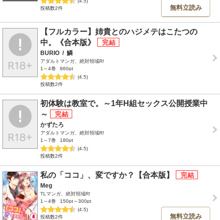
(4.5)
無料立読み
投稿数2件
【フルカラー】姉貴とのハジメテはこたつの
中。《合本版》
BURIO
/
鱗
アダルトマンガ、絶対領域R!
1～4巻
860pt
(4.5)
投稿数2件
初体験は教室で。～1年H組セックス公開授業中
～
かずたろ
アダルトマンガ、絶対領域R!
1～7巻
180pt
(4.5)
投稿数2件
私の「ココ」、変ですか？【合本版】
Meg
TLマンガ、絶対領域R!
1～4巻
150pt～300pt
(4.5)
無料立読み
投稿数2件