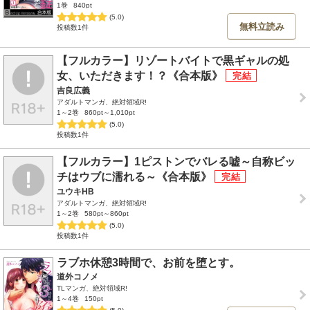
1巻
840pt
(5.0)
無料立読み
投稿数1件
【フルカラー】リゾートバイトで黒ギャルの処
女、いただきます！？《合本版》
吉良広義
アダルトマンガ、絶対領域R!
1～2巻
860pt～1,010pt
(5.0)
投稿数1件
【フルカラー】1ピストンでバレる嘘～自称ビッ
チはウブに濡れる～《合本版》
ユウキHB
アダルトマンガ、絶対領域R!
1～2巻
580pt～860pt
(5.0)
投稿数1件
ラブホ休憩3時間で、お前を堕とす。
道外コノメ
TLマンガ、絶対領域R!
1～4巻
150pt