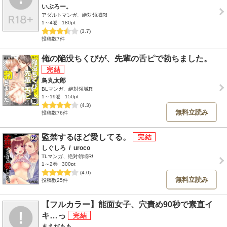
いぶろー。
アダルトマンガ、絶対領域R!
1～4巻
180pt
(3.7)
投稿数7件
俺の陥没ちくびが、先輩の舌ピで勃ちました。
鳥丸太郎
BLマンガ、絶対領域R!
1～19巻
150pt
(4.3)
無料立読み
投稿数76件
監禁するほど愛してる。
しぐしろ
/
uroco
TLマンガ、絶対領域R!
1～2巻
300pt
(4.0)
無料立読み
投稿数25件
【フルカラー】能面女子、穴責め90秒で素直イ
キ…っ
まえだもも