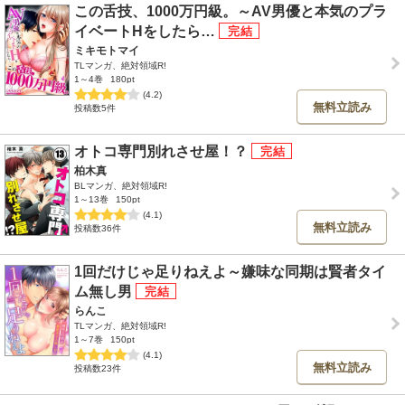
この舌技、1000万円級。～AV男優と本気のプラ
イベートHをしたら…
ミキモトマイ
TLマンガ、絶対領域R!
1～4巻
180pt
(4.2)
無料立読み
投稿数5件
オトコ専門別れさせ屋！？
柏木真
BLマンガ、絶対領域R!
1～13巻
150pt
(4.1)
無料立読み
投稿数36件
1回だけじゃ足りねえよ～嫌味な同期は賢者タイ
ム無し男
らんこ
TLマンガ、絶対領域R!
1～7巻
150pt
(4.1)
無料立読み
投稿数23件