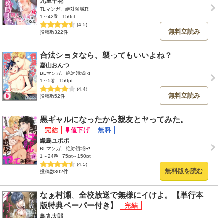
九重千花
TLマンガ、絶対領域R!
1～42巻
150pt
(4.5)
無料立読み
投稿数322件
合法ショタなら、襲ってもいいよね？
嘉山おんつ
BLマンガ、絶対領域R!
1～5巻
150pt
(4.4)
無料立読み
投稿数52件
黒ギャルになったから親友とヤってみた。
織島ユポポ
BLマンガ、絶対領域R!
1～24巻
75pt～150pt
(4.5)
無料版を読む
投稿数302件
なぁ村瀬、全校放送で無様にイけよ。【単行本
版特典ペーパー付き】
鳥丸太郎