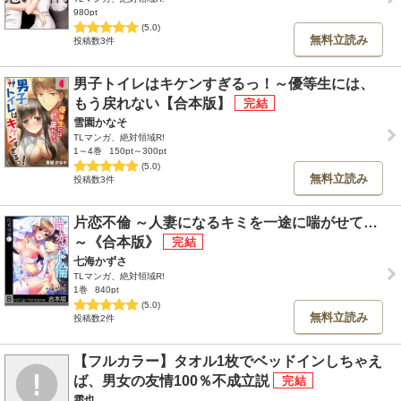
980pt
(5.0)
無料立読み
投稿数3件
男子トイレはキケンすぎるっ！～優等生には、
もう戻れない【合本版】
雪園かなそ
TLマンガ、絶対領域R!
1～4巻
150pt～300pt
(5.0)
無料立読み
投稿数3件
片恋不倫 ～人妻になるキミを一途に喘がせて…
～《合本版》
七海かずさ
TLマンガ、絶対領域R!
1巻
840pt
(5.0)
無料立読み
投稿数2件
【フルカラー】タオル1枚でベッドインしちゃえ
ば、男女の友情100％不成立説
霜也