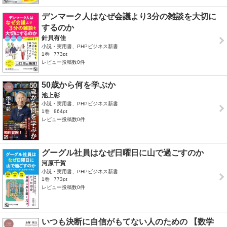
デンマーク人はなぜ会議より3分の雑談を大切に
するのか
針貝有佳
小説・実用書、PHPビジネス新書
1巻
773pt
レビュー投稿数0件
50歳から何を学ぶか
池上彰
小説・実用書、PHPビジネス新書
1巻
864pt
レビュー投稿数0件
グーグル社員はなぜ日曜日に山で過ごすのか
河原千賀
小説・実用書、PHPビジネス新書
1巻
773pt
レビュー投稿数0件
いつも決断に自信がもてない人のための 【数学