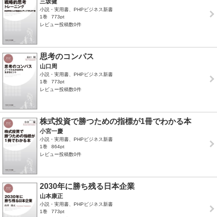
三坂健
小説・実用書、PHPビジネス新書
1巻
773pt
レビュー投稿数0件
思考のコンパス
山口周
小説・実用書、PHPビジネス新書
1巻
773pt
レビュー投稿数0件
株式投資で勝つための指標が1冊でわかる本
小宮一慶
小説・実用書、PHPビジネス新書
1巻
864pt
レビュー投稿数0件
2030年に勝ち残る日本企業
山本康正
小説・実用書、PHPビジネス新書
1巻
773pt