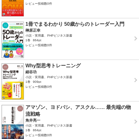
レビュー投稿数0件
1冊でまるわかり 50歳からのトレーダー入門
榊原正幸
小説・実用書、PHPビジネス新書
1巻
864pt
レビュー投稿数0件
Why型思考トレーニング
細谷功
小説・実用書、PHPビジネス新書
1巻
909pt
レビュー投稿数0件
アマゾン、ヨドバシ、アスクル…… 最先端の物
流戦略
角井亮一
小説・実用書、PHPビジネス新書
1巻
864pt
レビュー投稿数0件