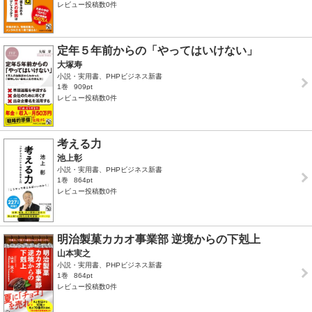
レビュー投稿数0件
定年５年前からの「やってはいけない」
大塚寿
小説・実用書、PHPビジネス新書
1巻
909pt
レビュー投稿数0件
考える力
池上彰
小説・実用書、PHPビジネス新書
1巻
864pt
レビュー投稿数0件
明治製菓カカオ事業部 逆境からの下剋上
山本実之
小説・実用書、PHPビジネス新書
1巻
864pt
レビュー投稿数0件