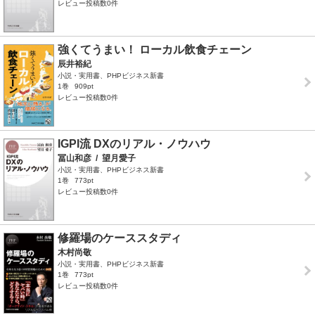
レビュー投稿数0件
強くてうまい！ ローカル飲食チェーン
辰井裕紀
小説・実用書、PHPビジネス新書
1巻
909pt
レビュー投稿数0件
IGPI流 DXのリアル・ノウハウ
冨山和彦
/
望月愛子
小説・実用書、PHPビジネス新書
1巻
773pt
レビュー投稿数0件
修羅場のケーススタディ
木村尚敬
小説・実用書、PHPビジネス新書
1巻
773pt
レビュー投稿数0件