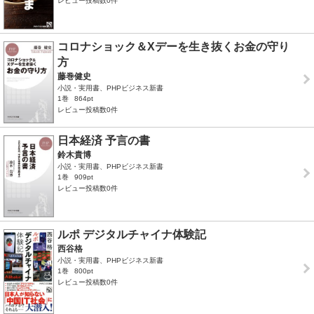
レビュー投稿数0件
コロナショック＆Xデーを生き抜くお金の守り
方
藤巻健史
小説・実用書、PHPビジネス新書
1巻
864pt
レビュー投稿数0件
日本経済 予言の書
鈴木貴博
小説・実用書、PHPビジネス新書
1巻
909pt
レビュー投稿数0件
ルポ デジタルチャイナ体験記
西谷格
小説・実用書、PHPビジネス新書
1巻
800pt
レビュー投稿数0件