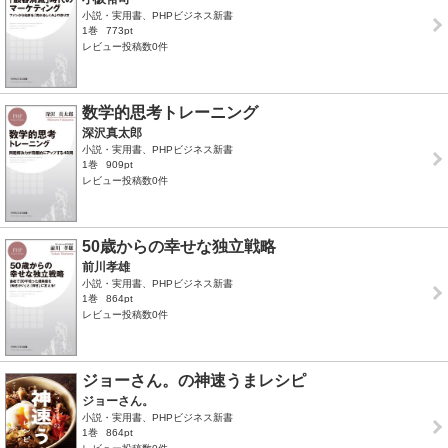
小説・実用書、PHPビジネス新書
1巻
773pt
レビュー投稿数0件
数学的思考トレーニング
深沢真太郎
小説・実用書、PHPビジネス新書
1巻
909pt
レビュー投稿数0件
50歳からの幸せな独立戦略
前川孝雄
小説・実用書、PHPビジネス新書
1巻
864pt
レビュー投稿数0件
ジョーさん。の神速うまレシピ
ジョーさん。
小説・実用書、PHPビジネス新書
1巻
864pt