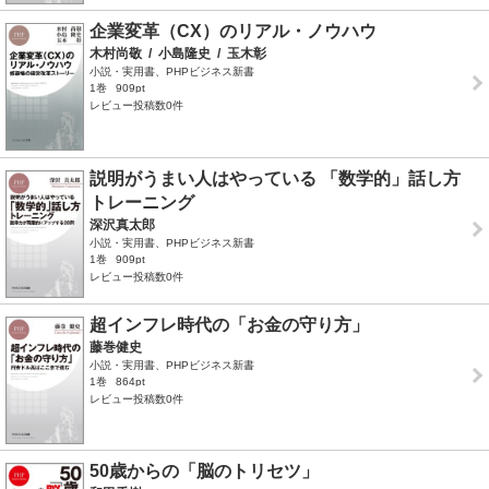
企業変革（CX）のリアル・ノウハウ
木村尚敬
/
小島隆史
/
玉木彰
小説・実用書、PHPビジネス新書
1巻
909pt
レビュー投稿数0件
説明がうまい人はやっている 「数学的」話し方
トレーニング
深沢真太郎
小説・実用書、PHPビジネス新書
1巻
909pt
レビュー投稿数0件
超インフレ時代の「お金の守り方」
藤巻健史
小説・実用書、PHPビジネス新書
1巻
864pt
レビュー投稿数0件
50歳からの「脳のトリセツ」