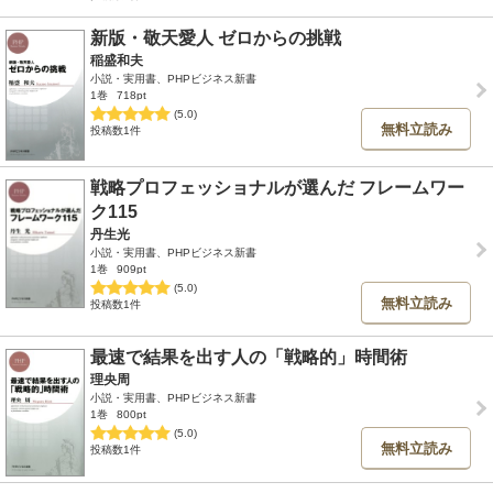
新版・敬天愛人 ゼロからの挑戦
稲盛和夫
小説・実用書、PHPビジネス新書
1巻
718pt
(5.0)
無料立読み
投稿数1件
戦略プロフェッショナルが選んだ フレームワー
ク115
丹生光
小説・実用書、PHPビジネス新書
1巻
909pt
(5.0)
無料立読み
投稿数1件
最速で結果を出す人の「戦略的」時間術
理央周
小説・実用書、PHPビジネス新書
1巻
800pt
(5.0)
無料立読み
投稿数1件