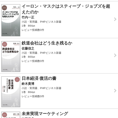
イーロン・マスクはスティーブ・ジョブズを超
えたのか
竹内一正
小説・実用書、PHPビジネス新書
1巻
864pt
レビュー投稿数0件
鉄道会社はどう生き残るか
佐藤信之
小説・実用書、PHPビジネス新書
1巻
800pt
レビュー投稿数0件
日本経済 復活の書
鈴木貴博
小説・実用書、PHPビジネス新書
1巻
864pt
レビュー投稿数0件
未来実現マーケティング