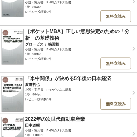
小説・実用書、PHPビジネス新書
1巻
864pt
レビュー投稿数0件
無料立読み
［ポケットMBA］正しい意思決定のための「分
析」の基礎技術
グロービス
/
嶋田毅
小説・実用書、PHPビジネス新書
1巻
909pt
レビュー投稿数0件
無料立読み
「米中関係」が決める5年後の日本経済
渡邉哲也
小説・実用書、PHPビジネス新書
1巻
864pt
レビュー投稿数0件
無料立読み
2022年の次世代自動車産業
田中道昭
小説・実用書、PHPビジネス新書
1巻
1,000pt