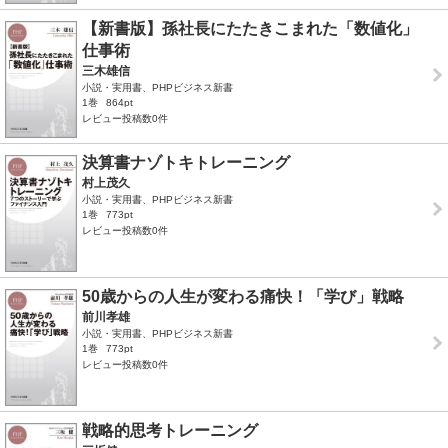
【新書版】孫社長にたたきこまれた「数値化」
仕事術
三木雄信
小説・実用書、PHPビジネス新書
1巻
864pt
レビュー投稿数0件
決算書ナゾトキトレーニング
村上茂久
小説・実用書、PHPビジネス新書
1巻
773pt
レビュー投稿数0件
50歳からの人生が変わる痛快！「学び」戦略
前川孝雄
小説・実用書、PHPビジネス新書
1巻
773pt
レビュー投稿数0件
戦略的思考トレーニング