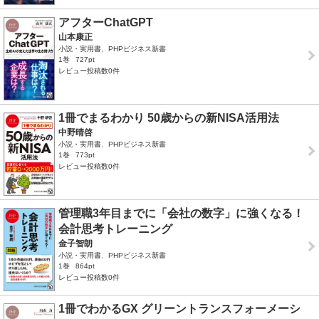
アフターChatGPT
山本康正
小説・実用書、PHPビジネス新書
1巻
727pt
レビュー投稿数0件
1冊でまるわかり 50歳からの新NISA活用法
中野晴啓
小説・実用書、PHPビジネス新書
1巻
773pt
レビュー投稿数0件
管理職3年目までに「会社の数字」に強くなる！
会計思考トレーニング
金子智朗
小説・実用書、PHPビジネス新書
1巻
864pt
レビュー投稿数0件
1冊でわかるGX グリーントランスフォーメーシ