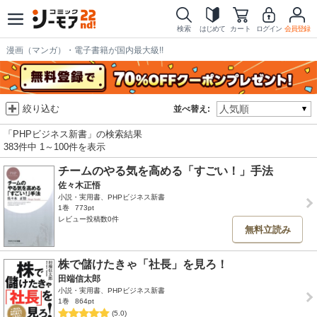
検索
はじめて
カート
ログイン
会員登録
漫画（マンガ）・電子書籍が国内最大級!!
絞り込む
並べ替え:
「PHPビジネス新書」の検索結果
383件中 1～100件を表示
チームのやる気を高める「すごい！」手法
佐々木正悟
小説・実用書、PHPビジネス新書
1巻
773pt
レビュー投稿数0件
無料立読み
株で儲けたきゃ「社長」を見ろ！
田端信太郎
小説・実用書、PHPビジネス新書
1巻
864pt
(5.0)