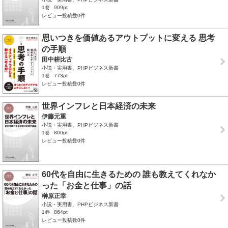
1巻
909pt
レビュー投稿数0件
思いつきを価値あるアウトプットに変える 思考
の手順
田中耕比古
小説・実用書、PHPビジネス新書
1巻
773pt
レビュー投稿数0件
世界インフレと日本経済の未来
伊藤元重
小説・実用書、PHPビジネス新書
1巻
800pt
レビュー投稿数0件
60代を自由に生きるための 誰も教えてくれなか
った「お金と仕事」の話
榊原正幸
小説・実用書、PHPビジネス新書
1巻
864pt
レビュー投稿数0件