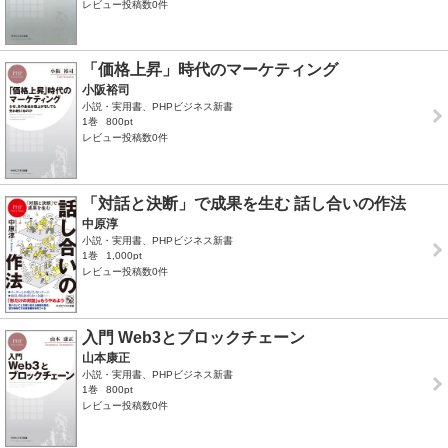
レビュー投稿数0件
「価格上昇」時代のマーケティング
小阪裕司
小説・実用書、PHPビジネス新書
1巻
800pt
レビュー投稿数0件
「対話と決断」で成果を生む 話し合いの作法
中原淳
小説・実用書、PHPビジネス新書
1巻
1,000pt
レビュー投稿数0件
入門 Web3とブロックチェーン
山本康正
小説・実用書、PHPビジネス新書
1巻
800pt
レビュー投稿数0件