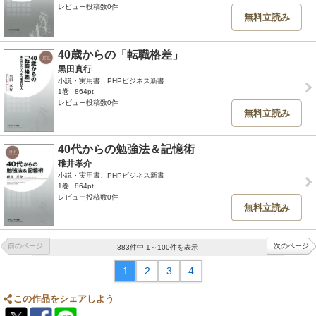
レビュー投稿数0件
無料立読み
40歳からの「転職格差」
黒田真行
小説・実用書、PHPビジネス新書
1巻
864pt
レビュー投稿数0件
無料立読み
40代からの勉強法＆記憶術
碓井孝介
小説・実用書、PHPビジネス新書
1巻
864pt
レビュー投稿数0件
無料立読み
前のページ
次のページ
383件中 1～100件を表示
1
2
3
4
この作品をシェアしよう