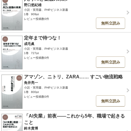
野口悠紀雄
小説・実用書、PHPビジネス新書
1巻
909pt
レビュー投稿数0件
無料立読み
定年まで待つな！
成毛眞
小説・実用書、PHPビジネス新書
1巻
727pt
レビュー投稿数0件
無料立読み
アマゾン、ニトリ、ZARA…… すごい物流戦略
角井亮一
小説・実用書、PHPビジネス新書
1巻
800pt
レビュー投稿数0件
無料立読み
「AI失業」前夜――これから5年、職場で起きる
こと
鈴木貴博