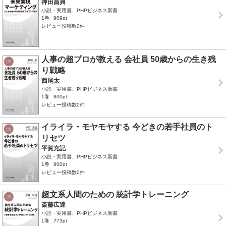
神田昌典
小説・実用書、PHPビジネス新書
1巻
909pt
レビュー投稿数0件
人事の超プロが教える 会社員 50歳からの生き残
り戦略
西尾太
小説・実用書、PHPビジネス新書
1巻
800pt
レビュー投稿数0件
イライラ・モヤモヤする 今どきの若手社員のト
リセツ
平賀充記
小説・実用書、PHPビジネス新書
1巻
800pt
レビュー投稿数0件
超文系人間のための 統計学トレーニング
斎藤広達
小説・実用書、PHPビジネス新書
1巻
773pt