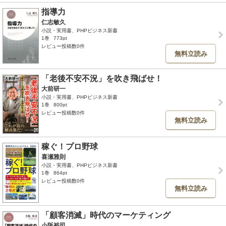
指導力
仁志敏久
小説・実用書、PHPビジネス新書
1巻
773pt
レビュー投稿数0件
無料立読み
「老後不安不況」を吹き飛ばせ！
大前研一
小説・実用書、PHPビジネス新書
1巻
800pt
レビュー投稿数0件
無料立読み
稼ぐ！プロ野球
喜瀬雅則
小説・実用書、PHPビジネス新書
1巻
864pt
レビュー投稿数0件
無料立読み
「顧客消滅」時代のマーケティング
小阪裕司