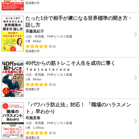
投稿数1件
たった1分で相手が虜になる世界標準の聞き方・
話し方
斉藤真紀子
小説・実用書、PHPビジネス新書
1巻
864pt
(5.0)
投稿数1件
40代からの筋トレこそ人生を成功に導く
Ｔｅｓｔｏｓｔｅｒｏｎｅ
小説・実用書、PHPビジネス新書
1巻
864pt
(5.0)
投稿数1件
「パワハラ防止法」対応！ 「職場のハラスメン
ト」早わかり
布施直春
小説・実用書、PHPビジネス新書
1巻
1,000pt
(5.0)
投稿数1件