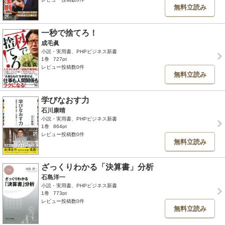
無料立読み
一秒で捨てろ！
成毛眞
小説・実用書、PHPビジネス新書
1巻
727pt
レビュー投稿数0件
無料立読み
学びなおす力
石川康晴
小説・実用書、PHPビジネス新書
1巻
864pt
レビュー投稿数0件
無料立読み
ざっくりわかる「決算書」分析
石島洋一
小説・実用書、PHPビジネス新書
1巻
773pt
レビュー投稿数0件
無料立読み