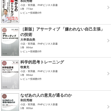
和田秀樹
小説・実用書、PHPビジネス新書
1巻
773pt
レビュー投稿数0件
［新版］アサーティブ 「嫌われない自己主張」
の技術
大串亜由美
小説・実用書、PHPビジネス新書
1巻
864pt
レビュー投稿数0件
科学的思考トレーニング
牧兼充
小説・実用書、PHPビジネス新書
1巻
864pt
レビュー投稿数0件
なぜあの人の意見が通るのか
和田秀樹
小説・実用書、PHPビジネス新書
1巻
800pt