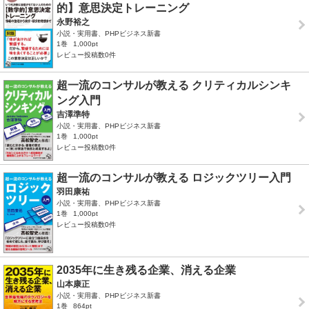
的】意思決定トレーニング
永野裕之
小説・実用書、PHPビジネス新書
1巻
1,000pt
レビュー投稿数0件
超一流のコンサルが教える クリティカルシンキ
ング入門
吉澤準特
小説・実用書、PHPビジネス新書
1巻
1,000pt
レビュー投稿数0件
超一流のコンサルが教える ロジックツリー入門
羽田康祐
小説・実用書、PHPビジネス新書
1巻
1,000pt
レビュー投稿数0件
2035年に生き残る企業、消える企業
山本康正
小説・実用書、PHPビジネス新書
1巻
864pt