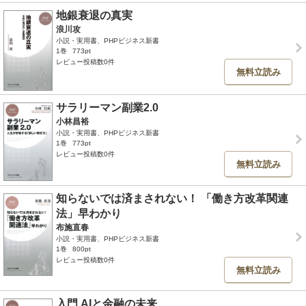
地銀衰退の真実
浪川攻
小説・実用書、PHPビジネス新書
1巻
773pt
レビュー投稿数0件
無料立読み
サラリーマン副業2.0
小林昌裕
小説・実用書、PHPビジネス新書
1巻
773pt
レビュー投稿数0件
無料立読み
知らないでは済まされない！ 「働き方改革関連
法」早わかり
布施直春
小説・実用書、PHPビジネス新書
1巻
800pt
レビュー投稿数0件
無料立読み
入門 AIと金融の未来