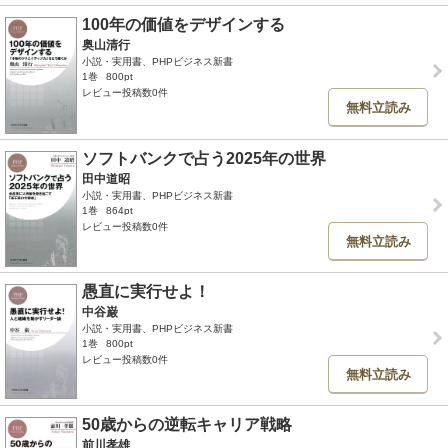
100年の価値をデザインする
奥山清行
小説・実用書、PHPビジネス新書
1巻
800pt
レビュー投稿数0件
無料立読み
ソフトバンクで占う2025年の世界
田中道昭
小説・実用書、PHPビジネス新書
1巻
864pt
レビュー投稿数0件
無料立読み
愚直に実行せよ！
中谷巌
小説・実用書、PHPビジネス新書
1巻
800pt
レビュー投稿数0件
無料立読み
50歳からの逆転キャリア戦略
前川孝雄