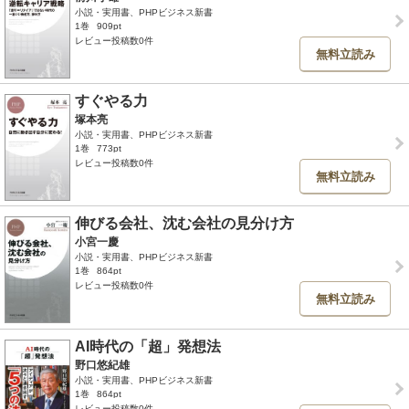
小説・実用書、PHPビジネス新書
1巻
909pt
レビュー投稿数0件
無料立読み
すぐやる力
塚本亮
小説・実用書、PHPビジネス新書
1巻
773pt
レビュー投稿数0件
無料立読み
伸びる会社、沈む会社の見分け方
小宮一慶
小説・実用書、PHPビジネス新書
1巻
864pt
レビュー投稿数0件
無料立読み
AI時代の「超」発想法
野口悠紀雄
小説・実用書、PHPビジネス新書
1巻
864pt
レビュー投稿数0件