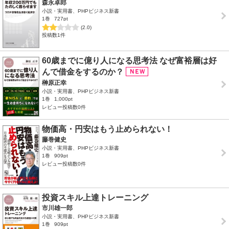
森永卓郎
小説・実用書、PHPビジネス新書
1巻
727pt
(2.0)
投稿数1件
60歳までに億り人になる思考法 なぜ富裕層は好
んで借金をするのか？
榊原正幸
小説・実用書、PHPビジネス新書
1巻
1,000pt
レビュー投稿数0件
物価高・円安はもう止められない！
藤巻健史
小説・実用書、PHPビジネス新書
1巻
909pt
レビュー投稿数0件
投資スキル上達トレーニング
市川雄一郎
小説・実用書、PHPビジネス新書
1巻
909pt