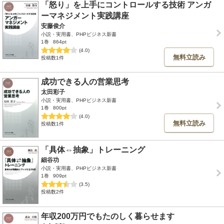
「怒り」を上手にコントロールする技術 アンガ
ーマネジメント実践講座
安藤俊介
小説・実用書、PHPビジネス新書
1巻
864pt
(4.0)
無料立読み
投稿数1件
成功できる人の営業思考
太田彩子
小説・実用書、PHPビジネス新書
1巻
800pt
(4.0)
無料立読み
投稿数1件
「具体⇔抽象」トレーニング
細谷功
小説・実用書、PHPビジネス新書
1巻
909pt
(3.5)
投稿数2件
年収200万円でもたのしく暮らせます