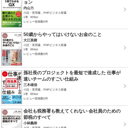
ョン
内山力
小説・実用書、PHPビジネス新書
1巻
909pt
レビュー投稿数0件
50歳からやってはいけないお金のこと
大江英樹
小説・実用書、PHPビジネス新書
1巻
864pt
レビュー投稿数0件
孫社長のプロジェクトを最短で達成した 仕事が
速いチームのすごい仕組み
三木雄信
小説・実用書、PHPビジネス新書
1巻
864pt
レビュー投稿数0件
会社も税務署も教えてくれない 会社員のための
節税のすべて
小林義崇
小説・実用書、PHPビジネス新書