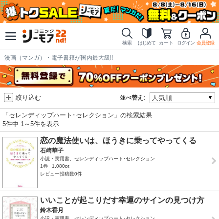
検索
はじめて
カート
ログイン
会員登録
漫画（マンガ）・電子書籍が国内最大級!!
絞り込む
並べ替え:
「セレンディップハート･セレクション」の検索結果
5件中 1～5件を表示
恋の魔法使いは、ほうきに乗ってやってくる
石崎華子
小説・実用書、セレンディップハート･セレクション
1巻
1,080pt
レビュー投稿数0件
いいことが起こりだす幸運のサインの見つけ方
鈴木香月
小説・実用書、セレンディップハート･セレクション