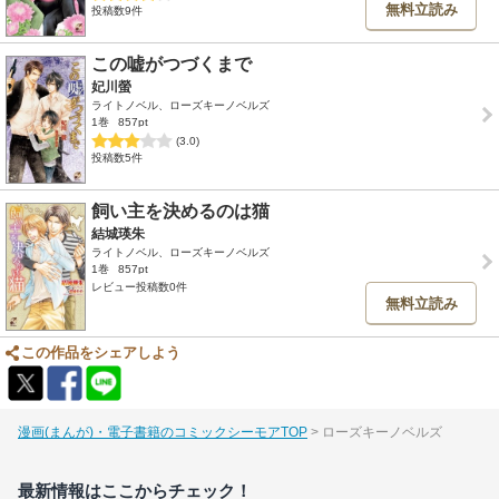
無料立読み
投稿数9件
この嘘がつづくまで
妃川螢
ライトノベル、ローズキーノベルズ
1巻
857pt
(3.0)
投稿数5件
飼い主を決めるのは猫
結城瑛朱
ライトノベル、ローズキーノベルズ
1巻
857pt
レビュー投稿数0件
無料立読み
この作品をシェアしよう
漫画(まんが)・電子書籍のコミックシーモアTOP
ローズキーノベルズ
最新情報はここからチェック！