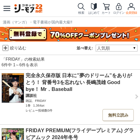
検索
はじめて
カート
ログイン
会員登録
漫画（マンガ）・電子書籍が国内最大級!!
絞り込む
並べ替え:
「FRIDAY」の検索結果
6件中 1～6件を表示
完全永久保存版 日本に”夢のドリーム”をありが
とう！ 背番号3を忘れない 長嶋茂雄 Good
bye！ Mr．Baseball
講談社
雑誌、FRIDAY
1巻
1,364pt
レビュー投稿数0件
無料立読み
FRIDAY PREMIUM(フライデープレミアム) グラ
ビアムック 2024年冬号