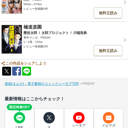
564pt～670pt
レビュー投稿数0件
無料立読み
極道楽園
懲役太郎
/
太郎プロジェクト
/
川端浩典
青年マンガ、FRIDAY
1～4巻
720pt
レビュー投稿数0件
無料立読み
この作品をシェアしよう
漫画(まんが)・電子書籍のコミックシーモアTOP
FRIDAY
最新情報はここからチェック！
限定特典GET
シーモア
メルマガ
LINE
X