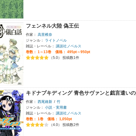
フェンネル大陸 偽王伝
作家：
高里椎奈
ジャンル：
ライトノベル
雑誌・レーベル：
講談社ノベルス
巻数：
1～13巻
価格： 495pt～950pt
（5.0） 投稿数1件
キドナプキディング 青色サヴァンと戯言遣いの
作家：
西尾維新
/
竹
ジャンル：
小説・実用書
雑誌・レーベル：
講談社ノベルス
巻数：
1巻
価格： 1,050pt
（4.0） 投稿数2件