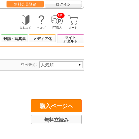
無料会員登録
ログイン
UP!
はじめて
ヘルプ
PT購入
カート
ライト
雑誌・写真集
メディア化
アダルト
並べ替え:
購入ページへ
無料立読み