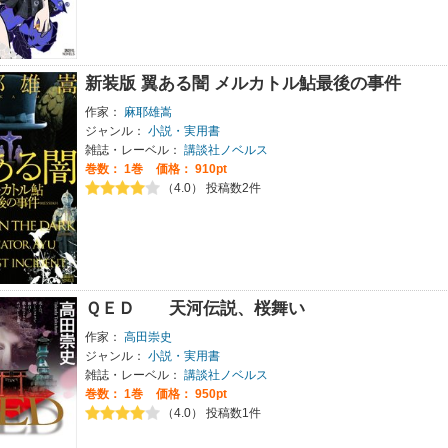
新装版 翼ある闇 メルカトル鮎最後の事件
作家：
麻耶雄嵩
ジャンル：
小説・実用書
雑誌・レーベル：
講談社ノベルス
巻数：
1巻
価格： 910pt
（4.0） 投稿数2件
ＱＥＤ 天河伝説、桜舞い
作家：
高田崇史
ジャンル：
小説・実用書
雑誌・レーベル：
講談社ノベルス
巻数：
1巻
価格： 950pt
（4.0） 投稿数1件