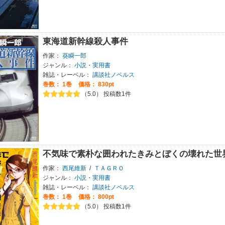
東海道新幹線殺人事件
作家：
葵瞬一郎
ジャンル：
小説・実用書
雑誌・レーベル：
講談社ノベルス
巻数：
1巻
価格： 830pt
（5.0） 投稿数1件
不気味で素朴な囲われたきみとぼくの壊れた世
作家：
西尾維新
/
ＴＡＧＲＯ
ジャンル：
小説・実用書
雑誌・レーベル：
講談社ノベルス
巻数：
1巻
価格： 800pt
（5.0） 投稿数1件