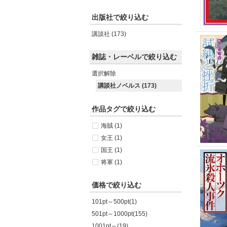
出版社で絞り込む
講談社 (173)
雑誌・レーベルで絞り込む
選択解除
講談社ノベルス (173)
作品タグで絞り込む
海賊 (1)
女王 (1)
国王 (1)
将軍 (1)
価格で絞り込む
101pt～500pt(1)
501pt～1000pt(155)
1001pt～(19)