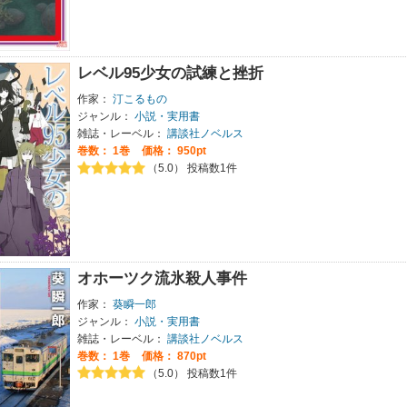
レベル95少女の試練と挫折
作家：
汀こるもの
ジャンル：
小説・実用書
雑誌・レーベル：
講談社ノベルス
巻数：
1巻
価格： 950pt
（5.0） 投稿数1件
オホーツク流氷殺人事件
作家：
葵瞬一郎
ジャンル：
小説・実用書
雑誌・レーベル：
講談社ノベルス
巻数：
1巻
価格： 870pt
（5.0） 投稿数1件