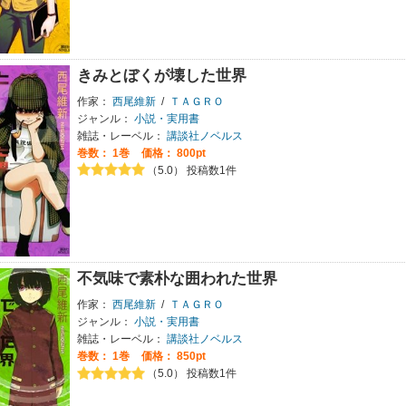
きみとぼくが壊した世界
作家：
西尾維新
/
ＴＡＧＲＯ
ジャンル：
小説・実用書
雑誌・レーベル：
講談社ノベルス
巻数：
1巻
価格： 800pt
（5.0） 投稿数1件
不気味で素朴な囲われた世界
作家：
西尾維新
/
ＴＡＧＲＯ
ジャンル：
小説・実用書
雑誌・レーベル：
講談社ノベルス
巻数：
1巻
価格： 850pt
（5.0） 投稿数1件