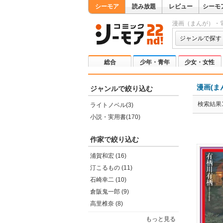
シーモア
読み放題
レビュー
シーモ
漫画（まんが）・
ジャンルで探す
総合
少年・青年
少女・女性
漫画(ま
ジャンルで絞り込む
検索結果1
ライトノベル(3)
小説・実用書(170)
作家で絞り込む
浦賀和宏 (16)
汀こるもの (11)
石崎幸二 (10)
倉阪鬼一郎 (9)
高里椎奈 (8)
もっと見る