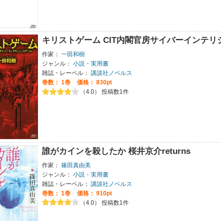
キリストゲーム CIT内閣官房サイバーインテリ
作家：
一田和樹
ジャンル：
小説・実用書
雑誌・レーベル：
講談社ノベルス
巻数：
1巻
価格： 830pt
（4.0） 投稿数1件
誰がカインを殺したか 桜井京介returns
作家：
篠田真由美
ジャンル：
小説・実用書
雑誌・レーベル：
講談社ノベルス
巻数：
1巻
価格： 910pt
（4.0） 投稿数1件