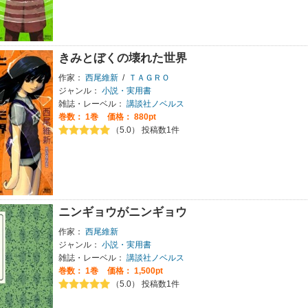
きみとぼくの壊れた世界
作家：
西尾維新
/
ＴＡＧＲＯ
ジャンル：
小説・実用書
雑誌・レーベル：
講談社ノベルス
巻数：
1巻
価格： 880pt
（5.0） 投稿数1件
ニンギョウがニンギョウ
作家：
西尾維新
ジャンル：
小説・実用書
雑誌・レーベル：
講談社ノベルス
巻数：
1巻
価格： 1,500pt
（5.0） 投稿数1件