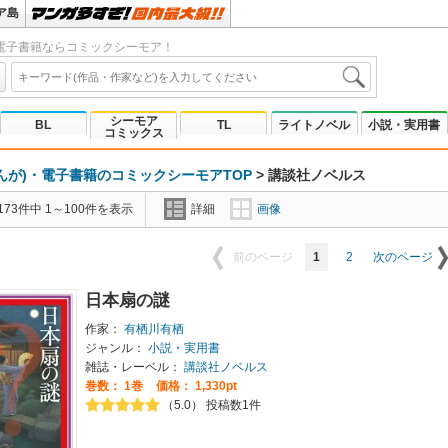
ア島
電子書籍ならコミックシーモア！
シーモア
BL
TL
ライトノベル
小説・実用書
コミックス
んが)・電子書籍のコミックシーモアTOP
>
講談社ノベルス
73件中 1～100件を表示
詳細
画像
1
2
前のページ
次のページ
日本扇の謎
作家：
有栖川有栖
ジャンル：
小説・実用書
雑誌・レーベル：
講談社ノベルス
巻数：
1巻
価格： 1,330pt
（5.0） 投稿数1件