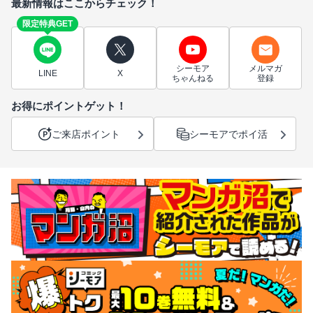
最新情報はここからチェック！
限定特典GET
シーモア
メルマガ
LINE
X
ちゃんねる
登録
お得にポイントゲット！
ご来店ポイント
シーモアでポイ活