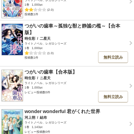
ライトノベル、レガロシリーズ
1巻
1,000pt
(2.0)
投稿数1件
つがいの歯車～孤独な獣と静謐の檻～【合本
版】
時生彩
/
二星天
ライトノベル、レガロシリーズ
1巻
1,000pt
(1.0)
無料立読み
投稿数1件
つがいの歯車【合本版】
時生彩
/
ニ星天
ライトノベル、レガロシリーズ
1巻
1,000pt
レビュー投稿数0件
無料立読み
wonder wonderful 君がくれた世界
河上朔
/
結布
ライトノベル、レガロシリーズ
1巻
1,143pt
レビュー投稿数0件