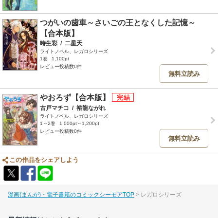
つがいの歯車～さいごの王となくした記憶～
【合本版】
時生彩
/
二星天
ライトノベル、レガロシリーズ
1巻
1,100pt
レビュー投稿数0件
無料立読み
やおろず【合本版】
古戸マチコ
/
裕龍ながれ
ライトノベル、レガロシリーズ
1～2巻
1,000pt～1,200pt
レビュー投稿数0件
無料立読み
この作品をシェアしよう
漫画(まんが)・電子書籍のコミックシーモアTOP
レガロシリーズ