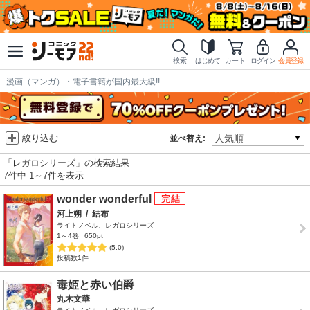
検索
はじめて
カート
ログイン
会員登録
漫画（マンガ）・電子書籍が国内最大級!!
絞り込む
並べ替え:
「レガロシリーズ」の検索結果
7件中 1～7件を表示
wonder wonderful
河上朔
/
結布
ライトノベル、レガロシリーズ
1～4巻
650pt
(5.0)
投稿数1件
毒姫と赤い伯爵
丸木文華