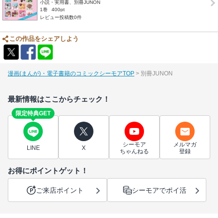
小説・実用書、別冊JUNON
1巻
400pt
レビュー投稿数0件
この作品をシェアしよう
漫画(まんが)・電子書籍のコミックシーモアTOP
別冊JUNON
最新情報はここからチェック！
限定特典GET
シーモア
メルマガ
LINE
X
ちゃんねる
登録
お得にポイントゲット！
ご来店ポイント
シーモアでポイ活