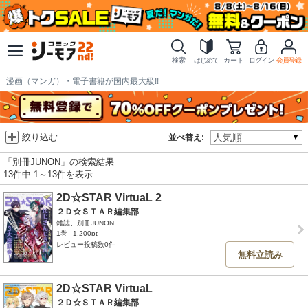
検索
はじめて
カート
ログイン
会員登録
漫画（マンガ）・電子書籍が国内最大級!!
絞り込む
並べ替え:
「別冊JUNON」の検索結果
13件中 1～13件を表示
2D☆STAR VirtuaL 2
２Ｄ☆ＳＴＡＲ編集部
雑誌、別冊JUNON
1巻
1,200pt
レビュー投稿数0件
無料立読み
2D☆STAR VirtuaL
２Ｄ☆ＳＴＡＲ編集部