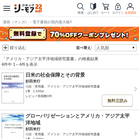
検索
はじめて
カート
ログイン
会員登録
漫画（マンガ）・電子書籍が国内最大級!!
絞り込む
並べ替え:
「アメリカ・アジア太平洋地域研究叢書」の検索結果
4件中 1～4件を表示
日米の社会保障とその背景
杉田米行
小説・実用書、アメリカ・アジア太平洋地域研究叢書
1巻
2,100pt
レビュー投稿数0件
無料立読み
グローバリゼーションとアメリカ・アジア太平
洋地域
杉田米行
小説・実用書、アメリカ・アジア太平洋地域研究叢書
1巻
2,000pt