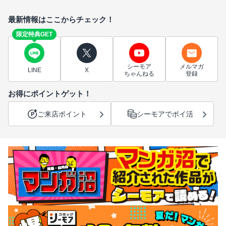
最新情報はここからチェック！
限定特典GET
シーモア
メルマガ
LINE
X
ちゃんねる
登録
お得にポイントゲット！
ご来店ポイント
シーモアでポイ活