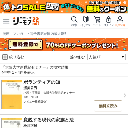
検索
はじめて
カート
ログイン
会員登録
漫画（マンガ）・電子書籍が国内最大級!!
絞り込む
並べ替え:
「大阪大学新世紀セミナー」の検索結果
4件中 1～4件を表示
ボランティアの知
渥美公秀
小説・実用書、大阪大学新世紀セミナー
1巻
700pt
レビュー投稿数0件
無料立読み
変貌する現代の家族と法
松川正毅