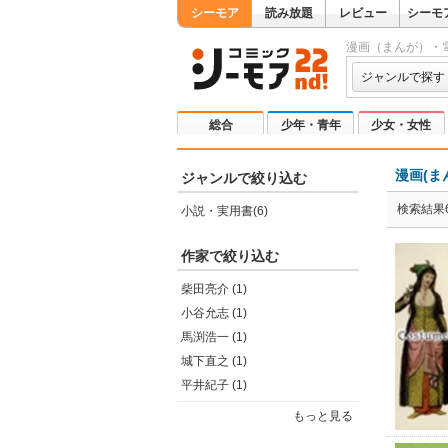
シーモア
読み放題
レビュー
シーモ
漫画（まんが）・
ジャンルで探す
総合
少年・青年
少女・女性
漫画(ま
ジャンルで絞り込む
検索結果
小説・実用書(6)
作家で絞り込む
柴田亮介 (1)
小谷允志 (1)
馬渕浩一 (1)
城下直之 (1)
平井紀子 (1)
もっと見る