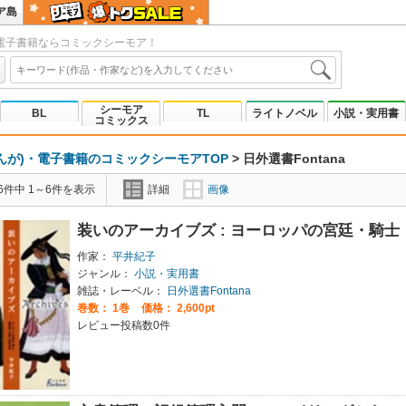
ア島
電子書籍ならコミックシーモア！
シーモア
BL
TL
ライトノベル
小説・実用書
コミックス
んが)・電子書籍のコミックシーモアTOP
>
日外選書Fontana
6件中 1～6件を表示
詳細
画像
装いのアーカイブズ : ヨーロッパの宮廷・騎
作家：
平井紀子
ジャンル：
小説・実用書
雑誌・レーベル：
日外選書Fontana
巻数：
1巻
価格： 2,600pt
レビュー投稿数0件