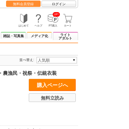
無料会員登録
ログイン
UP!
はじめて
ヘルプ
PT購入
カート
ライト
雑誌・写真集
メディア化
アダルト
並べ替え:
士・農漁民・祝祭・伝統衣装
購入ページへ
無料立読み