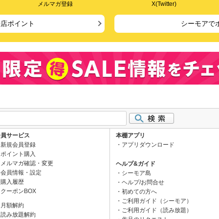
メルマガ登録
X(Twitter)
来店ポイント
シーモアで
会員サービス
本棚アプリ
新規会員登録
アプリダウンロード
ポイント購入
メルマガ確認・変更
ヘルプ&ガイド
会員情報・設定
シーモア島
購入履歴
ヘルプ/お問合せ
クーポンBOX
初めての方へ
ご利用ガイド（シーモア）
月額解約
ご利用ガイド（読み放題）
読み放題解約