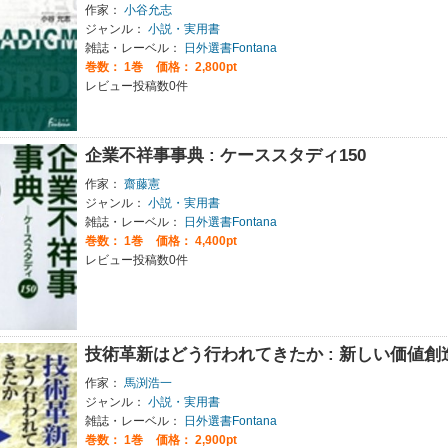
作家：
小谷允志
ジャンル：
小説・実用書
雑誌・レーベル：
日外選書Fontana
巻数：
1巻
価格： 2,800pt
レビュー投稿数0件
企業不祥事事典 : ケーススタディ150
作家：
齋藤憲
ジャンル：
小説・実用書
雑誌・レーベル：
日外選書Fontana
巻数：
1巻
価格： 4,400pt
レビュー投稿数0件
技術革新はどう行われてきたか : 新しい価値創
作家：
馬渕浩一
ジャンル：
小説・実用書
雑誌・レーベル：
日外選書Fontana
巻数：
1巻
価格： 2,900pt