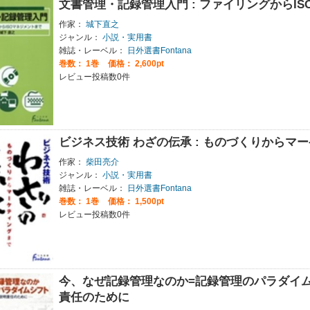
文書管理・記録管理入門 : ファイリングからI
作家：
城下直之
ジャンル：
小説・実用書
雑誌・レーベル：
日外選書Fontana
巻数：
1巻
価格： 2,600pt
レビュー投稿数0件
ビジネス技術 わざの伝承 : ものづくりからマ
作家：
柴田亮介
ジャンル：
小説・実用書
雑誌・レーベル：
日外選書Fontana
巻数：
1巻
価格： 1,500pt
レビュー投稿数0件
今、なぜ記録管理なのか=記録管理のパラダイム
責任のために