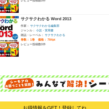
レビュー投稿数0件
サクサクわかる Word 2013
作家：
サクサクわかる編集部
ジャンル：
小説・実用書
雑誌・レーベル：
サクサクわかる
巻数：
1巻
価格： 784pt
レビュー投稿数0件
お得情報をGET！登録してね