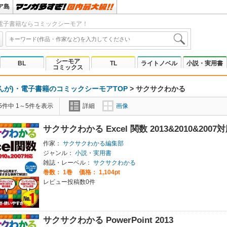
ア島
電子書籍ならコミックシーモア！
シーモア
BL
TL
ライトノベル
小説・実用書
コミックス
んが)・電子書籍のコミックシーモアTOP
>
サクサクわかる
5件中 1～5件を表示
詳細
画像
サクサクわかる Excel 関数 2013&2010&2007
作家：
サクサクわかる編集部
ジャンル：
小説・実用書
雑誌・レーベル：
サクサクわかる
巻数：
1巻
価格： 1,104pt
レビュー投稿数0件
サクサクわかる PowerPoint 2013