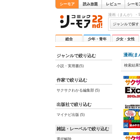
シーモア
読み放題
レビュー
シーモ
漫画（まんが）・
ジャンルで探す
総合
少年・青年
少女・女性
漫画(ま
ジャンルで絞り込む
検索結果
小説・実用書(5)
作家で絞り込む
サクサクわかる編集部 (5)
出版社で絞り込む
マイナビ出版 (5)
雑誌・レーベルで絞り込む
選択解除