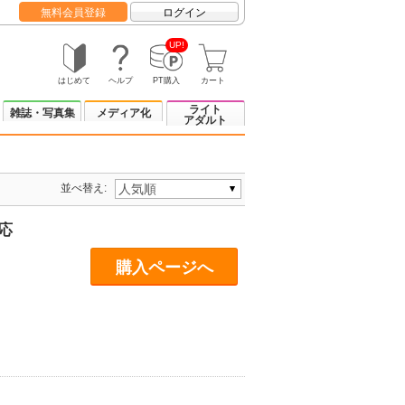
無料会員登録
ログイン
UP!
はじめて
ヘルプ
PT購入
カート
ライト
雑誌・写真集
メディア化
アダルト
並べ替え:
対応
購入ページへ