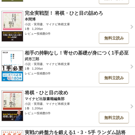
完全実戦型！ 将棋・ひと目の詰めろ
本間博
小説・実用書、マイナビ将棋文庫
1巻
1,206pt
レビュー投稿数0件
無料立読み
相手の持駒なし！寄せの基礎が身につく1手必至
武市三郎
小説・実用書、マイナビ将棋文庫
1巻
1,206pt
レビュー投稿数0件
無料立読み
将棋・ひと目の攻め
マイナビ出版書籍編集部
小説・実用書、マイナビ将棋文庫
1巻
1,206pt
レビュー投稿数0件
無料立読み
実戦の終盤力を鍛える1・3・5手 ランダム詰将