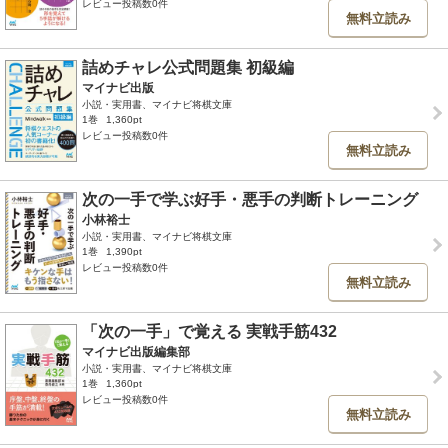
レビュー投稿数0件
無料立読み
詰めチャレ公式問題集 初級編
マイナビ出版
小説・実用書、マイナビ将棋文庫
1巻
1,360pt
レビュー投稿数0件
無料立読み
次の一手で学ぶ好手・悪手の判断トレーニング
小林裕士
小説・実用書、マイナビ将棋文庫
1巻
1,390pt
レビュー投稿数0件
無料立読み
「次の一手」で覚える 実戦手筋432
マイナビ出版編集部
小説・実用書、マイナビ将棋文庫
1巻
1,360pt
レビュー投稿数0件
無料立読み