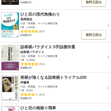
無料立読み
投稿数2件
ひと目の現代角換わり
長岡裕也
小説・実用書、マイナビ将棋文庫
1巻
1,440pt
(5.0)
無料立読み
投稿数1件
詰将棋パラダイス 5手詰傑作選
詰将棋パラダイス
小説・実用書、マイナビ将棋文庫
1巻
1,206pt
(5.0)
投稿数1件
将棋が強くなる詰将棋トライアル200
伊藤果
小説・実用書、マイナビ将棋文庫
1巻
912pt
(4.0)
投稿数1件
ひと目の相振り飛車