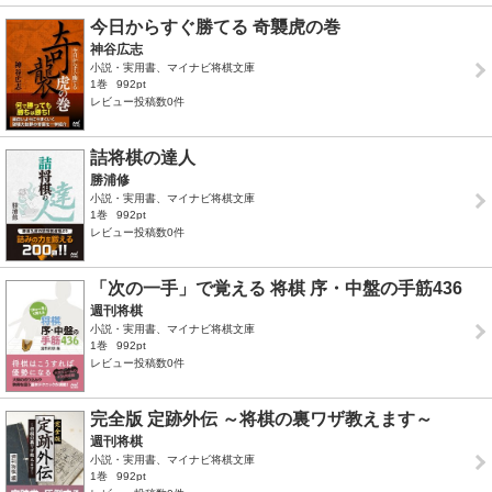
今日からすぐ勝てる 奇襲虎の巻
神谷広志
小説・実用書、マイナビ将棋文庫
1巻
992pt
レビュー投稿数0件
詰将棋の達人
勝浦修
小説・実用書、マイナビ将棋文庫
1巻
992pt
レビュー投稿数0件
「次の一手」で覚える 将棋 序・中盤の手筋436
週刊将棋
小説・実用書、マイナビ将棋文庫
1巻
992pt
レビュー投稿数0件
完全版 定跡外伝 ～将棋の裏ワザ教えます～
週刊将棋
小説・実用書、マイナビ将棋文庫
1巻
992pt