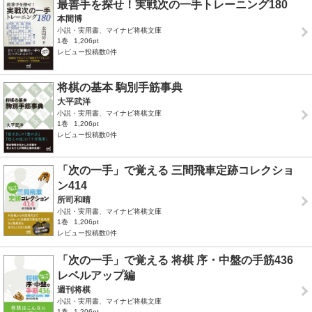
最善手を探せ！実戦次の一手トレーニング180
本間博
小説・実用書、マイナビ将棋文庫
1巻
1,206pt
レビュー投稿数0件
将棋の基本 駒別手筋事典
大平武洋
小説・実用書、マイナビ将棋文庫
1巻
1,206pt
レビュー投稿数0件
「次の一手」で覚える 三間飛車定跡コレクショ
ン414
所司和晴
小説・実用書、マイナビ将棋文庫
1巻
1,206pt
レビュー投稿数0件
「次の一手」で覚える 将棋 序・中盤の手筋436
レベルアップ編
週刊将棋
小説・実用書、マイナビ将棋文庫
1巻
1,206pt