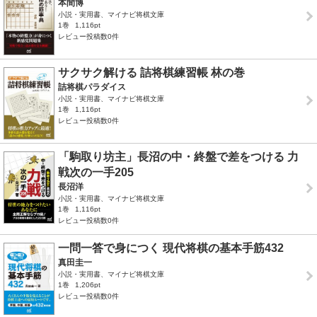
本間博
小説・実用書、マイナビ将棋文庫
1巻
1,116pt
レビュー投稿数0件
サクサク解ける 詰将棋練習帳 林の巻
詰将棋パラダイス
小説・実用書、マイナビ将棋文庫
1巻
1,116pt
レビュー投稿数0件
「駒取り坊主」長沼の中・終盤で差をつける 力
戦次の一手205
長沼洋
小説・実用書、マイナビ将棋文庫
1巻
1,116pt
レビュー投稿数0件
一問一答で身につく 現代将棋の基本手筋432
真田圭一
小説・実用書、マイナビ将棋文庫
1巻
1,206pt
レビュー投稿数0件