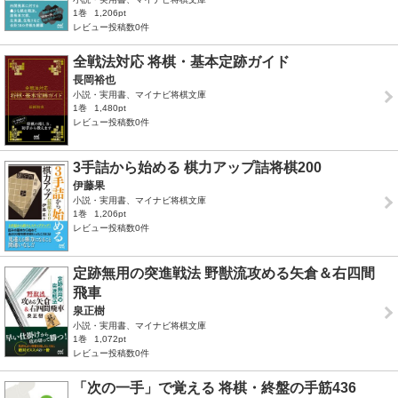
1巻
1,206pt
レビュー投稿数0件
全戦法対応 将棋・基本定跡ガイド
長岡裕也
小説・実用書、マイナビ将棋文庫
1巻
1,480pt
レビュー投稿数0件
3手詰から始める 棋力アップ詰将棋200
伊藤果
小説・実用書、マイナビ将棋文庫
1巻
1,206pt
レビュー投稿数0件
定跡無用の突進戦法 野獣流攻める矢倉＆右四間
飛車
泉正樹
小説・実用書、マイナビ将棋文庫
1巻
1,072pt
レビュー投稿数0件
「次の一手」で覚える 将棋・終盤の手筋436