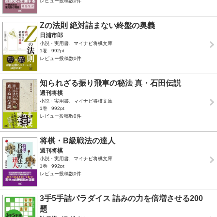
レビュー投稿数0件
Zの法則 絶対詰まない終盤の奥義
日浦市郎
小説・実用書、マイナビ将棋文庫
1巻
992pt
レビュー投稿数0件
知られざる振り飛車の秘法 真・石田伝説
週刊将棋
小説・実用書、マイナビ将棋文庫
1巻
992pt
レビュー投稿数0件
将棋・B級戦法の達人
週刊将棋
小説・実用書、マイナビ将棋文庫
1巻
992pt
レビュー投稿数0件
3手5手詰パラダイス 詰みの力を倍増させる200
題