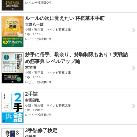
レビュー投稿数0件
ルールの次に覚えたい 将棋基本手筋
大野八一雄
小説・実用書、マイナビ将棋文庫
1巻
1,116pt
レビュー投稿数0件
妙手に俗手、駒余り、持駒制限もあり！実戦詰
め筋事典 レベルアップ編
本間博
小説・実用書、マイナビ将棋文庫
1巻
1,116pt
レビュー投稿数0件
2手詰
村田顕弘
小説・実用書、マイナビ将棋文庫
1巻
1,206pt
レビュー投稿数0件
3手詰修了検定
伊藤果