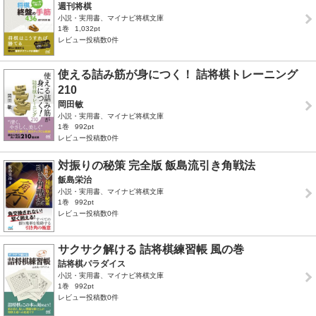
週刊将棋
小説・実用書、マイナビ将棋文庫
1巻
1,032pt
レビュー投稿数0件
使える詰み筋が身につく！ 詰将棋トレーニング
210
岡田敏
小説・実用書、マイナビ将棋文庫
1巻
992pt
レビュー投稿数0件
対振りの秘策 完全版 飯島流引き角戦法
飯島栄治
小説・実用書、マイナビ将棋文庫
1巻
992pt
レビュー投稿数0件
サクサク解ける 詰将棋練習帳 風の巻
詰将棋パラダイス
小説・実用書、マイナビ将棋文庫
1巻
992pt
レビュー投稿数0件