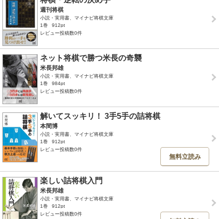
週刊将棋
小説・実用書、マイナビ将棋文庫
1巻
912pt
レビュー投稿数0件
ネット将棋で勝つ米長の奇襲
米長邦雄
小説・実用書、マイナビ将棋文庫
1巻
984pt
レビュー投稿数0件
解いてスッキリ！ 3手5手の詰将棋
本間博
小説・実用書、マイナビ将棋文庫
1巻
912pt
レビュー投稿数0件
無料立読み
楽しい詰将棋入門
米長邦雄
小説・実用書、マイナビ将棋文庫
1巻
912pt
レビュー投稿数0件