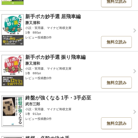
無料立読み
新手ポカ妙手選 居飛車編
勝又清和
小説・実用書、マイナビ将棋文庫
1巻
880pt
レビュー投稿数0件
無料立読み
新手ポカ妙手選 振り飛車編
勝又清和
小説・実用書、マイナビ将棋文庫
1巻
880pt
レビュー投稿数0件
無料立読み
終盤が強くなる 1手・3手必至
武市三郎
小説・実用書、マイナビ将棋文庫
1巻
912pt
レビュー投稿数0件
無料立読み