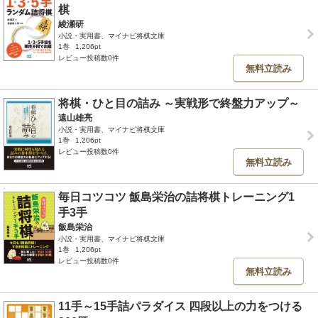
棋
綾瀬研
小説・実用書、マイナビ将棋文庫
1巻
1,206pt
レビュー投稿数0件
無料立読み
将棋・ひと目の詰み ～実戦形で終盤力アップ～
遠山雄亮
小説・実用書、マイナビ将棋文庫
1巻
1,206pt
レビュー投稿数0件
無料立読み
毎日コツコツ 飯島栄治の詰将棋トレーニング1
手3手
飯島栄治
小説・実用書、マイナビ将棋文庫
1巻
1,206pt
レビュー投稿数0件
無料立読み
11手～15手詰パラダイス 四段以上の力をつける