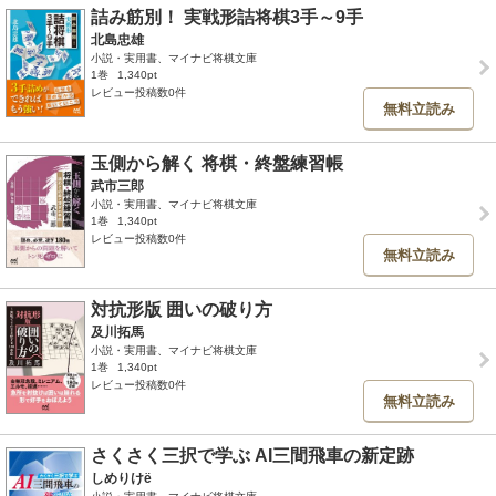
詰み筋別！ 実戦形詰将棋3手～9手
北島忠雄
小説・実用書、マイナビ将棋文庫
1巻
1,340pt
レビュー投稿数0件
無料立読み
玉側から解く 将棋・終盤練習帳
武市三郎
小説・実用書、マイナビ将棋文庫
1巻
1,340pt
レビュー投稿数0件
無料立読み
対抗形版 囲いの破り方
及川拓馬
小説・実用書、マイナビ将棋文庫
1巻
1,340pt
レビュー投稿数0件
無料立読み
さくさく三択で学ぶ AI三間飛車の新定跡
しめりけё