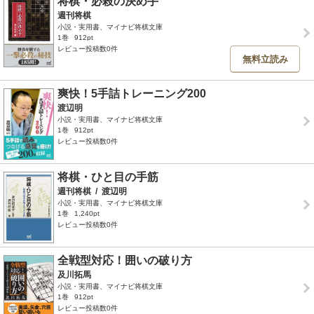
将棋・必殺の決め手
週刊将棋
小説・実用書、マイナビ将棋文庫
1巻
912pt
レビュー投稿数0件
無料立読み
爽快！5手詰トレーニング200
渡辺明
小説・実用書、マイナビ将棋文庫
1巻
912pt
レビュー投稿数0件
将棋・ひと目の手筋
週刊将棋
/
渡辺明
小説・実用書、マイナビ将棋文庫
1巻
1,240pt
レビュー投稿数0件
全戦型対応！囲いの破り方
及川拓馬
小説・実用書、マイナビ将棋文庫
1巻
912pt
レビュー投稿数0件