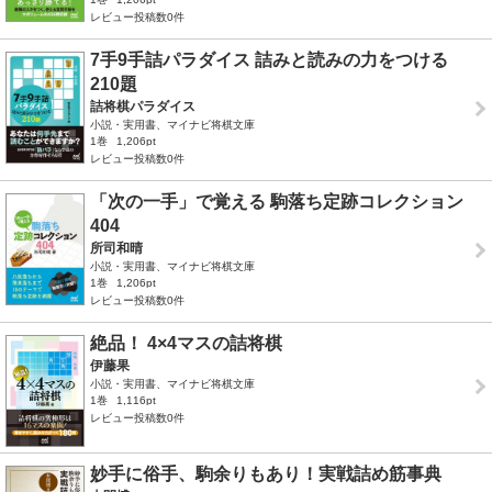
レビュー投稿数0件
7手9手詰パラダイス 詰みと読みの力をつける
210題
詰将棋パラダイス
小説・実用書、マイナビ将棋文庫
1巻
1,206pt
レビュー投稿数0件
「次の一手」で覚える 駒落ち定跡コレクション
404
所司和晴
小説・実用書、マイナビ将棋文庫
1巻
1,206pt
レビュー投稿数0件
絶品！ 4×4マスの詰将棋
伊藤果
小説・実用書、マイナビ将棋文庫
1巻
1,116pt
レビュー投稿数0件
妙手に俗手、駒余りもあり！実戦詰め筋事典