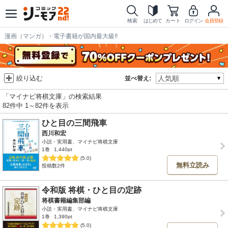
検索
はじめて
カート
ログイン
会員登録
漫画（マンガ）・電子書籍が国内最大級!!
絞り込む
並べ替え:
「マイナビ将棋文庫」の検索結果
82件中 1～82件を表示
ひと目の三間飛車
西川和宏
小説・実用書、マイナビ将棋文庫
1巻
1,440pt
(5.0)
無料立読み
投稿数2件
令和版 将棋・ひと目の定跡
将棋書籍編集部編
小説・実用書、マイナビ将棋文庫
1巻
1,390pt
(5.0)