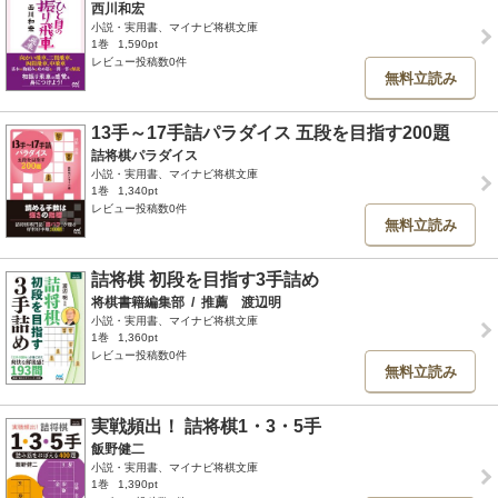
西川和宏
小説・実用書、マイナビ将棋文庫
1巻
1,590pt
レビュー投稿数0件
無料立読み
13手～17手詰パラダイス 五段を目指す200題
詰将棋パラダイス
小説・実用書、マイナビ将棋文庫
1巻
1,340pt
レビュー投稿数0件
無料立読み
詰将棋 初段を目指す3手詰め
将棋書籍編集部
/
推薦 渡辺明
小説・実用書、マイナビ将棋文庫
1巻
1,360pt
レビュー投稿数0件
無料立読み
実戦頻出！ 詰将棋1・3・5手
飯野健二
小説・実用書、マイナビ将棋文庫
1巻
1,390pt