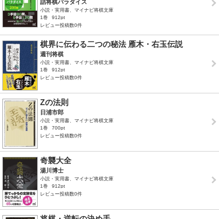
詰将棋パラダイス
小説・実用書、マイナビ将棋文庫
1巻
912pt
レビュー投稿数0件
棋界に伝わる二つの秘法 雁木・右玉伝説
週刊将棋
小説・実用書、マイナビ将棋文庫
1巻
912pt
レビュー投稿数0件
Zの法則
日浦市郎
小説・実用書、マイナビ将棋文庫
1巻
700pt
レビュー投稿数0件
奇襲大全
湯川博士
小説・実用書、マイナビ将棋文庫
1巻
912pt
レビュー投稿数0件
将棋・逆転の決め手