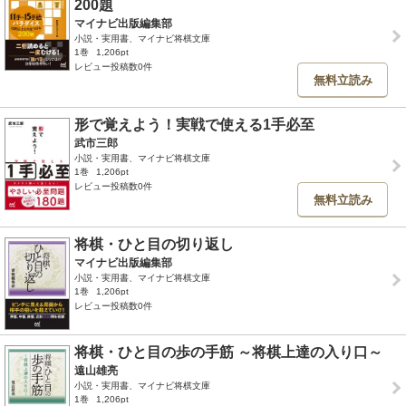
200題
マイナビ出版編集部
小説・実用書、マイナビ将棋文庫
1巻
1,206pt
レビュー投稿数0件
無料立読み
形で覚えよう！実戦で使える1手必至
武市三郎
小説・実用書、マイナビ将棋文庫
1巻
1,206pt
レビュー投稿数0件
無料立読み
将棋・ひと目の切り返し
マイナビ出版編集部
小説・実用書、マイナビ将棋文庫
1巻
1,206pt
レビュー投稿数0件
将棋・ひと目の歩の手筋 ～将棋上達の入り口～
遠山雄亮
小説・実用書、マイナビ将棋文庫
1巻
1,206pt