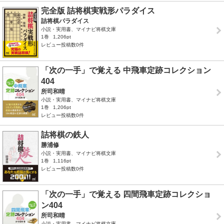
完全版 詰将棋実戦形パラダイス
詰将棋パラダイス
小説・実用書、マイナビ将棋文庫
1巻
1,206pt
レビュー投稿数0件
「次の一手」で覚える 中飛車定跡コレクション
404
所司和晴
小説・実用書、マイナビ将棋文庫
1巻
1,206pt
レビュー投稿数0件
詰将棋の鉄人
勝浦修
小説・実用書、マイナビ将棋文庫
1巻
1,116pt
レビュー投稿数0件
「次の一手」で覚える 四間飛車定跡コレクショ
ン404
所司和晴
小説・実用書、マイナビ将棋文庫