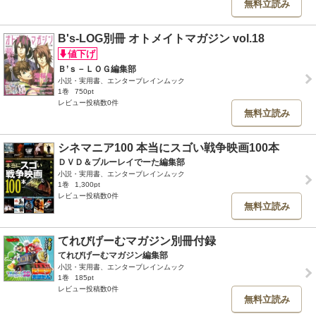
無料立読み
B's-LOG別冊 オトメイトマガジン vol.18
Ｂ’ｓ－ＬＯＧ編集部
小説・実用書、エンターブレインムック
1巻
750pt
レビュー投稿数0件
無料立読み
シネマニア100 本当にスゴい戦争映画100本
ＤＶＤ＆ブルーレイでーた編集部
小説・実用書、エンターブレインムック
1巻
1,300pt
レビュー投稿数0件
無料立読み
てれびげーむマガジン別冊付録
てれびげーむマガジン編集部
小説・実用書、エンターブレインムック
1巻
185pt
レビュー投稿数0件
無料立読み