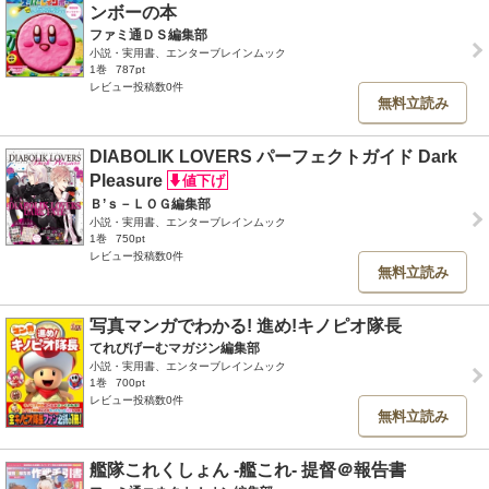
ンボーの本
ファミ通ＤＳ編集部
小説・実用書、エンターブレインムック
1巻
787pt
レビュー投稿数0件
無料立読み
DIABOLIK LOVERS パーフェクトガイド Dark
Pleasure
Ｂ’ｓ－ＬＯＧ編集部
小説・実用書、エンターブレインムック
1巻
750pt
レビュー投稿数0件
無料立読み
写真マンガでわかる! 進め!キノピオ隊長
てれびげーむマガジン編集部
小説・実用書、エンターブレインムック
1巻
700pt
レビュー投稿数0件
無料立読み
艦隊これくしょん -艦これ- 提督＠報告書