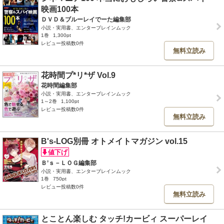
映画100本
ＤＶＤ＆ブルーレイでーた編集部
小説・実用書、エンターブレインムック
1巻
1,300pt
レビュー投稿数0件
無料立読み
花時間プ*リ*ザ Vol.9
花時間編集部
小説・実用書、エンターブレインムック
1～2巻
1,100pt
レビュー投稿数0件
無料立読み
B's-LOG別冊 オトメイトマガジン vol.15
Ｂ’ｓ－ＬＯＧ編集部
小説・実用書、エンターブレインムック
1巻
750pt
レビュー投稿数0件
無料立読み
とことん楽しむ タッチ!カービィ スーパーレイ