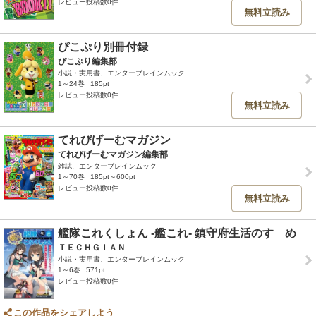
レビュー投稿数0件
無料立読み
ぴこぷり別冊付録
ぴこぷり編集部
小説・実用書、エンターブレインムック
1～24巻
185pt
レビュー投稿数0件
無料立読み
てれびげーむマガジン
てれびげーむマガジン編集部
雑誌、エンターブレインムック
1～70巻
185pt～600pt
レビュー投稿数0件
無料立読み
艦隊これくしょん -艦これ- 鎮守府生活のすゝめ
ＴＥＣＨＧＩＡＮ
小説・実用書、エンターブレインムック
1～6巻
571pt
レビュー投稿数0件
この作品をシェアしよう