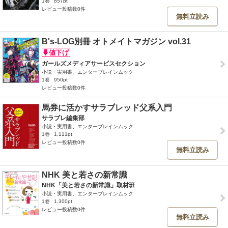
1巻
857pt
レビュー投稿数0件
無料立読み
B's-LOG別冊 オトメイトマガジン vol.31
ガールズメディアサービスセクション
小説・実用書、エンターブレインムック
1巻
950pt
レビュー投稿数0件
馬券に活かすサラブレッド父系入門
サラブレ編集部
小説・実用書、エンターブレインムック
1巻
1,111pt
レビュー投稿数0件
無料立読み
NHK 美と若さの新常識
NHK「美と若さの新常識」取材班
小説・実用書、エンターブレインムック
1巻
1,300pt
レビュー投稿数0件
無料立読み