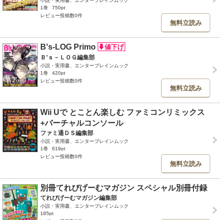
小説・実用書、エンターブレインムック
1巻
750pt
レビュー投稿数0件
無料立読み
B's-LOG Primo
Ｂ’ｓ－ＬＯＧ編集部
小説・実用書、エンターブレインムック
1巻
420pt
レビュー投稿数0件
無料立読み
Wii Uで とことん楽しむ ファミコンリミックス
+バーチャルコンソール
ファミ通ＤＳ編集部
小説・実用書、エンターブレインムック
1巻
619pt
レビュー投稿数0件
無料立読み
別冊てれびげーむマガジン スペシャル別冊付録
てれびげーむマガジン編集部
小説・実用書、エンターブレインムック
185pt