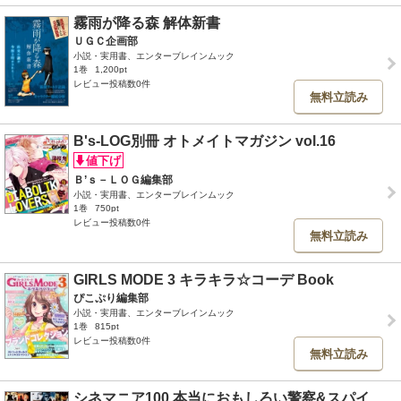
霧雨が降る森 解体新書
ＵＧＣ企画部
小説・実用書、エンターブレインムック
1巻
1,200pt
レビュー投稿数0件
無料立読み
B's-LOG別冊 オトメイトマガジン vol.16
Ｂ’ｓ－ＬＯＧ編集部
小説・実用書、エンターブレインムック
1巻
750pt
レビュー投稿数0件
無料立読み
GIRLS MODE 3 キラキラ☆コーデ Book
ぴこぷり編集部
小説・実用書、エンターブレインムック
1巻
815pt
レビュー投稿数0件
無料立読み
シネマニア100 本当におもしろい警察&スパイ