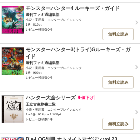
モンスターハンター4 ルーキーズ・ガイド
週刊ファミ通編集部
小説・実用書、エンターブレインムック
1巻
810pt
レビュー投稿数0件
無料立読み
モンスターハンター3(トライ)Gルーキーズ・ガ
イド
週刊ファミ通編集部
小説・実用書、エンターブレインムック
1巻
900pt
レビュー投稿数0件
無料立読み
ハンター大全シリーズ
王立古生物書士隊
小説・実用書、エンターブレインムック
1～4巻
619pt～1,200pt
レビュー投稿数0件
無料立読み
B's-LOG別冊 オトメイトマガジン vol.23