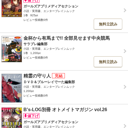
ガールズアプリメディアセクション
小説・実用書、エンターブレインムック
1巻
925pt
レビュー投稿数0件
無料立読み
金杯から有馬まで!! 全部見せます中央競馬
サラブレ編集部
小説・実用書、エンターブレインムック
1巻
1,200pt
レビュー投稿数0件
無料立読み
精霊の守り人
ＤＶＤ＆ブルーレイでーた編集部
小説・実用書、エンターブレインムック
1,200pt
レビュー投稿数0件
B's-LOG別冊 オトメイトマガジン vol.26
ガールズアプリメディアセクション
小説・実用書、エンターブレインムック