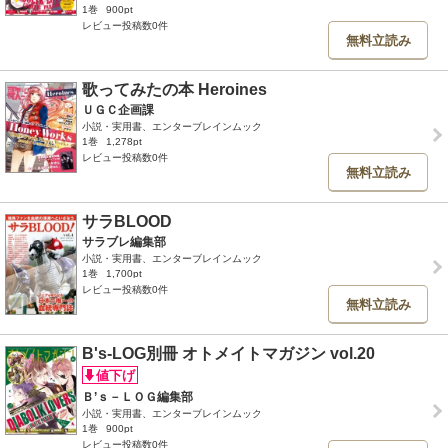
1巻
900pt
レビュー投稿数0件
無料立読み
歌ってみたの本 Heroines
ＵＧＣ企画課
小説・実用書、エンターブレインムック
1巻
1,278pt
レビュー投稿数0件
無料立読み
サラBLOOD
サラブレ編集部
小説・実用書、エンターブレインムック
1巻
1,700pt
レビュー投稿数0件
無料立読み
B's-LOG別冊 オトメイトマガジン vol.20
Ｂ’ｓ－ＬＯＧ編集部
小説・実用書、エンターブレインムック
1巻
900pt
レビュー投稿数0件