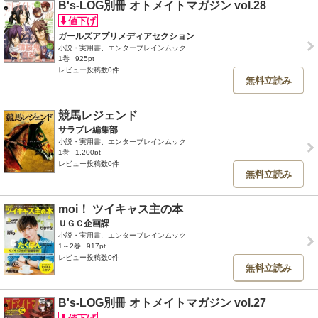
B's-LOG別冊 オトメイトマガジン vol.28
ガールズアプリメディアセクション
小説・実用書、エンターブレインムック
1巻
925pt
レビュー投稿数0件
無料立読み
競馬レジェンド
サラブレ編集部
小説・実用書、エンターブレインムック
1巻
1,200pt
レビュー投稿数0件
無料立読み
moi！ ツイキャス主の本
ＵＧＣ企画課
小説・実用書、エンターブレインムック
1～2巻
917pt
レビュー投稿数0件
無料立読み
B's-LOG別冊 オトメイトマガジン vol.27