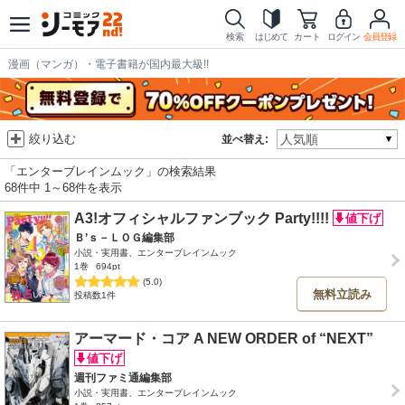
検索
はじめて
カート
ログイン
会員登録
漫画（マンガ）・電子書籍が国内最大級!!
絞り込む
並べ替え:
「エンターブレインムック」の検索結果
68件中 1～68件を表示
A3!オフィシャルファンブック Party!!!!
Ｂ’ｓ－ＬＯＧ編集部
小説・実用書、エンターブレインムック
1巻
694pt
(5.0)
無料立読み
投稿数1件
アーマード・コア A NEW ORDER of “NEXT”
週刊ファミ通編集部
小説・実用書、エンターブレインムック