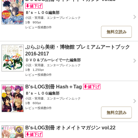
Ｂ’ｓ－ＬＯＧ編集部
小説・実用書、エンターブレインムック
1巻
900pt
レビュー投稿数0件
無料立読み
ぶらぶら美術・博物館 プレミアムアートブック
2016‐2017
ＤＶＤ＆ブルーレイでーた編集部
小説・実用書、エンターブレインムック
1巻
1,250pt
レビュー投稿数0件
B's-LOG別冊 Hash＋Tag
Ｂ’ｓ－ＬＯＧ編集部
小説・実用書、エンターブレインムック
1巻
600pt
レビュー投稿数0件
無料立読み
B's-LOG別冊 オトメイトマガジン vol.22