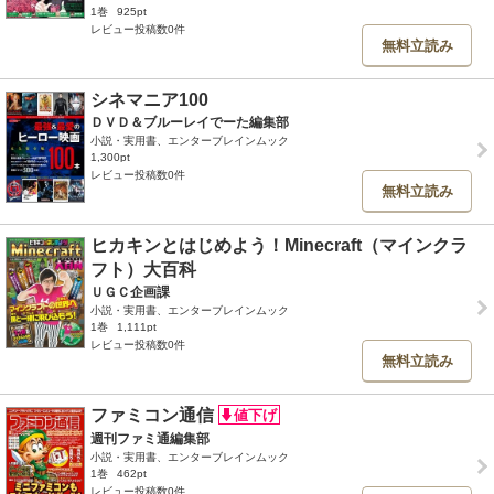
1巻
925pt
レビュー投稿数0件
無料立読み
シネマニア100
ＤＶＤ＆ブルーレイでーた編集部
小説・実用書、エンターブレインムック
1,300pt
レビュー投稿数0件
無料立読み
ヒカキンとはじめよう！Minecraft（マインクラ
フト）大百科
ＵＧＣ企画課
小説・実用書、エンターブレインムック
1巻
1,111pt
レビュー投稿数0件
無料立読み
ファミコン通信
週刊ファミ通編集部
小説・実用書、エンターブレインムック
1巻
462pt
レビュー投稿数0件