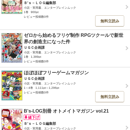
Ｂ’ｓ－ＬＯＧ編集部
小説・実用書、エンターブレインムック
1巻
900pt
レビュー投稿数0件
無料立読み
ゼロから始めるフリゲ制作 RPGツクールで新世
界の創造主になった件
ＵＧＣ企画課
小説・実用書、エンターブレインムック
1巻
1,389pt
レビュー投稿数0件
ほぼほぼフリーゲームマガジン
ＵＧＣ企画課
小説・実用書、エンターブレインムック
1～4巻
1,111pt～1,296pt
レビュー投稿数0件
無料立読み
B's-LOG別冊 オトメイトマガジン vol.21
Ｂ’ｓ－ＬＯＧ編集部
小説・実用書、エンターブレインムック