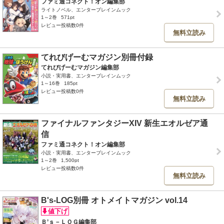
ファミ通コネクト！オン編集部
ライトノベル、エンターブレインムック
1～2巻
571pt
レビュー投稿数0件
無料立読み
てれびげーむマガジン別冊付録
てれびげーむマガジン編集部
小説・実用書、エンターブレインムック
1～16巻
185pt
レビュー投稿数0件
無料立読み
ファイナルファンタジーXIV 新生エオルゼア通
信
ファミ通コネクト！オン編集部
小説・実用書、エンターブレインムック
1～2巻
1,500pt
レビュー投稿数0件
無料立読み
B's-LOG別冊 オトメイトマガジン vol.14
Ｂ’ｓ－ＬＯＧ編集部