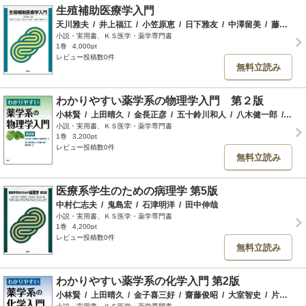
生殖補助医療学入門
天川雅夫
/
井上福江
/
小笠原恵
/
日下雅友
/
中澤留美
/
藤田京子
小説・実用書、ＫＳ医学・薬学専門書
1巻
4,000pt
レビュー投稿数0件
無料立読み
わかりやすい薬学系の物理学入門 第２版
小林賢
/
上田晴久
/
金長正彦
/
五十鈴川和人
/
八木健一郎
/
坂田
小説・実用書、ＫＳ医学・薬学専門書
1巻
3,200pt
レビュー投稿数0件
無料立読み
医療系学生のための病理学 第5版
中村仁志夫
/
鬼島宏
/
石津明洋
/
田中伸哉
小説・実用書、ＫＳ医学・薬学専門書
1巻
4,200pt
レビュー投稿数0件
無料立読み
わかりやすい薬学系の化学入門 第2版
小林賢
/
上田晴久
/
金子喜三好
/
齋藤俊昭
/
大室智史
/
片岡裕樹