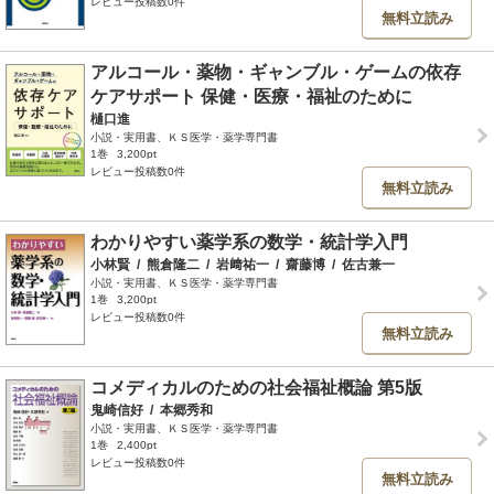
レビュー投稿数0件
無料立読み
アルコール・薬物・ギャンブル・ゲームの依存
ケアサポート 保健・医療・福祉のために
樋口進
小説・実用書、ＫＳ医学・薬学専門書
1巻
3,200pt
レビュー投稿数0件
無料立読み
わかりやすい薬学系の数学・統計学入門
小林賢
/
熊倉隆二
/
岩﨑祐一
/
齋藤博
/
佐古兼一
小説・実用書、ＫＳ医学・薬学専門書
1巻
3,200pt
レビュー投稿数0件
無料立読み
コメディカルのための社会福祉概論 第5版
鬼崎信好
/
本郷秀和
小説・実用書、ＫＳ医学・薬学専門書
1巻
2,400pt
レビュー投稿数0件
無料立読み