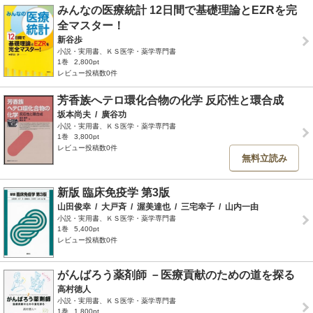
みんなの医療統計 12日間で基礎理論とEZRを完
全マスター！
新谷歩
小説・実用書、ＫＳ医学・薬学専門書
1巻
2,800pt
レビュー投稿数0件
芳香族へテロ環化合物の化学 反応性と環合成
坂本尚夫
/
廣谷功
小説・実用書、ＫＳ医学・薬学専門書
1巻
3,800pt
レビュー投稿数0件
無料立読み
新版 臨床免疫学 第3版
山田俊幸
/
大戸斉
/
渥美達也
/
三宅幸子
/
山内一由
小説・実用書、ＫＳ医学・薬学専門書
1巻
5,400pt
レビュー投稿数0件
がんばろう薬剤師 －医療貢献のための道を探る
高村徳人
小説・実用書、ＫＳ医学・薬学専門書
1巻
1,800pt