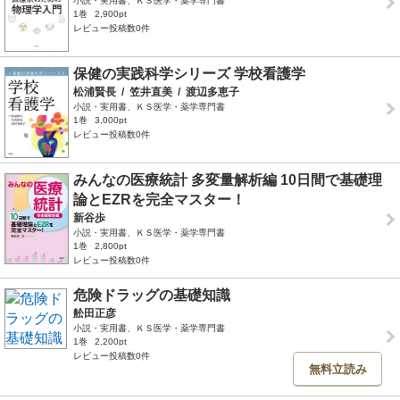
小説・実用書、ＫＳ医学・薬学専門書
1巻
2,900pt
レビュー投稿数0件
保健の実践科学シリーズ 学校看護学
松浦賢長
/
笠井直美
/
渡辺多恵子
小説・実用書、ＫＳ医学・薬学専門書
1巻
3,000pt
レビュー投稿数0件
みんなの医療統計 多変量解析編 10日間で基礎理
論とEZRを完全マスター！
新谷歩
小説・実用書、ＫＳ医学・薬学専門書
1巻
2,800pt
レビュー投稿数0件
危険ドラッグの基礎知識
舩田正彦
小説・実用書、ＫＳ医学・薬学専門書
1巻
2,200pt
レビュー投稿数0件
無料立読み