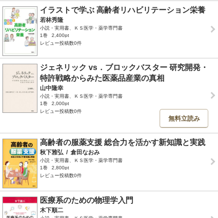
イラストで学ぶ 高齢者リハビリテーション栄養
若林秀隆
小説・実用書、ＫＳ医学・薬学専門書
1巻
2,400pt
レビュー投稿数0件
ジェネリック vs．ブロックバスター 研究開発・
特許戦略からみた医薬品産業の真相
山中隆幸
小説・実用書、ＫＳ医学・薬学専門書
1巻
2,000pt
レビュー投稿数0件
無料立読み
高齢者の服薬支援 総合力を活かす新知識と実践
秋下雅弘
/
倉田なおみ
小説・実用書、ＫＳ医学・薬学専門書
1巻
2,800pt
レビュー投稿数0件
医療系のための物理学入門
木下順二