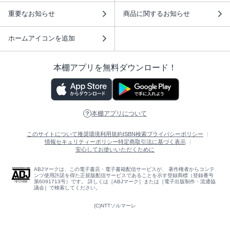
重要なお知らせ
商品に関するお知らせ
ホームアイコンを追加
本棚アプリを無料ダウンロード！
本棚アプリについて
このサイトについて
推奨環境
利用規約
ISBN検索
プライバシーポリシー
情報セキュリティーポリシー
特定商取引法に基づく表示
安心してお使いいただくために
ABJマークは、この電子書店・電子書籍配信サービスが、 著作権者からコンテ
ンツ使用許諾を得た正規版配信サービスであることを示す登録商標（登録番号
第6091713号）です。 詳しくは［ABJマーク］または［電子出版制作・流通協
議会］で検索してください。
(C)NTTソルマーレ