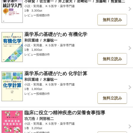
小林賢
/
佐古兼一
/
井上俊夫
/
岩﨑祐一
/
加藤剛
/
熊倉隆二
小説・実用書、ＫＳ医学・薬学専門書
1巻
3,300pt
レビュー投稿数0件
無料立読み
薬学系の基礎がため 有機化学
和田重雄
/
木藤聡一
小説・実用書、ＫＳ医学・薬学専門書
1巻
1,800pt
レビュー投稿数0件
無料立読み
薬学系の基礎がため 化学計算
和田重雄
/
木藤聡一
小説・実用書、ＫＳ医学・薬学専門書
1巻
1,800pt
レビュー投稿数0件
無料立読み
臨床に役立つ精神疾患の栄養食事指導
功刀浩
/
阿部裕二
小説・実用書、ＫＳ医学・薬学専門書
1巻
3,200pt
レビュー投稿数0件