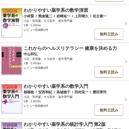
わかりやすい薬学系の数学演習
小林賢
/
熊倉隆二
/
岩崎祐一
/
上田晴久
/
佐古兼一
小説・実用書、ＫＳ医学・薬学専門書
1巻
2,400pt
レビュー投稿数0件
無料立読み
これからのヘルスリテラシー 健康を決める力
中山和弘
小説・実用書、ＫＳ医学・薬学専門書
1巻
2,600pt
レビュー投稿数0件
無料立読み
わかりやすい薬学系の数学入門
都築稔
/
安西和紀
/
高城徳子
/
田村栄一
/
豊田実司
小説・実用書、ＫＳ医学・薬学専門書
1巻
2,800pt
レビュー投稿数0件
無料立読み
わかりやすい薬学系の統計学入門 第2版