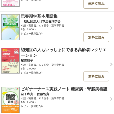
無料立読み
思春期学基本用語集
一般社団法人日本思春期学会
小説・実用書、ＫＳ医学・薬学専門書
1巻
3,000pt
レビュー投稿数0件
無料立読み
認知症の人もいっしょにできる高齢者レクリエ
ーション
尾渡順子
小説・実用書、ＫＳ医学・薬学専門書
1巻
2,000pt
レビュー投稿数0件
無料立読み
ビギナーナース実践ノート 糖尿病・腎臓病看護
金子和真
/
佐藤智寛
小説・実用書、ＫＳ医学・薬学専門書
1巻
2,400pt
レビュー投稿数0件