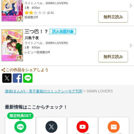
ライトノベル、30MIN LOVERS
1巻
400pt
(2.0)
無料立読み
投稿数2件
三つ巴！？
川島千夜
ライトノベル、30MIN LOVERS
1巻
400pt
レビュー投稿数0件
無料立読み
この作品をシェアしよう
漫画(まんが)・電子書籍のコミックシーモアTOP
30MIN LOVERS
最新情報はここからチェック！
限定特典GET