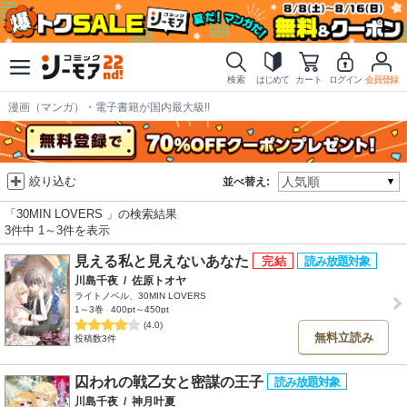
検索
はじめて
カート
ログイン
会員登録
漫画（マンガ）・電子書籍が国内最大級!!
絞り込む
並べ替え:
「30MIN LOVERS 」の検索結果
3件中 1～3件を表示
見える私と見えないあなた
川島千夜
/
佐原トオヤ
ライトノベル、30MIN LOVERS
1～3巻
400pt～450pt
(4.0)
無料立読み
投稿数3件
囚われの戦乙女と密謀の王子
川島千夜
/
神月叶夏