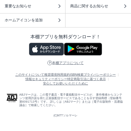
重要なお知らせ
商品に関するお知らせ
ホームアイコンを追加
本棚アプリを無料ダウンロード！
本棚アプリについて
このサイトについて
推奨環境
利用規約
ISBN検索
プライバシーポリシー
情報セキュリティーポリシー
特定商取引法に基づく表示
安心してお使いいただくために
ABJマークは、この電子書店・電子書籍配信サービスが、 著作権者からコンテ
ンツ使用許諾を得た正規版配信サービスであることを示す登録商標（登録番号
第6091713号）です。 詳しくは［ABJマーク］または［電子出版制作・流通協
議会］で検索してください。
(C)NTTソルマーレ