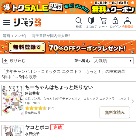
検索
はじめて
カート
ログイン
会員登録
漫画（マンガ）・電子書籍が国内最大級!!
絞り込む
並べ替え:
「少年チャンピオン・コミックス エクストラ もっと！」の検索結果
5件中 1～5件を表示
ちーちゃんはちょっと足りない
阿部共実
女性マンガ、もっと！/少年チャンピオン・コミックス エクストラ もっと！
1巻
700pt
(4.6)
無料立読み
投稿数47件
ヤコとポコ
水沢悦子