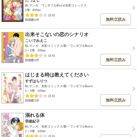
たつよし
BLマンガ、ワンダフルBoy's/光彩コミックス
1巻
455pt
(3.0)
無料立読み
投稿数1件
出来そこないの恋のシナリオ
こいでみえこ
BLマンガ、光彩コミックス/新・ワンダフルBoy's
1～2巻
100pt
(3.0)
無料立読み
投稿数1件
はじまる時は教えてください
すずはらりつ
BLマンガ、光彩コミックス/新・ワンダフルBoy's
1～3巻
100pt
(3.0)
無料立読み
投稿数1件
溺れる体
羽柴紀子
BLマンガ、光彩コミックス/新・ワンダフルBoy's
1～3巻
100pt
(3.0)