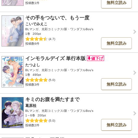
無料立読み
投稿数1件
その手をつないで、もう一度
こいでみえこ
BLマンガ、光彩コミックス/新・ワンダフルBoy's
1巻
200pt
(4.7)
無料立読み
投稿数6件
インモラルデイズ 単行本版
たつよし
BLマンガ、光彩コミックス/新・ワンダフルBoy's
1巻
490pt
(5.0)
無料立読み
投稿数3件
キミのお腹を満たすまで
葛原桂
BLマンガ、光彩コミックス/新・ワンダフルBoy's
1～6巻
200pt
(5.0)
無料立読み
投稿数2件