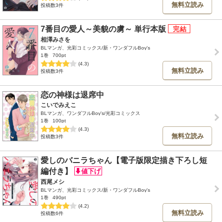
無料立読み
投稿数3件
7番目の愛人～美貌の虜～ 単行本版
相澤みさを
BLマンガ、光彩コミックス/新・ワンダフルBoy's
1巻
700pt
(4.3)
無料立読み
投稿数3件
恋の神様は退席中
こいでみえこ
BLマンガ、ワンダフルBoy's/光彩コミックス
1巻
100pt
(4.3)
無料立読み
投稿数3件
愛しのバニラちゃん【電子版限定描き下ろし短
編付き】
西尾メシ
BLマンガ、光彩コミックス/新・ワンダフルBoy's
1巻
490pt
(4.2)
無料立読み
投稿数6件