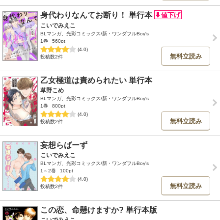
身代わりなんてお断り！ 単行本
こいでみえこ
BLマンガ、光彩コミックス/新・ワンダフルBoy's
1巻
560pt
(4.0)
無料立読み
投稿数2件
乙女極道は責められたい 単行本
草野こめ
BLマンガ、光彩コミックス/新・ワンダフルBoy's
1巻
800pt
(4.0)
無料立読み
投稿数2件
妄想らばーず
こいでみえこ
BLマンガ、光彩コミックス/新・ワンダフルBoy's
1～2巻
100pt
(4.0)
無料立読み
投稿数2件
この恋、命懸けますか? 単行本版
こいでみえこ