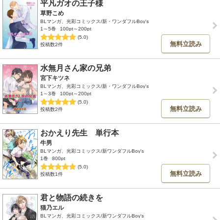
平凡ガオの王子様
草野こめ
BLマンガ、光彩コミックス/新・ワンダフルBoy's
1～5巻
100pt～200pt
(5.0)
無料立読み
投稿数2件
水無月さん家の兄弟
宮下キツネ
BLマンガ、光彩コミックス/新・ワンダフルBoy's
1～3巻
100pt～200pt
(5.0)
無料立読み
投稿数2件
おかえり先生 単行本
牛男
BLマンガ、光彩コミックス/新ワンダフルBoy's
1巻
800pt
(5.0)
無料立読み
投稿数1件
君と物語の続きを
猫乃エル
BLマンガ、光彩コミックス/新ワンダフルBoy's