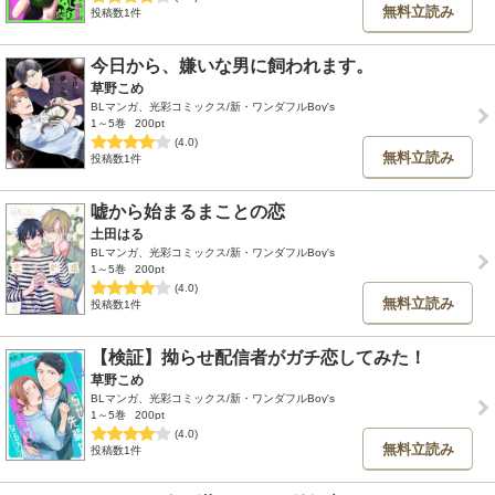
無料立読み
投稿数1件
今日から、嫌いな男に飼われます。
草野こめ
BLマンガ、光彩コミックス/新・ワンダフルBoy's
1～5巻
200pt
(4.0)
無料立読み
投稿数1件
嘘から始まるまことの恋
土田はる
BLマンガ、光彩コミックス/新・ワンダフルBoy's
1～5巻
200pt
(4.0)
無料立読み
投稿数1件
【検証】拗らせ配信者がガチ恋してみた！
草野こめ
BLマンガ、光彩コミックス/新・ワンダフルBoy's
1～5巻
200pt
(4.0)
無料立読み
投稿数1件