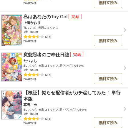
無料立読み
投稿数4件
私はあなたのToy Girl
上蓮かおり
TLマンガ、光彩コミックス
1巻
600pt
(3.7)
無料立読み
投稿数6件
変態忍者のご奉仕日誌
たつよし
BLマンガ、光彩コミックス/新ワンダフルBoy’s
1巻
650pt
(3.7)
無料立読み
投稿数3件
【検証】拗らせ配信者がガチ恋してみた！ 単行
本版
草野こめ
BLマンガ、光彩コミックス/新・ワンダフルBoy's
1巻
800pt
(3.5)
無料立読み
投稿数2件