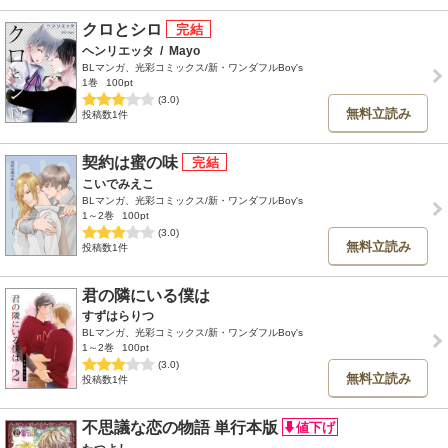
クロとシロ
ヘンリエッタ
/
Mayo
BLマンガ、光彩コミックス/新・ワンダフルBoy's
1巻
100pt
(3.0)
無料立読み
投稿数1件
契約は蜜の味
こいでみえこ
BLマンガ、光彩コミックス/新・ワンダフルBoy's
1～2巻
100pt
(3.0)
無料立読み
投稿数1件
君の隣にいる僕は
すずはらりつ
BLマンガ、光彩コミックス/新・ワンダフルBoy's
1～2巻
100pt
(3.0)
無料立読み
投稿数1件
不思議な恋の物語 単行本版