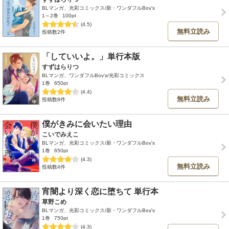
BLマンガ、光彩コミックス/新・ワンダフルBoy's
1～2巻
100pt
(4.5)
無料立読み
投稿数2件
「していいよ。」単行本版
すずはらりつ
BLマンガ、ワンダフルBoy's/光彩コミックス
1巻
650pt
(4.4)
無料立読み
投稿数8件
僕がきみに会いたい理由
こいでみえこ
BLマンガ、光彩コミックス/新・ワンダフルBoy's
1巻
650pt
(4.3)
無料立読み
投稿数4件
宵闇より深く恋に堕ちて 単行本
草野こめ
BLマンガ、光彩コミックス/新・ワンダフルBoy's
1巻
750pt
(4.3)