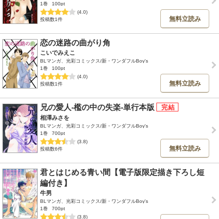
1巻
100pt
(4.0)
無料立読み
投稿数1件
恋の迷路の曲がり角
こいでみえこ
BLマンガ、光彩コミックス/新・ワンダフルBoy's
1巻
100pt
(4.0)
無料立読み
投稿数1件
兄の愛人-檻の中の失楽-単行本版
相澤みさを
BLマンガ、光彩コミックス/新・ワンダフルBoy's
1巻
700pt
(3.8)
無料立読み
投稿数6件
君とはじめる青い間【電子版限定描き下ろし短
編付き】
牛男
BLマンガ、光彩コミックス/新・ワンダフルBoy's
1巻
700pt
(3.8)