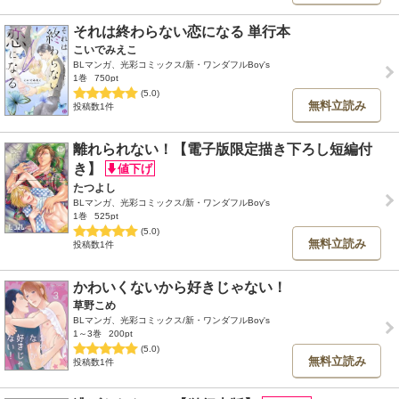
それは終わらない恋になる 単行本
こいでみえこ
BLマンガ、光彩コミックス/新・ワンダフルBoy's
1巻
750pt
(5.0)
無料立読み
投稿数1件
離れられない！【電子版限定描き下ろし短編付
き】
たつよし
BLマンガ、光彩コミックス/新・ワンダフルBoy's
1巻
525pt
(5.0)
無料立読み
投稿数1件
かわいくないから好きじゃない！
草野こめ
BLマンガ、光彩コミックス/新・ワンダフルBoy's
1～3巻
200pt
(5.0)
無料立読み
投稿数1件