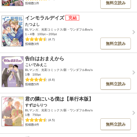
無料立読み
投稿数1件
インモラルデイズ
たつよし
BLマンガ、光彩コミックス/新・ワンダフルBoy's
1～4巻
100pt～200pt
(4.7)
無料立読み
投稿数3件
告白はおまえから
こいでみえこ
BLマンガ、光彩コミックス/新・ワンダフルBoy's
1巻
100pt
(4.6)
無料立読み
投稿数5件
君の隣にいる僕は【単行本版】
すずはらりつ
BLマンガ、光彩コミックス/新・ワンダフルBoy's
1巻
750pt
(4.5)
無料立読み
投稿数4件