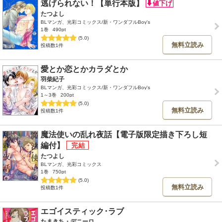
逃げられない！【単行本版】
たつよし
BLマンガ、光彩コミックス/新・ワンダフルBoy's
1巻
490pt
(5.0)
無料立読み
投稿数1件
愛とか恋とかカラダとか
羽柴紀子
BLマンガ、光彩コミックス/新・ワンダフルBoy's
1～3巻
200pt
(5.0)
無料立読み
投稿数1件
魔法使いの乱れ夜話【電子版限定描き下ろし短
編付】
たつよし
BLマンガ、光彩コミックス
1巻
750pt
(5.0)
無料立読み
投稿数1件
エゴイスティック･ラブ
たまきち・デニーロ