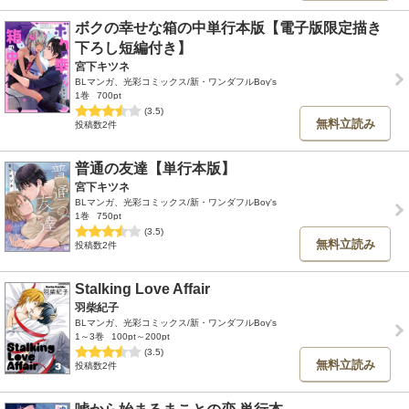
ボクの幸せな箱の中単行本版【電子版限定描き
下ろし短編付き】
宮下キツネ
BLマンガ、光彩コミックス/新・ワンダフルBoy's
1巻
700pt
(3.5)
無料立読み
投稿数2件
普通の友達【単行本版】
宮下キツネ
BLマンガ、光彩コミックス/新・ワンダフルBoy's
1巻
750pt
(3.5)
無料立読み
投稿数2件
Stalking Love Affair
羽柴紀子
BLマンガ、光彩コミックス/新・ワンダフルBoy's
1～3巻
100pt～200pt
(3.5)
無料立読み
投稿数2件