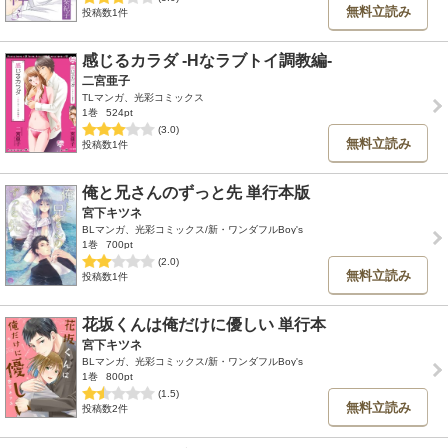
無料立読み
投稿数1件
感じるカラダ -Hなラブトイ調教編-
二宮亜子
TLマンガ、光彩コミックス
1巻
524pt
(3.0)
無料立読み
投稿数1件
俺と兄さんのずっと先 単行本版
宮下キツネ
BLマンガ、光彩コミックス/新・ワンダフルBoy's
1巻
700pt
(2.0)
無料立読み
投稿数1件
花坂くんは俺だけに優しい 単行本
宮下キツネ
BLマンガ、光彩コミックス/新・ワンダフルBoy's
1巻
800pt
(1.5)
無料立読み
投稿数2件