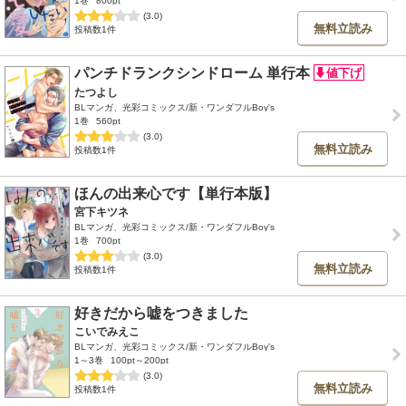
1巻
800pt
(3.0)
無料立読み
投稿数1件
パンチドランクシンドローム 単行本
たつよし
BLマンガ、光彩コミックス/新・ワンダフルBoy's
1巻
560pt
(3.0)
無料立読み
投稿数1件
ほんの出来心です【単行本版】
宮下キツネ
BLマンガ、光彩コミックス/新・ワンダフルBoy's
1巻
700pt
(3.0)
無料立読み
投稿数1件
好きだから嘘をつきました
こいでみえこ
BLマンガ、光彩コミックス/新・ワンダフルBoy's
1～3巻
100pt～200pt
(3.0)
無料立読み
投稿数1件