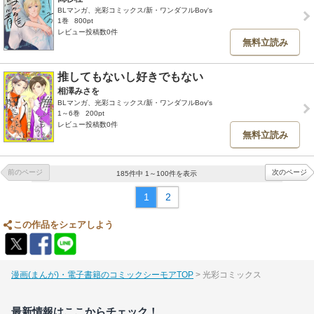
BLマンガ、光彩コミックス/新・ワンダフルBoy's
1巻
800pt
レビュー投稿数0件
無料立読み
推してもないし好きでもない
相澤みさを
BLマンガ、光彩コミックス/新・ワンダフルBoy's
1～6巻
200pt
レビュー投稿数0件
無料立読み
前のページ
次のページ
185件中 1～100件を表示
1
2
この作品をシェアしよう
漫画(まんが)・電子書籍のコミックシーモアTOP
光彩コミックス
最新情報はここからチェック！