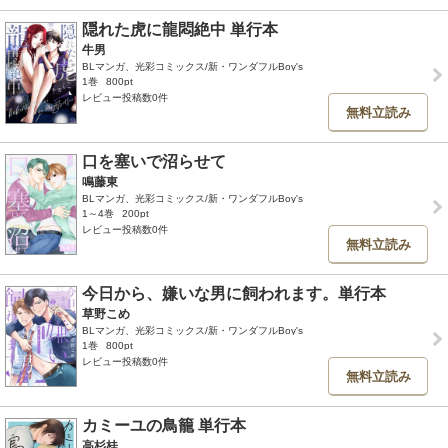
隠れた虎に龍悶絶中 単行本
牛男
BLマンガ、光彩コミックス/新・ワンダフルBoy's
1巻
800pt
レビュー投稿数0件
無料立読み
口を塞いで沼らせて
鳴藤東
BLマンガ、光彩コミックス/新・ワンダフルBoy's
1～4巻
200pt
レビュー投稿数0件
無料立読み
今日から、嫌いな男に飼われます。単行本
草野こめ
BLマンガ、光彩コミックス/新・ワンダフルBoy's
1巻
800pt
レビュー投稿数0件
無料立読み
カミーユの鳥籠 単行本
高杉桂