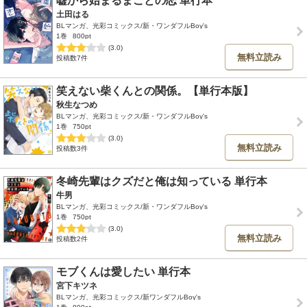
嘘から始まるまことの恋 単行本
土田はる
BLマンガ、光彩コミックス/新・ワンダフルBoy's
1巻
800pt
(3.0)
無料立読み
投稿数7件
笑えない柴くんとの関係。【単行本版】
秋生なつめ
BLマンガ、光彩コミックス/新・ワンダフルBoy's
1巻
750pt
(3.0)
無料立読み
投稿数3件
冬崎先輩はクズだと俺は知っている 単行本
牛男
BLマンガ、光彩コミックス/新・ワンダフルBoy's
1巻
750pt
(3.0)
無料立読み
投稿数2件
モブくんは愛したい 単行本
宮下キツネ
BLマンガ、光彩コミックス/新ワンダフルBoy's