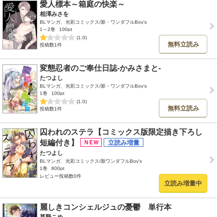
愛人標本～箱庭の快楽～
相澤みさを
BLマンガ、光彩コミックス/新・ワンダフルBoy's
1～2巻
100pt
(1.0)
無料立読み
投稿数1件
変態忍者のご奉仕日誌-かみさまと-
たつよし
BLマンガ、光彩コミックス/新・ワンダフルBoy's
1巻
100pt
(1.0)
無料立読み
投稿数1件
囚われのステラ【コミックス版限定描き下ろし
短編付き】
たつよし
BLマンガ、光彩コミックス/新ワンダフルBoy's
1巻
800pt
レビュー投稿数0件
立読み増量中
麗しきコンシェルジュの憂鬱 単行本
草野こめ