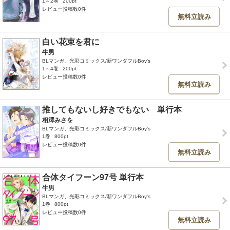
1～2巻
200pt
レビュー投稿数0件
無料立読み
白い花束を君に
牛男
BLマンガ、光彩コミックス/新ワンダフルBoy's
1～4巻
200pt
レビュー投稿数0件
無料立読み
推してもないし好きでもない 単行本
相澤みさを
BLマンガ、光彩コミックス/新ワンダフルBoy's
1巻
800pt
レビュー投稿数0件
無料立読み
合体タイフーン97号 単行本
牛男
BLマンガ、光彩コミックス/新ワンダフルBoy's
1巻
800pt
レビュー投稿数0件
無料立読み