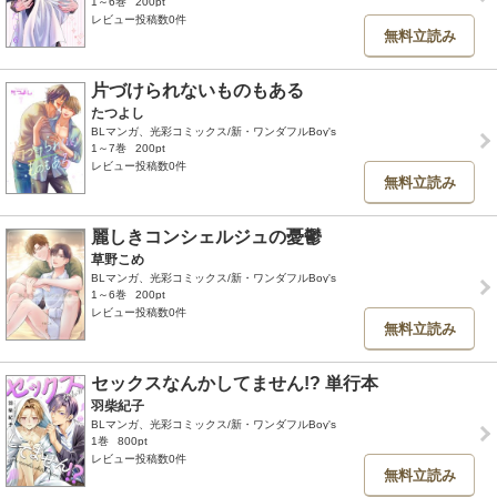
1～6巻
200pt
レビュー投稿数0件
無料立読み
片づけられないものもある
たつよし
BLマンガ、光彩コミックス/新・ワンダフルBoy's
1～7巻
200pt
レビュー投稿数0件
無料立読み
麗しきコンシェルジュの憂鬱
草野こめ
BLマンガ、光彩コミックス/新・ワンダフルBoy's
1～6巻
200pt
レビュー投稿数0件
無料立読み
セックスなんかしてません!? 単行本
羽柴紀子
BLマンガ、光彩コミックス/新・ワンダフルBoy's
1巻
800pt
レビュー投稿数0件
無料立読み