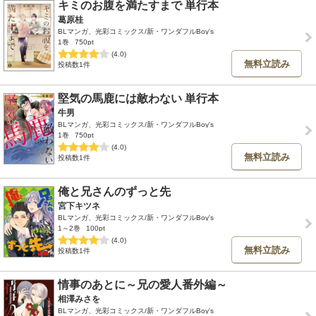
キミのお腹を満たすまで 単行本
葛原桂
BLマンガ、光彩コミックス/新・ワンダフルBoy's
1巻
750pt
(4.0)
無料立読み
投稿数1件
堅気の馬鹿には敵わない 単行本
牛男
BLマンガ、光彩コミックス/新・ワンダフルBoy's
1巻
750pt
(4.0)
無料立読み
投稿数1件
俺と兄さんのずっと先
宮下キツネ
BLマンガ、光彩コミックス/新・ワンダフルBoy's
1～2巻
100pt
(4.0)
無料立読み
投稿数1件
情事のあとに～兄の愛人番外編～
相澤みさを
BLマンガ、光彩コミックス/新・ワンダフルBoy's