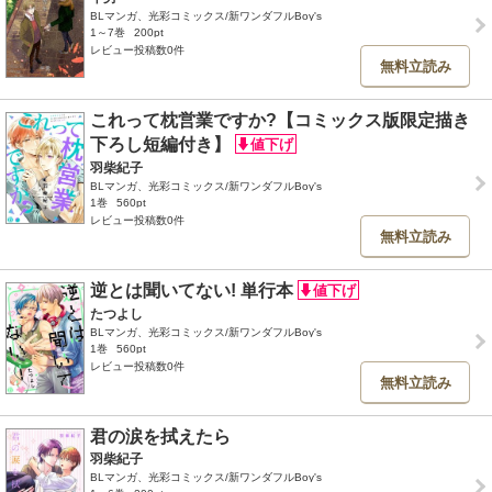
BLマンガ、光彩コミックス/新ワンダフルBoy's
1～7巻
200pt
レビュー投稿数0件
無料立読み
これって枕営業ですか?【コミックス版限定描き
下ろし短編付き】
羽柴紀子
BLマンガ、光彩コミックス/新ワンダフルBoy's
1巻
560pt
レビュー投稿数0件
無料立読み
逆とは聞いてない! 単行本
たつよし
BLマンガ、光彩コミックス/新ワンダフルBoy's
1巻
560pt
レビュー投稿数0件
無料立読み
君の涙を拭えたら
羽柴紀子
BLマンガ、光彩コミックス/新ワンダフルBoy's