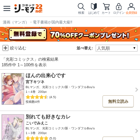
検索
はじめて
カート
ログイン
会員登録
漫画（マンガ）・電子書籍が国内最大級!!
絞り込む
並べ替え:
「光彩コミックス」の検索結果
185件中 1～100件を表示
ほんの出来心です
宮下キツネ
BLマンガ、光彩コミックス/新・ワンダフルBoy's
1～4巻
200pt
(4.5)
無料立読み
投稿数4件
別れても好きなカレ
こいでみえこ
BLマンガ、光彩コミックス/新・ワンダフルBoy's
1～3巻
200pt
(5.0)