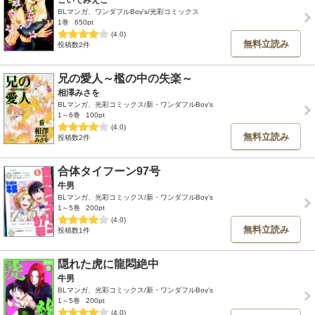
BLマンガ、ワンダフルBoy's/光彩コミックス
1巻
650pt
(4.0)
無料立読み
投稿数2件
兄の愛人～檻の中の失楽～
相澤みさを
BLマンガ、光彩コミックス/新・ワンダフルBoy's
1～6巻
100pt
(4.0)
無料立読み
投稿数2件
合体タイフーン97号
牛男
BLマンガ、光彩コミックス/新・ワンダフルBoy's
1～5巻
200pt
(4.0)
無料立読み
投稿数1件
隠れた虎に龍悶絶中
牛男
BLマンガ、光彩コミックス/新・ワンダフルBoy's
1～5巻
200pt
(4.0)