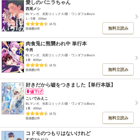
愛しのバニラちゃん
西尾メシ
BLマンガ、光彩コミックス/新・ワンダフルBoy's
1～5巻
200pt
(4.5)
無料立読み
投稿数4件
肉食兎に熊襲われ中 単行本
牛男
BLマンガ、光彩コミックス/新・ワンダフルBoy's
1巻
800pt
(4.5)
無料立読み
投稿数2件
好きだから嘘をつきました【単行本版】
こいでみえこ
BLマンガ、光彩コミックス/新・ワンダフルBoy's
1巻
490pt
(4.5)
無料立読み
投稿数2件
コドモのつもりはないけれど
すずはらりつ