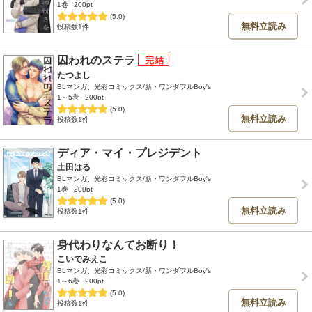
1巻
200pt
(5.0)
無料立読み
投稿数1件
囚われのステラ
たつよし
BLマンガ、光彩コミックス/新・ワンダフルBoy's
1～5巻
200pt
(5.0)
無料立読み
投稿数1件
ディア・マイ・プレジデント
土田はる
BLマンガ、光彩コミックス/新・ワンダフルBoy's
1巻
200pt
(5.0)
無料立読み
投稿数1件
身代わりなんてお断り！
こいでみえこ
BLマンガ、光彩コミックス/新・ワンダフルBoy's
1～6巻
200pt
(5.0)
無料立読み
投稿数1件