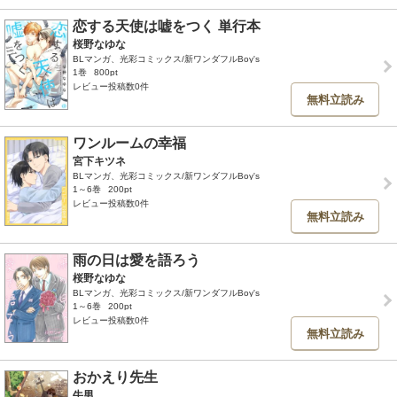
恋する天使は嘘をつく 単行本
桜野なゆな
BLマンガ、光彩コミックス/新ワンダフルBoy's
1巻
800pt
レビュー投稿数0件
無料立読み
ワンルームの幸福
宮下キツネ
BLマンガ、光彩コミックス/新ワンダフルBoy's
1～6巻
200pt
レビュー投稿数0件
無料立読み
雨の日は愛を語ろう
桜野なゆな
BLマンガ、光彩コミックス/新ワンダフルBoy's
1～6巻
200pt
レビュー投稿数0件
無料立読み
おかえり先生
牛男