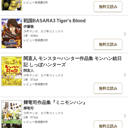
レビュー投稿数0件
無料立読み
戦国BASARA3 Tiger's Blood
伊藤龍
少年マンガ、カプ本コミックス
1巻
429pt
レビュー投稿数0件
無料立読み
関直人 モンスターハンター作品集 モンハン絵日
記 しっぽハンターズ
関直人
少年マンガ、カプ本コミックス
1巻
571pt
レビュー投稿数0件
無料立読み
輝竜司作品集『ミニモンハン』
輝竜司
少年マンガ、カプ本コミックス
1巻
571pt
レビュー投稿数0件
無料立読み