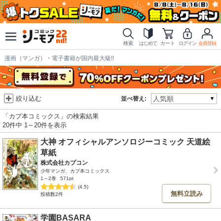
検索
はじめて
カート
ログイン
会員登録
漫画（マンガ）・電子書籍が国内最大級!!
絞り込む
並べ替え:
「カプ本コミックス」の検索結果
20件中 1～20件を表示
大神 オフィシャルアンソロジーコミック 天道絵
草紙
株式会社カプコン
少年マンガ、カプ本コミックス
1～2巻
571pt
(4.5)
無料立読み
投稿数2件
学園BASARA