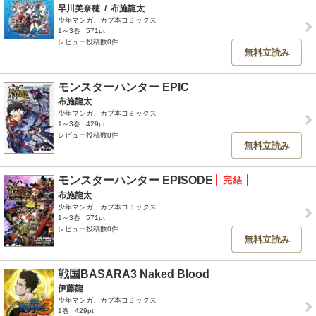
早川美奈穂
/
布施龍太
少年マンガ、カプ本コミックス
1～3巻
571pt
レビュー投稿数0件
無料立読み
モンスターハンター EPIC
布施龍太
少年マンガ、カプ本コミックス
1～3巻
429pt
レビュー投稿数0件
無料立読み
モンスターハンター EPISODE
布施龍太
少年マンガ、カプ本コミックス
1～3巻
571pt
レビュー投稿数0件
無料立読み
戦国BASARA3 Naked Blood
伊藤龍
少年マンガ、カプ本コミックス
1巻
429pt