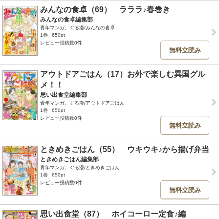
みんなの食卓（69） ラララ♪春巻き
みんなの食卓編集部
青年マンガ、ぐる漫/みんなの食卓
1巻
650pt
レビュー投稿数0件
無料立読み
アウトドアごはん（17）お外で楽しむ異国グル
メ！！
思い出食堂編集部
青年マンガ、ぐる漫/アウトドアごはん
1巻
650pt
レビュー投稿数0件
無料立読み
ときめきごはん（55） ウキウキ♪から揚げ弁当
ときめきごはん編集部
青年マンガ、ぐる漫/ときめきごはん
1巻
650pt
レビュー投稿数0件
無料立読み
思い出食堂（87） ホイコーロー定食♪編