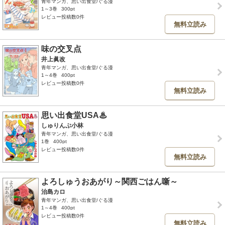
青年マンガ、思い出食堂/ぐる漫
1～3巻
300pt
レビュー投稿数0件
無料立読み
味の交叉点
井上眞改
青年マンガ、思い出食堂/ぐる漫
1～4巻
400pt
レビュー投稿数0件
無料立読み
思い出食堂USA♨
しゅりんぷ小林
青年マンガ、思い出食堂/ぐる漫
1巻
400pt
レビュー投稿数0件
無料立読み
よろしゅうおあがり～関西ごはん噺～
治島カロ
青年マンガ、思い出食堂/ぐる漫
1～4巻
400pt
レビュー投稿数0件
無料立読み