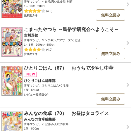
青年マンガ、ぐる漫/思い出食堂 別館
1～36巻
200pt
(4.0)
無料立読み
投稿数2件
こまったやつら ～民俗学研究会へようこそ～
吉川景都
青年マンガ、ヤングキングアワーズ/ぐる漫
1～3巻
690pt～880pt
(4.0)
無料立読み
投稿数1件
ひとりごはん（67） おうちで冷やし中華
ひとりごはん編集部
青年マンガ、ひとりごはん/ぐる漫
1巻
650pt
レビュー投稿数0件
無料立読み
みんなの食卓（70） お昼はタコライス
みんなの食卓編集部
青年マンガ、ぐる漫/みんなの食卓
1巻
650pt