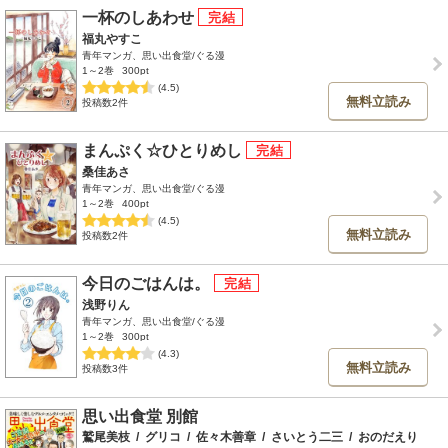
一杯のしあわせ
福丸やすこ
青年マンガ、思い出食堂/ぐる漫
1～2巻
300pt
(4.5)
無料立読み
投稿数2件
まんぷく☆ひとりめし
桑佳あさ
青年マンガ、思い出食堂/ぐる漫
1～2巻
400pt
(4.5)
無料立読み
投稿数2件
今日のごはんは。
浅野りん
青年マンガ、思い出食堂/ぐる漫
1～2巻
300pt
(4.3)
無料立読み
投稿数3件
思い出食堂 別館
鷲尾美枝
/
グリコ
/
佐々木善章
/
さいとう二三
/
おのだえり