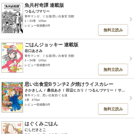
魚共村奇譚 連載版
つるんづマリー
青年マンガ、ぐる漫/思い出食堂 別館
1～33巻
100pt
レビュー投稿数0件
無料立読み
ごはんジョッキー 連載版
谷口あさみ
青年マンガ、ぐる漫/思い出食堂 別館
1～34巻
100pt
レビュー投稿数0件
無料立読み
思い出食堂Bランチ2 夕焼けライスカレー
さかきしん
/
桑佳あさ
/
田辺ヒカリ
/
つるんづマリー
/
サード大沼
青年マンガ、思い出食堂/ぐる漫
1巻
476pt
レビュー投稿数0件
無料立読み
はぐくみごはん
にしださとこ