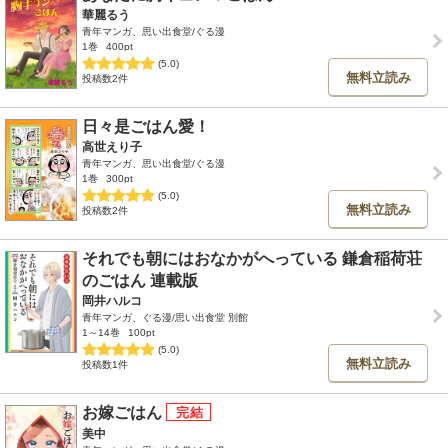
華麗るう
青年マンガ、思い出食堂/ぐる漫
1巻
400pt
(5.0)
無料立読み
投稿数2件
日々是ごはん愛！
高世えり子
青年マンガ、思い出食堂/ぐる漫
1巻
300pt
(5.0)
無料立読み
投稿数2件
それでも朝にはおなかがへっている 鎌倉稲荷荘
のごはん 連載版
岡井ハルコ
青年マンガ、ぐる漫/思い出食堂 別館
1～14巻
100pt
(5.0)
無料立読み
投稿数1件
お嫁ごはん
美中