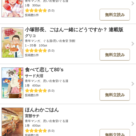
青年マンガ、思い出食堂/ぐる漫
1巻
300pt
(5.0)
無料立読み
投稿数1件
小塚部長、ごはん一緒にどうですか？ 連載版
グリコ
青年マンガ、ぐる漫/思い出食堂 別館
1～35巻
100pt
(5.0)
無料立読み
投稿数1件
食べて恋して80’s
サード大沼
青年マンガ、思い出食堂/ぐる漫
1巻
400pt
(5.0)
無料立読み
投稿数1件
ほんわかごはん
宮部サチ
青年マンガ、思い出食堂/ぐる漫
1巻
400pt
(5.0)
無料立読み
投稿数1件