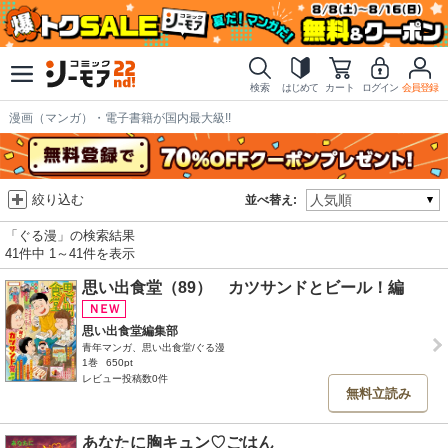
検索
はじめて
カート
ログイン
会員登録
漫画（マンガ）・電子書籍が国内最大級!!
絞り込む
並べ替え:
「ぐる漫」の検索結果
41件中 1～41件を表示
思い出食堂（89） カツサンドとビール！編
思い出食堂編集部
青年マンガ、思い出食堂/ぐる漫
1巻
650pt
レビュー投稿数0件
無料立読み
あなたに胸キュン♡ごはん