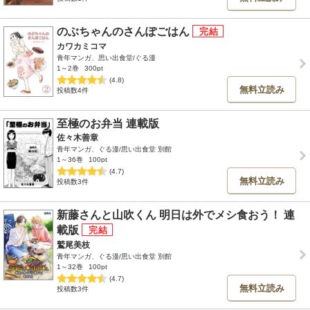
のぶちゃんのさんぽごはん
カワカミコマ
青年マンガ、思い出食堂/ぐる漫
1～2巻
300pt
(4.8)
無料立読み
投稿数4件
至極のお弁当 連載版
佐々木善章
青年マンガ、ぐる漫/思い出食堂 別館
1～36巻
100pt
(4.7)
無料立読み
投稿数3件
新藤さんと山吹くん 明日は外でメシ食おう！ 連
載版
鷲尾美枝
青年マンガ、ぐる漫/思い出食堂 別館
1～32巻
100pt
(4.7)
無料立読み
投稿数3件