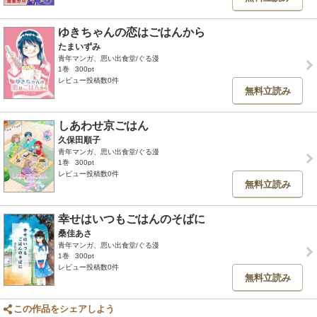
ゆきちゃんの恋はごはんから
たまいずみ
青年マンガ、思い出食堂/ぐる漫
1巻
300pt
レビュー投稿数0件
無料立読み
しあわせ京ごはん
久保田順子
青年マンガ、思い出食堂/ぐる漫
1巻
300pt
レビュー投稿数0件
無料立読み
幸せはいつもごはんのそばに
桑佳あさ
青年マンガ、思い出食堂/ぐる漫
1巻
300pt
レビュー投稿数0件
無料立読み
この作品をシェアしよう