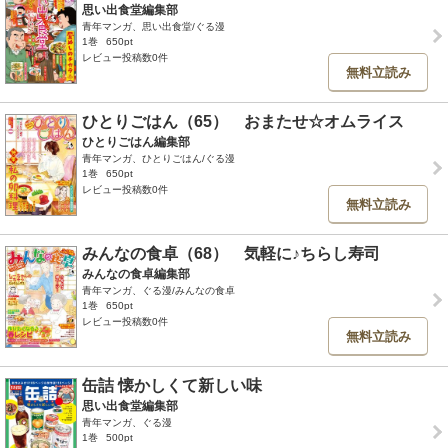
思い出食堂編集部
青年マンガ、思い出食堂/ぐる漫
1巻
650pt
レビュー投稿数0件
無料立読み
ひとりごはん（65） おまたせ☆オムライス
ひとりごはん編集部
青年マンガ、ひとりごはん/ぐる漫
1巻
650pt
レビュー投稿数0件
無料立読み
みんなの食卓（68） 気軽に♪ちらし寿司
みんなの食卓編集部
青年マンガ、ぐる漫/みんなの食卓
1巻
650pt
レビュー投稿数0件
無料立読み
缶詰 懐かしくて新しい味
思い出食堂編集部
青年マンガ、ぐる漫
1巻
500pt