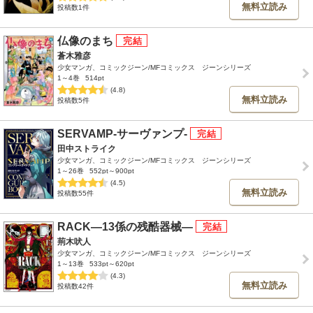
無料立読み
投稿数1件
仏像のまち
蒼木雅彦
少女マンガ、コミックジーン/MFコミックス ジーンシリーズ
1～4巻
514pt
(4.8)
無料立読み
投稿数5件
SERVAMP-サーヴァンプ-
田中ストライク
少女マンガ、コミックジーン/MFコミックス ジーンシリーズ
1～26巻
552pt～900pt
(4.5)
無料立読み
投稿数55件
RACK―13係の残酷器械―
荊木吠人
少女マンガ、コミックジーン/MFコミックス ジーンシリーズ
1～13巻
533pt～620pt
(4.3)
無料立読み
投稿数42件