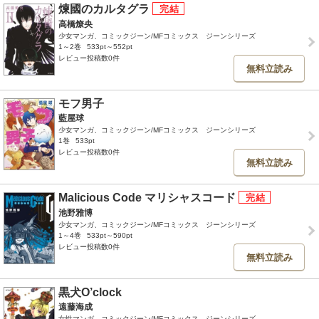
煉國のカルタグラ
高橋燎央
少女マンガ、コミックジーン/MFコミックス ジーンシリーズ
1～2巻
533pt～552pt
レビュー投稿数0件
無料立読み
モフ男子
藍屋球
少女マンガ、コミックジーン/MFコミックス ジーンシリーズ
1巻
533pt
レビュー投稿数0件
無料立読み
Malicious Code マリシャスコード
池野雅博
少女マンガ、コミックジーン/MFコミックス ジーンシリーズ
1～4巻
533pt～590pt
レビュー投稿数0件
無料立読み
黒犬O’clock
遠藤海成
女性マンガ、コミックジーン/MFコミックス ジーンシリーズ