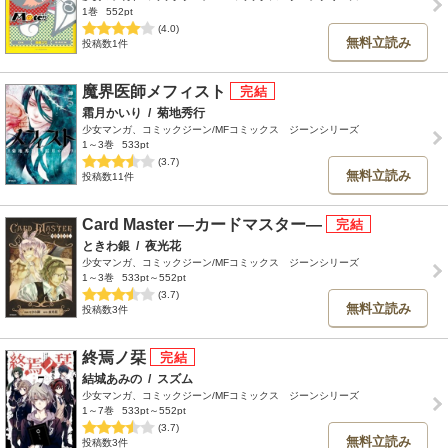
1巻
552pt
(4.0)
無料立読み
投稿数1件
魔界医師メフィスト
霜月かいり
/
菊地秀行
少女マンガ、コミックジーン/MFコミックス ジーンシリーズ
1～3巻
533pt
(3.7)
無料立読み
投稿数11件
Card Master ―カードマスター―
ときわ銀
/
夜光花
少女マンガ、コミックジーン/MFコミックス ジーンシリーズ
1～3巻
533pt～552pt
(3.7)
無料立読み
投稿数3件
終焉ノ栞
結城あみの
/
スズム
少女マンガ、コミックジーン/MFコミックス ジーンシリーズ
1～7巻
533pt～552pt
(3.7)
無料立読み
投稿数3件