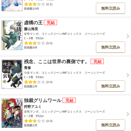
(3.2)
無料立読み
投稿数10件
虚構の王
藤山海里
女性マンガ、コミックジーン/MFコミックス ジーンシリーズ
1～3巻
552pt
(3.0)
無料立読み
投稿数4件
残念、ここは世界の裏側です。
青春
少女マンガ、コミックジーン/MFコミックス ジーンシリーズ
1～3巻
533pt
(3.0)
無料立読み
投稿数1件
独裁グリムワール
狩野アユミ
女性マンガ、コミックジーン/MFコミックス ジーンシリーズ
1～3巻
552pt
(3.0)
無料立読み
投稿数1件