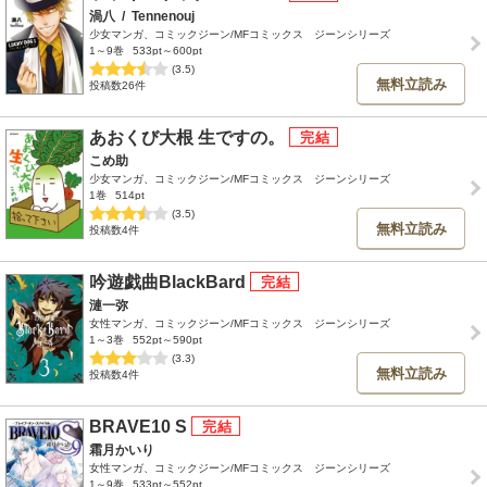
渦八
/
Tennenouj
少女マンガ、コミックジーン/MFコミックス ジーンシリーズ
1～9巻
533pt～600pt
(3.5)
無料立読み
投稿数26件
あおくび大根 生ですの。
こめ助
少女マンガ、コミックジーン/MFコミックス ジーンシリーズ
1巻
514pt
(3.5)
無料立読み
投稿数4件
吟遊戯曲BlackBard
漣一弥
女性マンガ、コミックジーン/MFコミックス ジーンシリーズ
1～3巻
552pt～590pt
(3.3)
無料立読み
投稿数4件
BRAVE10 S
霜月かいり
女性マンガ、コミックジーン/MFコミックス ジーンシリーズ
1～9巻
533pt～552pt