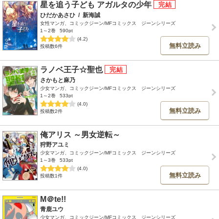
星を追う子ども アガルタの少年
ひだかあさひ
/
新海誠
女性マンガ、コミックジーン/MFコミックス ジーンシリーズ
1～2巻
590pt
(4.2)
無料立読み
投稿数6件
ラノベ王子☆聖也
さかもと麻乃
少女マンガ、コミックジーン/MFコミックス ジーンシリーズ
1～2巻
533pt
(4.0)
無料立読み
投稿数2件
俺アリス ～男女逆転～
狩野アユミ
少女マンガ、コミックジーン/MFコミックス ジーンシリーズ
1～3巻
533pt
(4.0)
無料立読み
投稿数1件
M＠te!!
青鹿ユウ
少女マンガ、コミックジーン/MFコミックス ジーンシリーズ