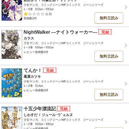
少女マンガ、コミックジーン/MFコミックス ジーンシリーズ
1～5巻
533pt～552pt
(1.0)
無料立読み
投稿数2件
NightWalker ―ナイトウォーカー―
カラス
少女マンガ、コミックジーン/MFコミックス ジーンシリーズ
1～3巻
533pt～552pt
レビュー投稿数0件
無料立読み
てんか！
葛屋カツキ
少女マンガ、コミックジーン/MFコミックス ジーンシリーズ
1～2巻
514pt
レビュー投稿数0件
無料立読み
十五少年漂流記
しわすだ
/
ジュール･ウﾞェルヌ
少女マンガ、コミックジーン/MFコミックス ジーンシリーズ
1～2巻
533pt～590pt
レビュー投稿数0件