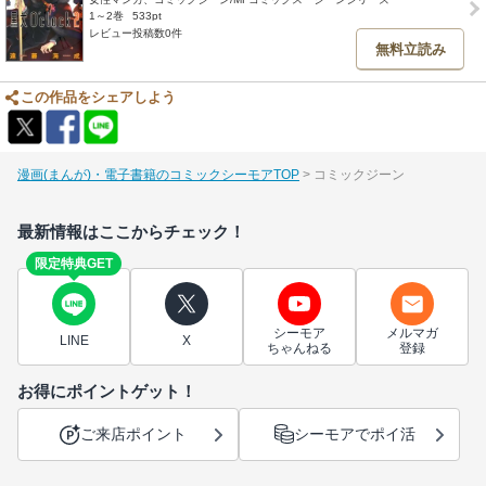
1～2巻
533pt
レビュー投稿数0件
無料立読み
この作品をシェアしよう
漫画(まんが)・電子書籍のコミックシーモアTOP
コミックジーン
最新情報はここからチェック！
限定特典GET
シーモア
メルマガ
LINE
X
ちゃんねる
登録
お得にポイントゲット！
ご来店ポイント
シーモアでポイ活