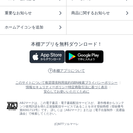
重要なお知らせ
商品に関するお知らせ
ホームアイコンを追加
本棚アプリを無料ダウンロード！
本棚アプリについて
このサイトについて
推奨環境
利用規約
ISBN検索
プライバシーポリシー
情報セキュリティーポリシー
特定商取引法に基づく表示
安心してお使いいただくために
ABJマークは、この電子書店・電子書籍配信サービスが、 著作権者からコンテ
ンツ使用許諾を得た正規版配信サービスであることを示す登録商標（登録番号
第6091713号）です。 詳しくは［ABJマーク］または［電子出版制作・流通協
議会］で検索してください。
(C)NTTソルマーレ