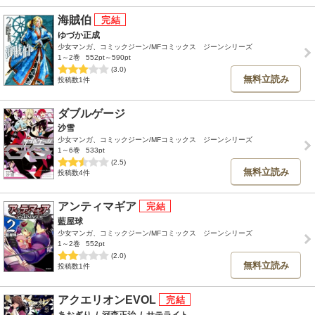
海賊伯
ゆづか正成
少女マンガ、コミックジーン/MFコミックス ジーンシリーズ
1～2巻
552pt～590pt
(3.0)
無料立読み
投稿数1件
ダブルゲージ
沙雪
少女マンガ、コミックジーン/MFコミックス ジーンシリーズ
1～6巻
533pt
(2.5)
無料立読み
投稿数4件
アンティマギア
藍屋球
少女マンガ、コミックジーン/MFコミックス ジーンシリーズ
1～2巻
552pt
(2.0)
無料立読み
投稿数1件
アクエリオンEVOL
あおぎり
/
河森正治
/
サテライト