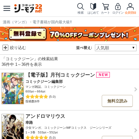
検索
はじめて
カート
ログイン
会員登録
漫画（マンガ）・電子書籍が国内最大級!!
絞り込む
並べ替え:
「コミックジーン」の検索結果
36件中 1～36件を表示
【電子版】月刊コミックジーン
コミックジーン編集部
マンガ雑誌、コミックジーン
600pt～664pt
(5.0)
無料立読み
投稿数8件
アンドロマリウス
幸路
少女マンガ、コミックジーン/MFコミックス ジーンシリーズ
1～3巻
533pt～552pt
(5.0)