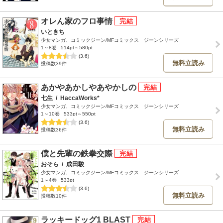
オレん家のフロ事情
いときち
少女マンガ、コミックジーン/MFコミックス ジーンシリーズ
1～8巻
514pt～580pt
(3.6)
無料立読み
投稿数39件
あかやあかしやあやかしの
七生
/
HaccaWorks*
少女マンガ、コミックジーン/MFコミックス ジーンシリーズ
1～10巻
533pt～550pt
(3.6)
無料立読み
投稿数36件
僕と先輩の鉄拳交際
おそら
/
成田駿
少女マンガ、コミックジーン/MFコミックス ジーンシリーズ
1～4巻
533pt
(3.6)
無料立読み
投稿数10件
ラッキードッグ1 BLAST