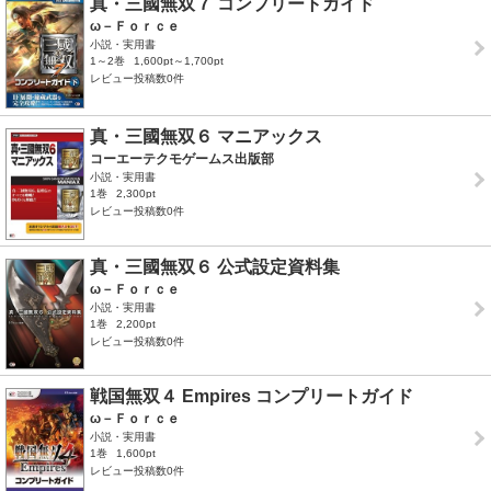
真・三國無双７ コンプリートガイド
ω－Ｆｏｒｃｅ
小説・実用書
1～2巻
1,600pt～1,700pt
レビュー投稿数0件
真・三國無双６ マニアックス
コーエーテクモゲームス出版部
小説・実用書
1巻
2,300pt
レビュー投稿数0件
真・三國無双６ 公式設定資料集
ω－Ｆｏｒｃｅ
小説・実用書
1巻
2,200pt
レビュー投稿数0件
戦国無双４ Empires コンプリートガイド
ω－Ｆｏｒｃｅ
小説・実用書
1巻
1,600pt
レビュー投稿数0件