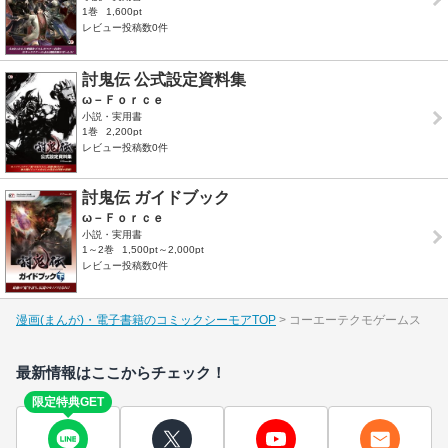
1巻
1,600pt
レビュー投稿数0件
討鬼伝 公式設定資料集
ω－Ｆｏｒｃｅ
小説・実用書
1巻
2,200pt
レビュー投稿数0件
討鬼伝 ガイドブック
ω－Ｆｏｒｃｅ
小説・実用書
1～2巻
1,500pt～2,000pt
レビュー投稿数0件
漫画(まんが)・電子書籍のコミックシーモアTOP
コーエーテクモゲームス
最新情報はここからチェック！
限定特典GET