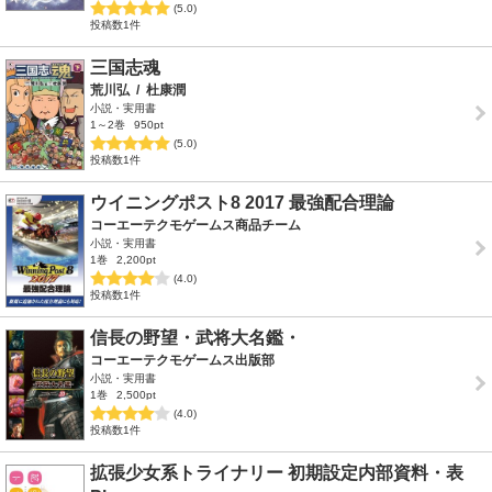
(5.0)
投稿数1件
三国志魂
荒川弘
/
杜康潤
小説・実用書
1～2巻
950pt
(5.0)
投稿数1件
ウイニングポスト8 2017 最強配合理論
コーエーテクモゲームス商品チーム
小説・実用書
1巻
2,200pt
(4.0)
投稿数1件
信長の野望・武将大名鑑・
コーエーテクモゲームス出版部
小説・実用書
1巻
2,500pt
(4.0)
投稿数1件
拡張少女系トライナリー 初期設定内部資料・表