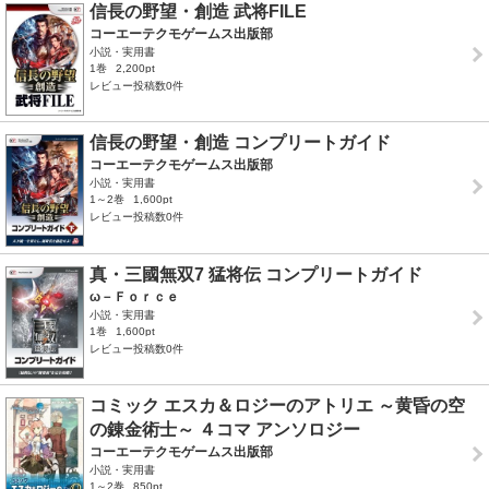
信長の野望・創造 武将FILE
コーエーテクモゲームス出版部
小説・実用書
1巻
2,200pt
レビュー投稿数0件
信長の野望・創造 コンプリートガイド
コーエーテクモゲームス出版部
小説・実用書
1～2巻
1,600pt
レビュー投稿数0件
真・三國無双7 猛将伝 コンプリートガイド
ω－Ｆｏｒｃｅ
小説・実用書
1巻
1,600pt
レビュー投稿数0件
コミック エスカ＆ロジーのアトリエ ～黄昏の空
の錬金術士～ ４コマ アンソロジー
コーエーテクモゲームス出版部
小説・実用書
1～2巻
850pt