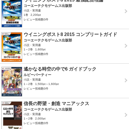
コーエーテクモゲームス出版部
小説・実用書
1巻
2,200pt
レビュー投稿数0件
ウイニングポスト8 2015 コンプリートガイド
コーエーテクモゲームス出版部
小説・実用書
1～2巻
1,600pt
レビュー投稿数0件
遙かなる時空の中で6 ガイドブック
ルビーパーティー
小説・実用書
1～2巻
1,500pt～1,600pt
レビュー投稿数0件
信長の野望・創造 マニアックス
コーエーテクモゲームス出版部
小説・実用書
1～2巻
2,000pt
レビュー投稿数0件