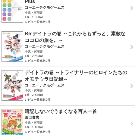
Plus
コーエーテクモゲームス
小説・実用書
1巻
1,000pt
レビュー投稿数0件
Re:デイトラの巻 ～これからもずっと、素敵な
ココロの旅を。～
コーエーテクモゲームス
小説・実用書
1巻
2,593pt
レビュー投稿数0件
デイトラの巻 ～トライナリーのヒロインたちの
オモテウラ日記録～
コーエーテクモゲームス
小説・実用書
1巻
2,685pt
レビュー投稿数0件
暗記しないでうまくなる百人一首
田口貴志
小説・実用書
1巻
1,400pt
レビュー投稿数0件