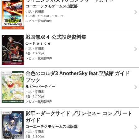
コーエーテクモゲームス出版部
小説・実用書
1～2巻
1,600pt～1,800pt
レビュー投稿数0件
戦国無双４ 公式設定資料集
ω－Ｆｏｒｃｅ
小説・実用書
1巻
2,200pt
レビュー投稿数0件
金色のコルダ3 AnotherSky feat.至誠館 ガイド
ブック
ルビーパーティー
小説・実用書
1巻
1,450pt
レビュー投稿数0件
影牢～ダークサイド プリンセス～ コンプリート
ガイド
コーエーテクモゲームス出版部
小説・実用書
1巻
1,700pt