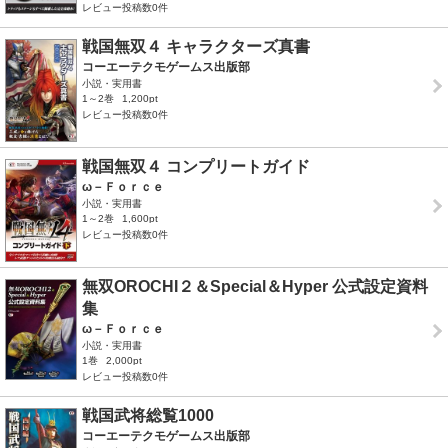
レビュー投稿数0件
戦国無双４ キャラクターズ真書
コーエーテクモゲームス出版部
小説・実用書
1～2巻
1,200pt
レビュー投稿数0件
戦国無双４ コンプリートガイド
ω－Ｆｏｒｃｅ
小説・実用書
1～2巻
1,600pt
レビュー投稿数0件
無双OROCHI２＆Special＆Hyper 公式設定資料
集
ω－Ｆｏｒｃｅ
小説・実用書
1巻
2,000pt
レビュー投稿数0件
戦国武将総覧1000
コーエーテクモゲームス出版部