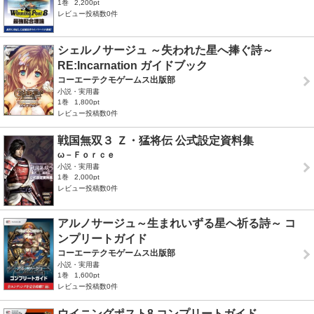
1巻
2,200pt
レビュー投稿数0件
シェルノサージュ ～失われた星へ捧ぐ詩～
RE:Incarnation ガイドブック
コーエーテクモゲームス出版部
小説・実用書
1巻
1,800pt
レビュー投稿数0件
戦国無双３ Ｚ・猛将伝 公式設定資料集
ω－Ｆｏｒｃｅ
小説・実用書
1巻
2,000pt
レビュー投稿数0件
アルノサージュ～生まれいずる星へ祈る詩～ コ
ンプリートガイド
コーエーテクモゲームス出版部
小説・実用書
1巻
1,600pt
レビュー投稿数0件
ウイニングポスト8 コンプリートガイド