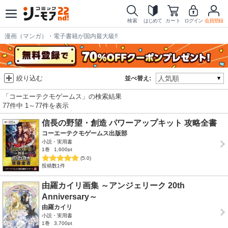
検索
はじめて
カート
ログイン
会員登録
漫画（マンガ）・電子書籍が国内最大級!!
絞り込む
並べ替え:
「コーエーテクモゲームス」の検索結果
77件中 1～77件を表示
信長の野望・創造 パワーアップキット 攻略全書
コーエーテクモゲームス出版部
小説・実用書
1巻
1,600pt
(5.0)
投稿数1件
由羅カイリ画集 ～アンジェリーク 20th
Anniversary～
由羅カイリ
小説・実用書
1巻
3,700pt