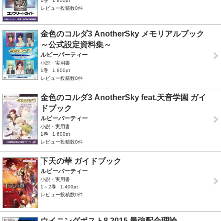
1巻
1,800pt
レビュー投稿数0件
金色のコルダ3 AnotherSky メモリアルブック
～公式設定資料集～
ルビーパーティー
小説・実用書
1巻
1,800pt
レビュー投稿数0件
金色のコルダ3 AnotherSky feat.天音学園 ガイ
ドブック
ルビーパーティー
小説・実用書
1巻
1,600pt
レビュー投稿数0件
下天の華 ガイドブック
ルビーパーティー
小説・実用書
1～2巻
1,400pt
レビュー投稿数0件
ウイニングポスト8 2015 最強配合理論