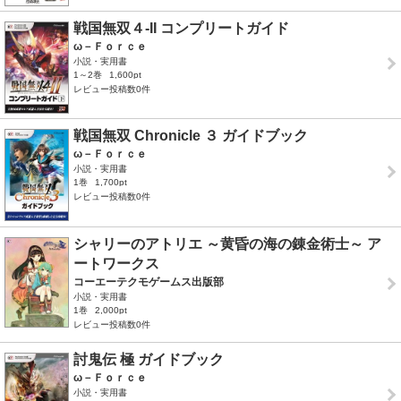
戦国無双４-II コンプリートガイド
ω－Ｆｏｒｃｅ
小説・実用書
1～2巻
1,600pt
レビュー投稿数0件
戦国無双 Chronicle ３ ガイドブック
ω－Ｆｏｒｃｅ
小説・実用書
1巻
1,700pt
レビュー投稿数0件
シャリーのアトリエ ～黄昏の海の錬金術士～ ア
ートワークス
コーエーテクモゲームス出版部
小説・実用書
1巻
2,000pt
レビュー投稿数0件
討鬼伝 極 ガイドブック
ω－Ｆｏｒｃｅ
小説・実用書