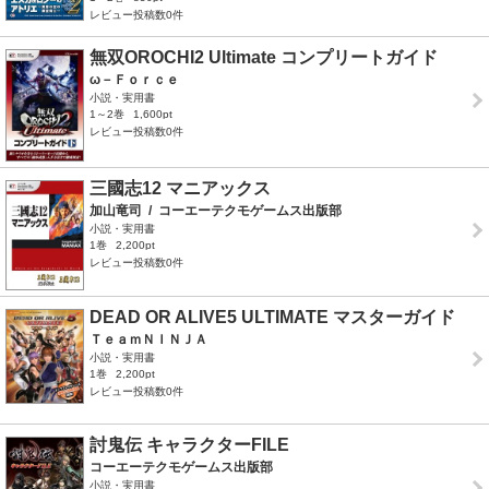
レビュー投稿数0件
無双OROCHI2 Ultimate コンプリートガイド
ω－Ｆｏｒｃｅ
小説・実用書
1～2巻
1,600pt
レビュー投稿数0件
三國志12 マニアックス
加山竜司
/
コーエーテクモゲームス出版部
小説・実用書
1巻
2,200pt
レビュー投稿数0件
DEAD OR ALIVE5 ULTIMATE マスターガイド
ＴｅａｍＮＩＮＪＡ
小説・実用書
1巻
2,200pt
レビュー投稿数0件
討鬼伝 キャラクターFILE
コーエーテクモゲームス出版部
小説・実用書