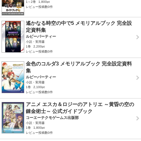
1～2巻
1,800pt
レビュー投稿数0件
遙かなる時空の中で5 メモリアルブック 完全設
定資料集
ルビーパーティー
小説・実用書
1巻
2,200pt
レビュー投稿数0件
金色のコルダ3 メモリアルブック 完全設定資料
集
ルビーパーティー
小説・実用書
1巻
2,100pt
レビュー投稿数0件
アニメ エスカ＆ロジーのアトリエ ～黄昏の空の
錬金術士～ 公式ガイドブック
コーエーテクモゲームス出版部
小説・実用書
1巻
1,800pt
レビュー投稿数0件