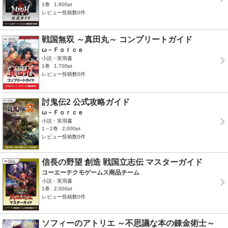
1巻
1,600pt
レビュー投稿数0件
戦国無双 ～真田丸～ コンプリートガイド
ω－Ｆｏｒｃｅ
小説・実用書
1巻
1,700pt
レビュー投稿数0件
討鬼伝2 公式攻略ガイド
ω－Ｆｏｒｃｅ
小説・実用書
1～2巻
2,000pt
レビュー投稿数0件
信長の野望 創造 戦国立志伝 マスターガイド
コーエーテクモゲームス商品チーム
小説・実用書
1巻
2,000pt
レビュー投稿数0件
ソフィーのアトリエ ～不思議な本の錬金術士～