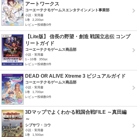
アートワークス
コーエーテクモゲームスエンタテインメント事業部
小説・実用書
1巻
2,200pt
レビュー投稿数0件
【Lite版】 信長の野望・創造 戦国立志伝 コンプ
リートガイド
コーエーテクモゲームス商品部
小説・実用書
1～10巻
350pt
レビュー投稿数0件
DEAD OR ALIVE Xtreme 3 ビジュアルガイド
コーエーテクモゲームス商品部
小説・実用書
1巻
1,700pt
レビュー投稿数0件
3Dマップでよくわかる戦国合戦FILE ～真田編
～
シブサワ・コウ
小説・実用書
1巻
1,500pt