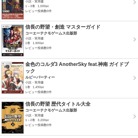
小説・実用書
1～3巻
1,000pt
レビュー投稿数0件
信長の野望・創造 マスターガイド
コーエーテクモゲームス出版部
小説・実用書
1巻
1,600pt
レビュー投稿数0件
金色のコルダ3 AnotherSky feat.神南 ガイドブ
ック
ルビーパーティー
小説・実用書
1巻
1,450pt
レビュー投稿数0件
信長の野望 歴代タイトル大全
コーエーテクモゲームス出版部
小説・実用書
1～2巻
3,200pt
レビュー投稿数0件