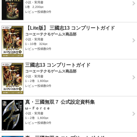
小説・実用書
1巻
2,200pt
レビュー投稿数0件
【Lite版】 三國志13 コンプリートガイド
コーエーテクモゲームス商品部
小説・実用書
1～10巻
324pt
レビュー投稿数0件
三國志13 コンプリートガイド
コーエーテクモゲームス商品部
小説・実用書
1～2巻
1,600pt
レビュー投稿数0件
真・三國無双７ 公式設定資料集
ω－Ｆｏｒｃｅ
小説・実用書
1～2巻
1,600pt
レビュー投稿数0件