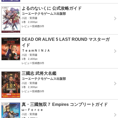
よるのないくに 公式攻略ガイド
コーエーテクモゲームス出版部
小説・実用書
1巻
2,000pt
レビュー投稿数0件
DEAD OR ALIVE 5 LAST ROUND マスターガ
イド
ＴｅａｍＮＩＮＪＡ
小説・実用書
1巻
2,400pt
レビュー投稿数0件
三國志 武将大名鑑
コーエーテクモゲームス出版部
小説・実用書
1巻
2,300pt
レビュー投稿数0件
真・三國無双７ Empires コンプリートガイド
ω－Ｆｏｒｃｅ
小説・実用書