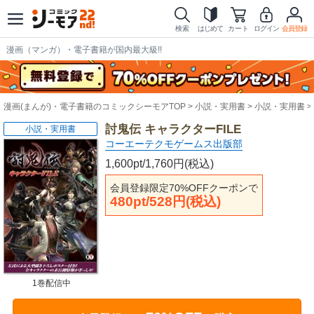
検索
はじめて
カート
ログイン
会員登録
漫画（マンガ）・電子書籍が国内最大級!!
漫画(まんが)・電子書籍のコミックシーモアTOP
小説・実用書
小説・実用書
討鬼伝 キャラクターFILE
小説・実用書
コーエーテクモゲームス出版部
1,600pt/1,760円(税込)
会員登録限定70%OFFクーポンで
480pt/528円(税込)
1巻配信中