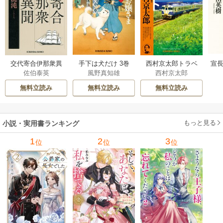
交代寄合伊那衆異
手下は犬だけ 3巻
西村京太郎トラベ
宣長
佐伯泰英
風野真知雄
西村京太郎
聞 15巻
ルミステリー・セ
レクション 2巻
無料立読み
無料立読み
無料立読み
もっと見る
小説・実用書ランキング
1
2
3
位
位
位