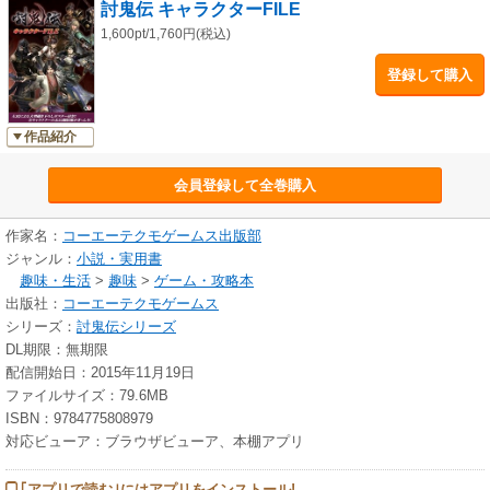
討鬼伝 キャラクターFILE
1,600pt/1,760円(税込)
登録して購入
作品紹介
会員登録して全巻購入
作家名：
コーエーテクモゲームス出版部
ジャンル：
小説・実用書
趣味・生活
>
趣味
>
ゲーム・攻略本
出版社：
コーエーテクモゲームス
シリーズ：
討鬼伝シリーズ
DL期限：無期限
配信開始日：2015年11月19日
ファイルサイズ：79.6MB
ISBN：9784775808979
対応ビューア：ブラウザビューア、本棚アプリ
｢アプリで読む｣にはアプリをインストール!