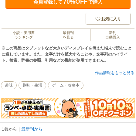
70%OFF
会員登録して
で購入
お気に入り
小説・実用書
最新刊
新刊
ランキング
を見る
自動購入
※この商品はタブレットなど大きいディスプレイを備えた端末で読むこと
に適しています。また、文字だけを拡大することや、文字列のハイライ
ト、検索、辞書の参照、引用などの機能が使用できません。
知られざる裏設定も満載！ モノノフ、主人公、ウタカタの里の住人たち
作品情報をもっと見る
のプロフィールを一挙公開!! またミタマたちの歴史上の活躍を紹介する。
「古」から「乱」までの、すべての時代の時代背景も詳細に解説!!
趣味
趣味・生活
ゲーム・攻略本
1巻から
｜
最新刊から