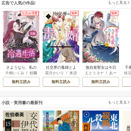
もっと見る
広告で人気の作品!
立読み増量
無料
無料
さようなら、私の
社交界の毒婦とよ
無自覚聖女は今日
千
片桐いくみ
/
頼爾
霜月かいり
/
来須
えとうヨナ
/
あー
枝
冷遇生活 ～パーテ
ばれる私～素敵な
も無意識に力を垂
国
みかん
もんど
/
あんべよ
AK
ィーで声をかけて
辺境伯令息に腕を
れ流す ～公爵家
皇
無料立読み
無料立読み
無料立読み
しろう
きたのがヤバい男
折られたので、責
の落ちこぼれ令
溺
だった件
任とってもらいま
嬢、嫁ぎ先で幸せ
す～
を掴み取る～
もっと見る
小説・実用書の最新刊