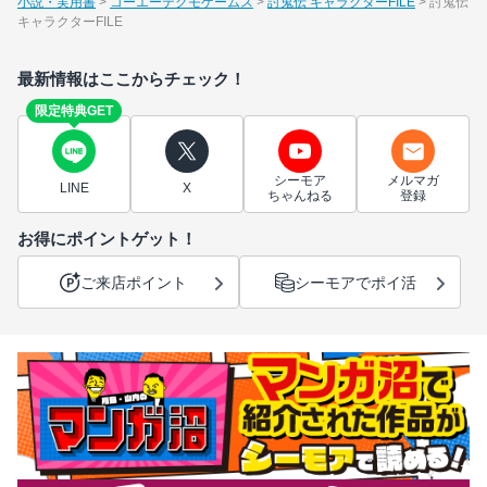
小説・実用書
コーエーテクモゲームス
討鬼伝 キャラクターFILE
討鬼伝
キャラクターFILE
最新情報はここからチェック！
限定特典GET
シーモア
メルマガ
LINE
X
ちゃんねる
登録
お得にポイントゲット！
ご来店ポイント
シーモアでポイ活