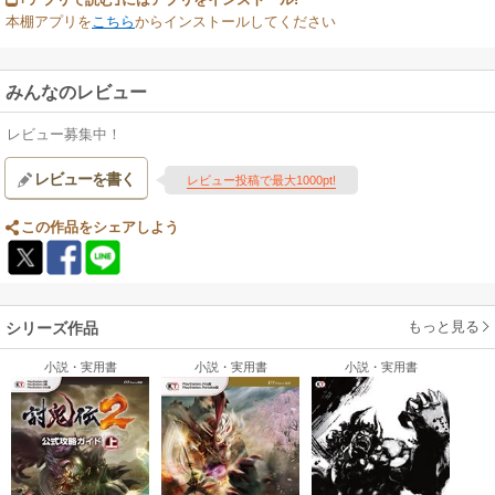
本棚アプリを
こちら
からインストールしてください
みんなのレビュー
レビュー募集中！
レビューを書く
レビュー投稿で最大1000pt!
この作品をシェアしよう
もっと見る
シリーズ作品
小説・実用書
小説・実用書
小説・実用書