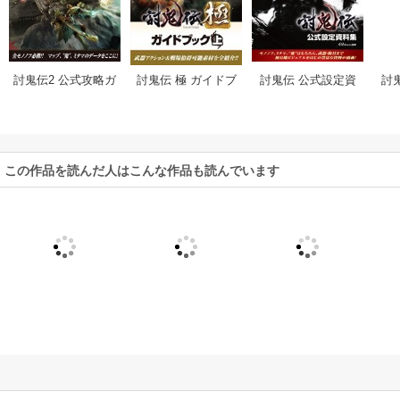
討鬼伝2 公式攻略ガ
討鬼伝 極 ガイドブ
討鬼伝 公式設定資
討
イド
ック
料集
この作品を読んだ人はこんな作品も読んでいます