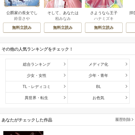
公爵家の長女でし
そして、あなたは
さようなら王子
拝
鈴音さや
柏みなみ
ハナミズキ
た
私を捨てる
様、どうか私のこ
様
とは忘れてくださ
無料立読み
無料立読み
無料立読み
い
その他の人気ランキングをチェック！
総合ランキング
メディア化
少女・女性
少年・青年
TL・レディコミ
BL
異世界・転生
お色気
履歴削除
あなたがチェックした作品