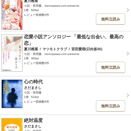
夏川椎菜
小説・実用書、monogatary.com presents
1巻
500pt
レビュー投稿数0件
無料立読み
恋愛小説アンソロジー 「最低な出会い、最高の
恋」
夏川椎菜
/
マツモトクラブ
/
宮田愛萌(日向坂46)
小説・実用書、monogatary.com presents
1巻
300pt
レビュー投稿数0件
無料立読み
心の時代
さだまさし
小説・実用書
1巻
524pt
レビュー投稿数0件
無料立読み
絶対温度
さだまさし