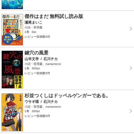
傑作はまだ 無料試し読み版
瀬尾まいこ
小説・実用書
1巻
0pt
レビュー投稿数0件
鍵穴の風景
山羊文学
/
石川チカ
小説・実用書、namamono
1巻
300pt
レビュー投稿数0件
杉並つくしはドッペルゲンガーである。
ウサギ様
/
石川チカ
小説・実用書、namamono
1巻
300pt
レビュー投稿数0件