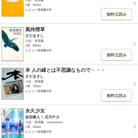
小説・実用書
1巻
562pt
レビュー投稿数0件
無料立読み
風待煙草
さだまさし
小説・実用書
1巻
880pt
レビュー投稿数0件
無料立読み
本 人の縁とは不思議なもので・・・
さだまさし
小説・実用書
1巻
750pt
レビュー投稿数0件
無料立読み
永久少女
佐伯春人
/
石川チカ
小説・実用書、namamono
1巻
300pt
レビュー投稿数0件