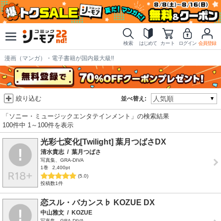
検索
はじめて
カート
ログイン
会員登録
漫画（マンガ）・電子書籍が国内最大級!!
絞り込む
並べ替え:
「ソニー・ミュージックエンタテインメント」の検索結果
100件中 1～100件を表示
光彩七変化[Twilight] 葉月つばさDX
清水貴志
/
葉月つばさ
写真集、GRA-DIVA
1巻
2,400pt
(5.0)
投稿数1件
恋スル・バカンス♭ KOZUE DX
中山雅文
/
KOZUE
写真集、GRA-DIVA