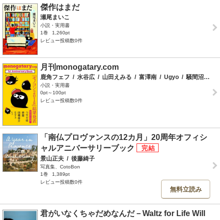
傑作はまだ
瀬尾まいこ
小説・実用書
1巻
1,260pt
レビュー投稿数0件
月刊monogatary.com
鹿角フェフ
/
水谷広
/
山田えみる
/
富澤南
/
Ugyo
/
騒間沼
/
石
小説・実用書
0pt～100pt
レビュー投稿数0件
「南仏プロヴァンスの12カ月」20周年オフィシ
ャルアニバーサリーブック
景山正夫
/
後藤綺子
写真集、CotoBon
1巻
1,389pt
レビュー投稿数0件
無料立読み
君がいなくちゃだめなんだ－Waltz for Life Will