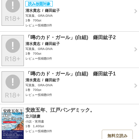
清水貴志
/
鎌田紘子
写真集、GRA-DIVA
1巻
700pt
レビュー投稿数0件
「噂のカド・ガール」(白組) 鎌田紘子2
清水貴志
/
鎌田紘子
写真集、GRA-DIVA
1巻
700pt
レビュー投稿数0件
「噂のカド・ガール」(白組) 鎌田紘子1
清水貴志
/
鎌田紘子
写真集、GRA-DIVA
1巻
700pt
レビュー投稿数0件
安政五年、江戸パンデミック。
立川談慶
小説・実用書
1巻
1,400pt
レビュー投稿数0件
無料立読み