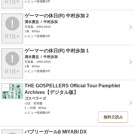
レビュー投稿数0件
ゲーマーの休日(R) 中村歩加 2
清水貴志
/
中村歩加
写真集、GRA-DIVA
1巻
800pt
レビュー投稿数0件
ゲーマーの休日(R) 中村歩加 1
清水貴志
/
中村歩加
写真集、GRA-DIVA
1巻
800pt
レビュー投稿数0件
THE GOSPELLERS Official Tour Pamphlet
Archives【デジタル版】
ゴスペラーズ
小説・実用書
1～29巻
900pt
レビュー投稿数0件
無料立読み
バブリーガールβ MIYABI DX