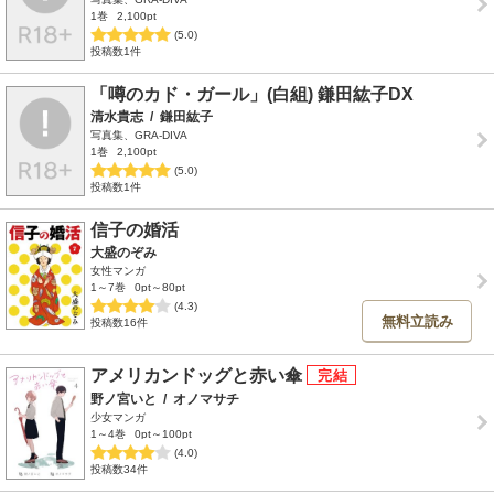
1巻
2,100pt
(5.0)
投稿数1件
「噂のカド・ガール」(白組) 鎌田紘子DX
清水貴志
/
鎌田紘子
写真集、GRA-DIVA
1巻
2,100pt
(5.0)
投稿数1件
信子の婚活
大盛のぞみ
女性マンガ
1～7巻
0pt～80pt
(4.3)
無料立読み
投稿数16件
アメリカンドッグと赤い傘
野ノ宮いと
/
オノマサチ
少女マンガ
1～4巻
0pt～100pt
(4.0)
投稿数34件