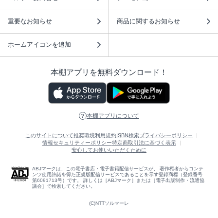
重要なお知らせ
商品に関するお知らせ
ホームアイコンを追加
本棚アプリを無料ダウンロード！
本棚アプリについて
このサイトについて
推奨環境
利用規約
ISBN検索
プライバシーポリシー
情報セキュリティーポリシー
特定商取引法に基づく表示
安心してお使いいただくために
ABJマークは、この電子書店・電子書籍配信サービスが、 著作権者からコンテ
ンツ使用許諾を得た正規版配信サービスであることを示す登録商標（登録番号
第6091713号）です。 詳しくは［ABJマーク］または［電子出版制作・流通協
議会］で検索してください。
(C)NTTソルマーレ