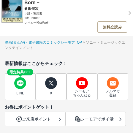
Born－
倉田健次
小説・実用書
1巻
600pt
レビュー投稿数0件
無料立読み
漫画(まんが)・電子書籍のコミックシーモアTOP
ソニー・ミュージックエ
ンタテインメント
最新情報はここからチェック！
限定特典GET
シーモア
メルマガ
LINE
X
ちゃんねる
登録
お得にポイントゲット！
ご来店ポイント
シーモアでポイ活