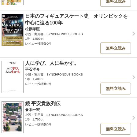
無料立読み
日本のフィギュアスケート史 オリンピックを
中心に辿る100年
松原孝臣
小説・実用書、SYNCHRONOUS BOOKS
1巻
1,500pt
レビュー投稿数0件
無料立読み
人に学び、人に生かす。
平石洋介
小説・実用書、SYNCHRONOUS BOOKS
1巻
1,400pt
レビュー投稿数0件
無料立読み
続 平安貴族列伝
倉本一宏
小説・実用書、SYNCHRONOUS BOOKS
1巻
1,700pt
レビュー投稿数0件
無料立読み