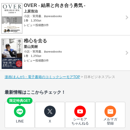
OVER - 結果と向き合う勇気 -
上原浩治
小説・実用書、jbpressbooks
1巻
1,350pt
レビュー投稿数0件
稚心を去る
栗山英樹
小説・実用書、jbpressbooks
1巻
1,250pt
レビュー投稿数0件
漫画(まんが)・電子書籍のコミックシーモアTOP
日本ビジネスプレス
最新情報はここからチェック！
限定特典GET
シーモア
メルマガ
LINE
X
ちゃんねる
登録