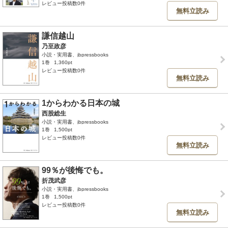
レビュー投稿数0件
無料立読み
謙信越山
乃至政彦
小説・実用書、jbpressbooks
1巻
1,360pt
レビュー投稿数0件
無料立読み
1からわかる日本の城
西股総生
小説・実用書、jbpressbooks
1巻
1,500pt
レビュー投稿数0件
無料立読み
99％が後悔でも。
折茂武彦
小説・実用書、jbpressbooks
1巻
1,500pt
レビュー投稿数0件
無料立読み