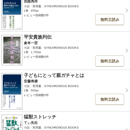
宮路秀作
小説・実用書、SYNCHRONOUS BOOKS
1巻
450pt
レビュー投稿数0件
無料立読み
平安貴族列伝
倉本一宏
小説・実用書、SYNCHRONOUS BOOKS
1巻
1,700pt
レビュー投稿数0件
無料立読み
子どもにとって親ガチャとは
安藤寿康
小説・実用書、SYNCHRONOUS BOOKS
1巻
500pt
レビュー投稿数0件
無料立読み
猛獣ストレッチ
てぃ先生
小説・実用書、SYNCHRONOUS BOOKS