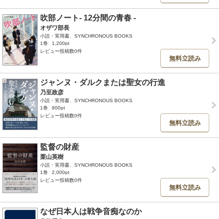
吹部ノート- 12分間の青春 -
オザワ部長
小説・実用書、SYNCHRONOUS BOOKS
1巻
1,200pt
レビュー投稿数0件
無料立読み
ジャンヌ・ダルクまたは聖女の行進
乃至政彦
小説・実用書、SYNCHRONOUS BOOKS
1巻
900pt
レビュー投稿数0件
無料立読み
監督の財産
栗山英樹
小説・実用書、SYNCHRONOUS BOOKS
1巻
2,000pt
レビュー投稿数0件
無料立読み
なぜ日本人は戦争音痴なのか