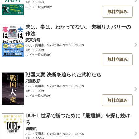
1巻
1,200pt
レビュー投稿数0件
無料立読み
夫は、妻は、わかってない。 夫婦リカバリーの
作法
安東秀海
小説・実用書、SYNCHRONOUS BOOKS
1巻
1,200pt
レビュー投稿数0件
無料立読み
戦国大変 決断を迫られた武将たち
乃至政彦
小説・実用書、SYNCHRONOUS BOOKS
1巻
1,300pt
レビュー投稿数0件
無料立読み
DUEL 世界で勝つために「最適解」を探し続け
ろ
遠藤航
小説・実用書、SYNCHRONOUS BOOKS
1巻
1,200pt