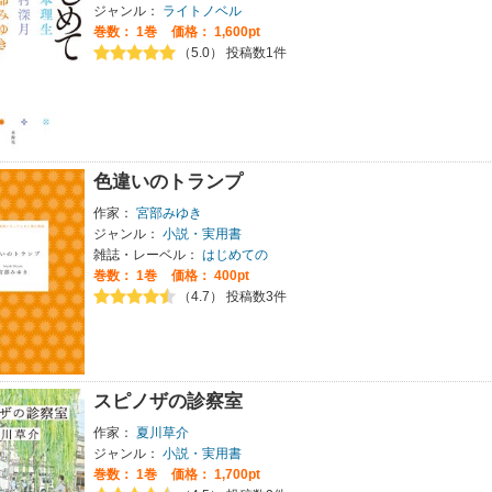
ジャンル：
ライトノベル
巻数：
1巻
価格： 1,600pt
（5.0） 投稿数1件
色違いのトランプ
作家：
宮部みゆき
ジャンル：
小説・実用書
雑誌・レーベル：
はじめての
巻数：
1巻
価格： 400pt
（4.7） 投稿数3件
スピノザの診察室
作家：
夏川草介
ジャンル：
小説・実用書
巻数：
1巻
価格： 1,700pt