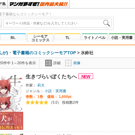
ア島
電子書籍ならコミックシーモア！
シーモア
BL
TL
ライトノベル
小説・実用書
コミックス
んが)・電子書籍のコミックシーモアTOP
>
水鈴社
0件中 1～20件を表示
詳細
画像
生きづらいぼくたちへ
作家：
莉犬
ジャンル：
小説・実用書
巻数：
1巻
価格： 1,600pt
（5.0） 投稿数2件