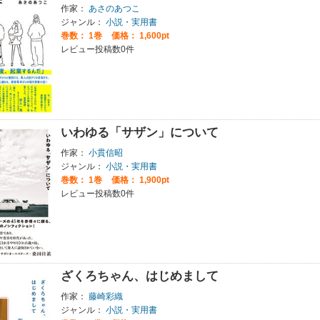
作家：
あさのあつこ
ジャンル：
小説・実用書
巻数：
1巻
価格： 1,600pt
レビュー投稿数0件
いわゆる「サザン」について
作家：
小貫信昭
ジャンル：
小説・実用書
巻数：
1巻
価格： 1,900pt
レビュー投稿数0件
ざくろちゃん、はじめまして
作家：
藤崎彩織
ジャンル：
小説・実用書