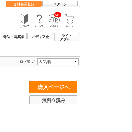
無料会員登録
ログイン
UP!
はじめて
ヘルプ
PT購入
カート
ライト
雑誌・写真集
メディア化
アダルト
並べ替え:
購入ページへ
無料立読み