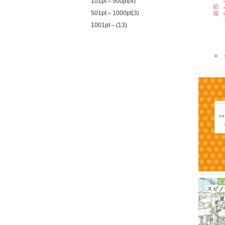
101pt～500pt(4)
501pt～1000pt(3)
1001pt～(13)