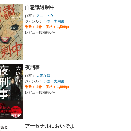
自意識過剰中
作家：
アユニ・D
ジャンル：
小説・実用書
巻数：
1巻
価格： 1,500pt
レビュー投稿数0件
夜刑事
作家：
大沢在昌
ジャンル：
小説・実用書
巻数：
1巻
価格： 1,800pt
レビュー投稿数0件
アーセナルにおいでよ