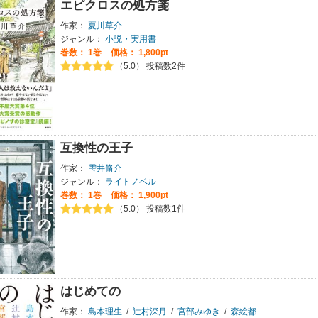
エピクロスの処方箋
作家：
夏川草介
ジャンル：
小説・実用書
巻数：
1巻
価格： 1,800pt
（5.0） 投稿数2件
互換性の王子
作家：
雫井脩介
ジャンル：
ライトノベル
巻数：
1巻
価格： 1,900pt
（5.0） 投稿数1件
はじめての
作家：
島本理生
/
辻村深月
/
宮部みゆき
/
森絵都