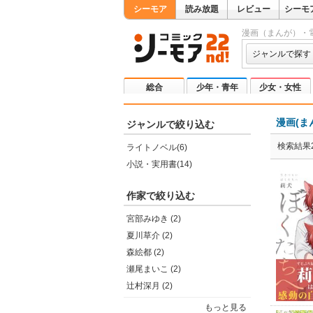
シーモア
読み放題
レビュー
シーモ
漫画（まんが）・
ジャンルで探す
総合
少年・青年
少女・女性
漫画(ま
ジャンルで絞り込む
検索結果2
ライトノベル(6)
小説・実用書(14)
作家で絞り込む
宮部みゆき (2)
夏川草介 (2)
森絵都 (2)
瀬尾まいこ (2)
辻村深月 (2)
もっと見る