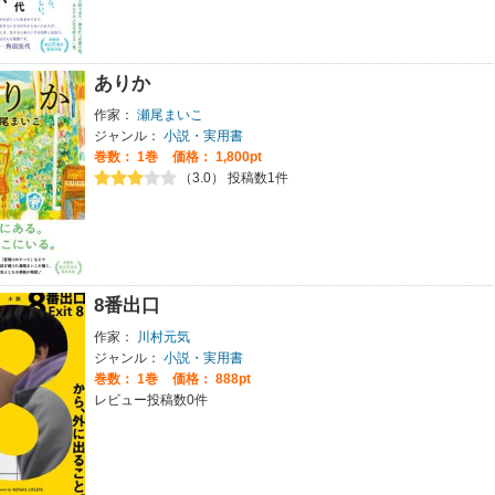
ありか
作家：
瀬尾まいこ
ジャンル：
小説・実用書
巻数：
1巻
価格： 1,800pt
（3.0） 投稿数1件
8番出口
作家：
川村元気
ジャンル：
小説・実用書
巻数：
1巻
価格： 888pt
レビュー投稿数0件