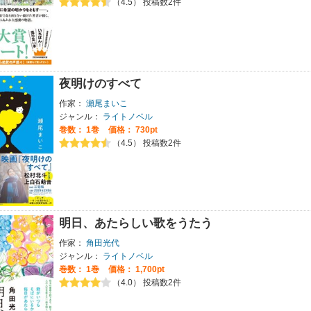
（4.5） 投稿数2件
夜明けのすべて
作家：
瀬尾まいこ
ジャンル：
ライトノベル
巻数：
1巻
価格： 730pt
（4.5） 投稿数2件
明日、あたらしい歌をうたう
作家：
角田光代
ジャンル：
ライトノベル
巻数：
1巻
価格： 1,700pt
（4.0） 投稿数2件