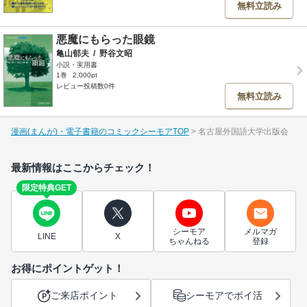
無料立読み
悪魔にもらった眼鏡
亀山郁夫
/
野谷文昭
小説・実用書
1巻
2,000pt
レビュー投稿数0件
無料立読み
漫画(まんが)・電子書籍のコミックシーモアTOP
名古屋外国語大学出版会
最新情報はここからチェック！
限定特典GET
シーモア
メルマガ
LINE
X
ちゃんねる
登録
お得にポイントゲット！
ご来店ポイント
シーモアでポイ活