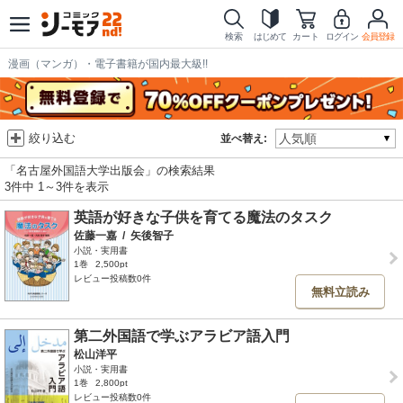
検索
はじめて
カート
ログイン
会員登録
漫画（マンガ）・電子書籍が国内最大級!!
絞り込む
並べ替え:
「名古屋外国語大学出版会」の検索結果
3件中 1～3件を表示
英語が好きな子供を育てる魔法のタスク
佐藤一嘉
/
矢後智子
小説・実用書
1巻
2,500pt
レビュー投稿数0件
無料立読み
第二外国語で学ぶアラビア語入門
松山洋平
小説・実用書
1巻
2,800pt
レビュー投稿数0件