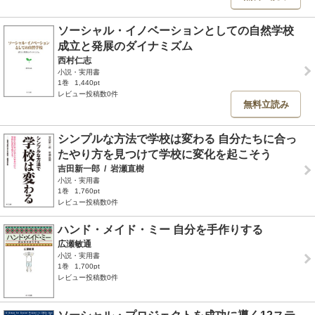
ソーシャル・イノベーションとしての自然学校
成立と発展のダイナミズム
西村仁志
小説・実用書
1巻
1,440pt
レビュー投稿数0件
無料立読み
シンプルな方法で学校は変わる 自分たちに合っ
たやり方を見つけて学校に変化を起こそう
吉田新一郎
/
岩瀬直樹
小説・実用書
1巻
1,760pt
レビュー投稿数0件
ハンド・メイド・ミー 自分を手作りする
広瀬敏通
小説・実用書
1巻
1,700pt
レビュー投稿数0件