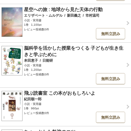
星空への旅 : 地球から見た天体の行動
エリザベート・ムルデル
/
新田義之
/
市村温司
小説・実用書
1巻
1,100pt
レビュー投稿数0件
無料立読み
脳科学を活かした授業をつくる 子どもが生き生
きと学ぶために
本田恵子
/
日能研
小説・実用書
1巻
1,200pt
レビュー投稿数0件
無料立読み
飛ぶ読書室 この本がおもしろいよ
紀田順一郎
小説・実用書
1巻
960pt
レビュー投稿数0件
無料立読み