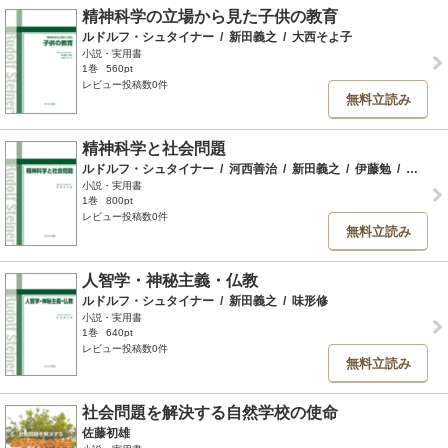
精神科学の立場から見た子供の教育
ルドルフ・シュタイナー
/
新田義之
/
大西そよ子
小説・実用書
1巻
560pt
レビュー投稿数0件
無料立読み
精神科学と社会問題
ルドルフ・シュタイナー
/
河西善治
/
新田義之
/
伊藤勉
/
中村康二
小説・実用書
1巻
800pt
レビュー投稿数0件
無料立読み
人智学・神秘主義・仏教
ルドルフ・シュタイナー
/
新田義之
/
味形修
小説・実用書
1巻
640pt
レビュー投稿数0件
無料立読み
社会問題を解決する自然学校の使命
佐藤初雄