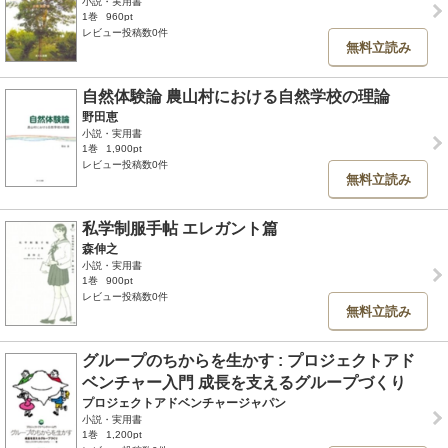
小説・実用書
1巻
960pt
レビュー投稿数0件
無料立読み
自然体験論 農山村における自然学校の理論
野田恵
小説・実用書
1巻
1,900pt
レビュー投稿数0件
無料立読み
私学制服手帖 エレガント篇
森伸之
小説・実用書
1巻
900pt
レビュー投稿数0件
無料立読み
グループのちからを生かす : プロジェクトアド
ベンチャー入門 成長を支えるグループづくり
プロジェクトアドベンチャージャパン
小説・実用書
1巻
1,200pt