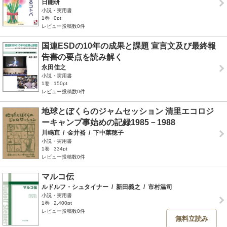
日能研
小説・実用書
1巻
0pt
レビュー投稿数0件
国連ESDの10年の成果と課題 宣言文及び最終報
告書の要点を読み解く
永田佳之
小説・実用書
1巻
150pt
レビュー投稿数0件
地球とぼくらのジャムセッション 清里エコロジ
ーキャンプ事始めの記録1985－1988
川嶋直
/
金井裕
/
下中菜穂子
小説・実用書
1巻
334pt
レビュー投稿数0件
マルコ伝
ルドルフ・シュタイナー
/
新田義之
/
市村温司
小説・実用書
1巻
2,400pt
レビュー投稿数0件
無料立読み