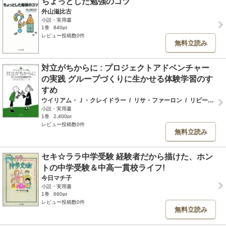
ちょっとした勉強のコツ
外山滋比古
小説・実用書
1巻
840pt
レビュー投稿数0件
無料立読み
対立がちからに : プロジェクトアドベンチャー
の実践 グループづくりに生かせる体験学習のす
すめ
ウイリアム・Ｊ・クレイドラー
/
リサ・ファーロン
/
リビー・コウレス
小説・実用書
1巻
2,400pt
レビュー投稿数0件
無料立読み
セキ☆ララ中学受験 経験者だから描けた、ホン
トの中学受験＆中高一貫校ライフ!
今日マチ子
小説・実用書
1巻
660pt
レビュー投稿数0件
無料立読み