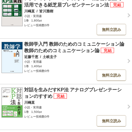
活用できる紙芝居プレゼンテーション法
川嶋直
/
皆川雅樹
小説・実用書
1巻
1,800pt
レビュー投稿数0件
無料立読み
教師学入門 教師のためのコミュニケーション論
教師のためのコミュニケーション論
近藤千恵
/
土岐圭子
小説・実用書
1巻
1,400pt
レビュー投稿数0件
無料立読み
対話を生みだすKP法 アナログプレゼンテーシ
ョンのすすめ
川嶋直
小説・実用書
1巻
1,500pt
レビュー投稿数0件
無料立読み