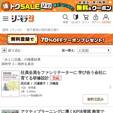
検索
はじめて
カート
ログイン
会員登録
漫画（マンガ）・電子書籍が国内最大級!!
絞り込む
並べ替え:
「みくに出版」の検索結果
36件中 1～36件を表示
社員全員をファシリテーターに 学び合う会社に
育てる研修設計
武石泉
/
川瀬雅子
/
川嶋直
小説・実用書
1巻
2,000pt
レビュー投稿数0件
無料立読み
アクティブラーニングに導くKP法実践 教室で