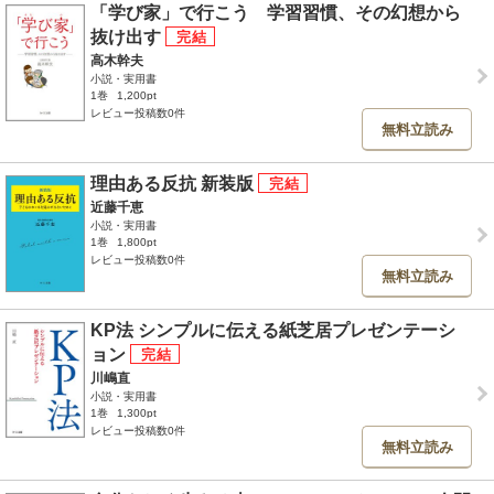
「学び家」で行こう 学習習慣、その幻想から
抜け出す
高木幹夫
小説・実用書
1巻
1,200pt
レビュー投稿数0件
無料立読み
理由ある反抗 新装版
近藤千恵
小説・実用書
1巻
1,800pt
レビュー投稿数0件
無料立読み
KP法 シンプルに伝える紙芝居プレゼンテーシ
ョン
川嶋直
小説・実用書
1巻
1,300pt
レビュー投稿数0件
無料立読み