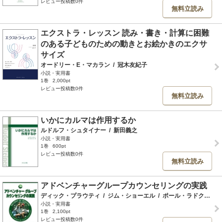
レビュー投稿数0件
無料立読み
エクストラ・レッスン 読み・書き・計算に困難
のある子どものための動きとお絵かきのエクサ
サイズ
オードリー・E・マカラン
/
冠木友紀子
小説・実用書
1巻
2,000pt
レビュー投稿数0件
無料立読み
いかにカルマは作用するか
ルドルフ・シュタイナー
/
新田義之
小説・実用書
1巻
600pt
レビュー投稿数0件
無料立読み
アドベンチャーグループカウンセリングの実践
ディック・プラウティ
/
ジム・ショーエル
/
ポール・ラドクリフ
/
小説・実用書
1巻
2,100pt
レビュー投稿数0件