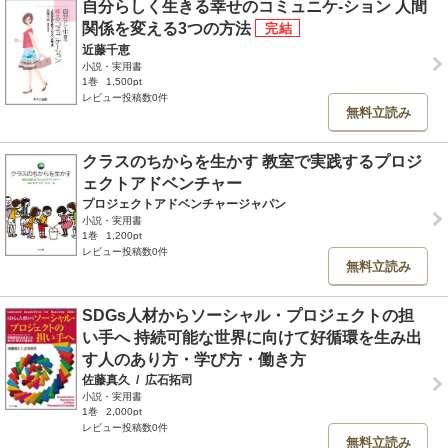
自分らしく生きる幸せのコミュニケ-ション 人間
関係を変える3つの方法
近藤千恵
小説・実用書
1巻
1,500pt
レビュー投稿数0件
無料立読み
クラスのちからを生かす 教室で実践するプロジ
ェクトアドベンチャー
プロジェクトアドベンチャージャパン
小説・実用書
1巻
1,200pt
レビュー投稿数0件
無料立読み
SDGs人材からソーシャル・プロジェクトの担
い手へ 持続可能な世界に向けて好循環を生み出
す人のあり方・学び方・働き方
佐藤真久
/
広石拓司
小説・実用書
1巻
2,000pt
レビュー投稿数0件
無料立読み