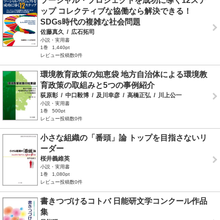
ソーシャル・プロジェクトを成功に導く12ステ
ップ コレクティブな協働なら解決できる！
SDGs時代の複雑な社会問題
佐藤真久
/
広石拓司
小説・実用書
1巻
1,440pt
レビュー投稿数0件
環境教育政策の知恵袋 地方自治体による環境教
育政策の取組みと5つの事例紹介
荻原彰
/
中口毅博
/
及川幸彦
/
高橋正弘
/
川上公一
小説・実用書
1巻
500pt
レビュー投稿数0件
小さな組織の「番頭」論 トップを目指さないリ
ーダー
桜井義維英
小説・実用書
1巻
1,080pt
レビュー投稿数0件
書きつづけるコトバ 日能研文学コンクール作品
集