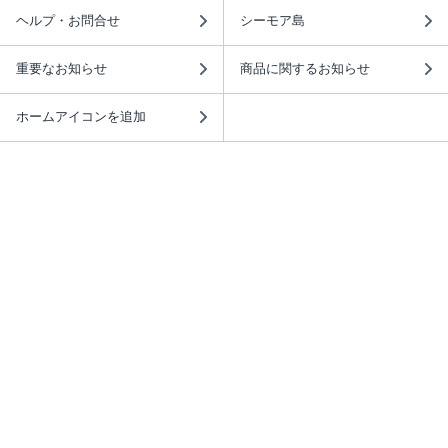
ヘルプ・お問合せ
シーモア島
重要なお知らせ
商品に関するお知らせ
ホームアイコンを追加
本棚アプリを無料ダウンロード！
本棚アプリについて
このサイトについて
推奨環境
利用規約
ISBN検索
プライバシーポリシー
情報セキュリティーポリシー
特定商取引法に基づく表示
安心してお使いいただくために
ABJマークは、この電子書店・電子書籍配信サービスが、 著作権者からコンテ
ンツ使用許諾を得た正規版配信サービスであることを示す登録商標（登録番号
第6091713号）です。 詳しくは［ABJマーク］または［電子出版制作・流通協
議会］で検索してください。
(C)NTTソルマーレ