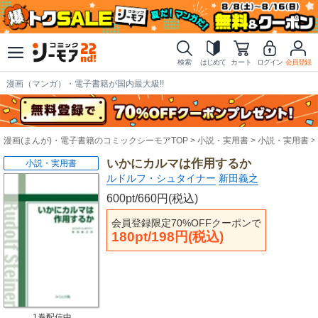
検索
はじめて
カート
ログイン
会員登録
漫画（マンガ）・電子書籍が国内最大級!!
漫画(まんが)・電子書籍のコミックシーモアTOP
小説・実用書
小説・実用書
いかにカルマは作用するか
小説・実用書
ルドルフ・シュタイナー
新田義之
600pt/660円(税込)
会員登録限定70%OFFクーポンで
180pt/198円(税込)
1巻配信中