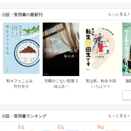
だった件
います
もっと見る
小説・実用書の最新刊
激
和カフェこよみ
月曜のこない部屋 1
実は私、転生９回
野村美月
城山真一
いろはママ
前
五月くんの夏のお
巻
生です マンガ
ー
もてなし 1巻
私の前世物語 1巻
もっと見る
小説・実用書ランキング
1
2
3
位
位
位