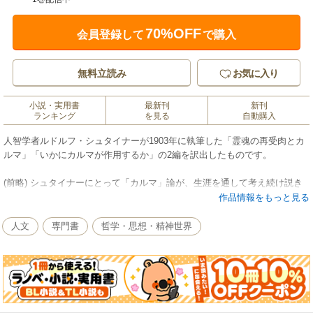
70%OFF
会員登録して
で購入
無料立読み
お気に入り
小説・実用書
最新刊
新刊
ランキング
を見る
自動購入
人智学者ルドルフ・シュタイナーが1903年に執筆した「霊魂の再受肉とカ
ルマ」「いかにカルマが作用するか」の2編を訳出したものです。
(前略) シュタイナーにとって「カルマ」論が、生涯を通して考え続け説き
続けた、いわば彼の哲学の中心テーマであったということと、この二篇の
作品情報をもっと見る
執筆から死に至るまでの二十年余りの間に、数えきれないほど度々「カル
マ」について論じながら、結局のところ彼のカルマ論の根拠が、出発点の
人文
専門書
哲学・思想・精神世界
この二篇にすでにはっきり示されており、その後の諸論はこれを基礎とし
て肉づけられ、敷衍され、特殊テーマと結合されて行ったものに過ぎない
と見られる……(訳者によるあとがきから引用)
本書は1986年7月に人智学出版社より発行された『ルドルフ・シュタイナー
著作全集33 いかにカルマは作用するか』を復刊したものです。復刊に際し