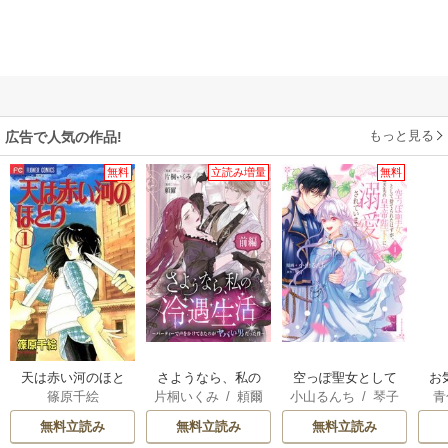
もっと見る
広告で人気の作品!
無料
立読み増量
無料
天は赤い河のほと
さようなら、私の
空っぽ聖女として
お
篠原千絵
片桐いくみ
/
頼爾
小山るんち
/
琴子
青
り
冷遇生活 ～パーテ
捨てられたはず
ィーで声をかけて
が、嫁ぎ先の皇帝
無料立読み
無料立読み
無料立読み
きたのがヤバい男
陛下に溺愛されて