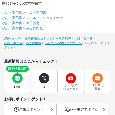
同じジャンルの本を探す
小説・実用書
>
小説・実用書
小説・実用書
>
ルドルフ・シュタイナー
小説・実用書
>
新田義之
小説・実用書
>
みくに出版
漫画(まんが)・電子書籍のコミックシーモアTOP
小説・実用書
小説・実用書
みくに出版
いかにカルマは作用するか
いかにカルマは作
用するか
最新情報はここからチェック！
限定特典GET
シーモア
メルマガ
LINE
X
ちゃんねる
登録
お得にポイントゲット！
ご来店ポイント
シーモアでポイ活