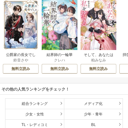
公爵家の長女でし
結界師の一輪華
そして、あなたは
拝
鈴音さや
クレハ
柏みなみ
た
私を捨てる
様
無料立読み
無料立読み
無料立読み
その他の人気ランキングをチェック！
総合ランキング
メディア化
少女・女性
少年・青年
TL・レディコミ
BL