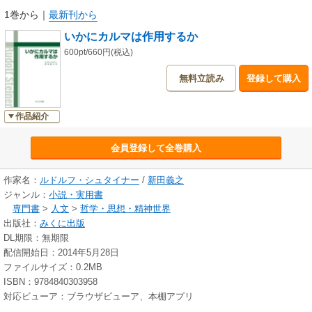
ては、発行当時の時代背景を考慮して原本をできるだけ活かすこととしま
1巻から
｜
最新刊から
したが、訳者による若干の語句の修正が行われています。
いかにカルマは作用するか
600pt/660円(税込)
無料立読み
登録して購入
作品紹介
会員登録して全巻購入
作家名：
ルドルフ・シュタイナー
/
新田義之
ジャンル：
小説・実用書
専門書
>
人文
>
哲学・思想・精神世界
出版社：
みくに出版
DL期限：無期限
配信開始日：2014年5月28日
ファイルサイズ：0.2MB
ISBN：9784840303958
対応ビューア：ブラウザビューア、本棚アプリ