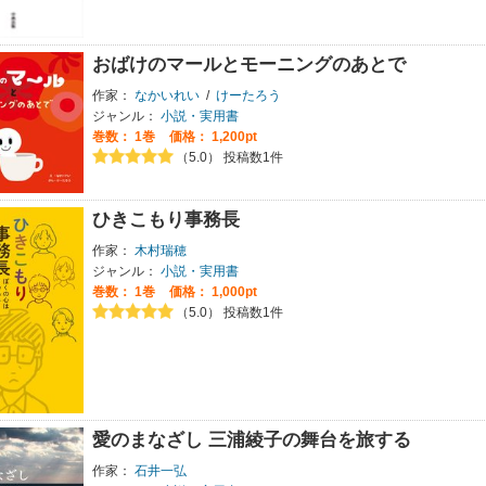
おばけのマールとモーニングのあとで
作家：
なかいれい
/
けーたろう
ジャンル：
小説・実用書
巻数：
1巻
価格： 1,200pt
（5.0） 投稿数1件
ひきこもり事務長
作家：
木村瑞穂
ジャンル：
小説・実用書
巻数：
1巻
価格： 1,000pt
（5.0） 投稿数1件
愛のまなざし 三浦綾子の舞台を旅する
作家：
石井一弘