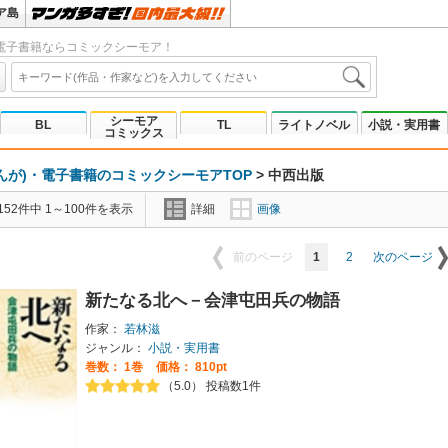
ア島
電子書籍ならコミックシーモア！
シーモア
BL
TL
ライトノベル
小説・実用書
コミックス
んが)・電子書籍のコミックシーモアTOP
>
中西出版
52件中 1～100件を表示
詳細
画像
1
2
前のページ
次のページ
新たなる北へ－会津屯田兵の物語
作家：
若林滋
ジャンル：
小説・実用書
巻数：
1巻
価格： 810pt
（5.0） 投稿数1件