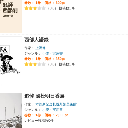
巻数：
1巻
価格： 600pt
（3.0） 投稿数1件
西部人語録
作家：
上野修一
ジャンル：
小説・実用書
巻数：
1巻
価格： 350pt
（3.0） 投稿数1件
追悼 國松明日香展
作家：
本郷新記念札幌彫刻美術館
ジャンル：
小説・実用書
巻数：
1巻
価格： 2,000pt
レビュー投稿数0件