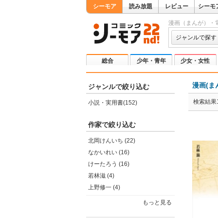
シーモア
読み放題
レビュー
シーモ
漫画（まんが）・
ジャンルで探す
総合
少年・青年
少女・女性
漫画(ま
ジャンルで絞り込む
検索結果1
小説・実用書(152)
作家で絞り込む
北岡けんいち (22)
なかいれい (16)
けーたろう (16)
若林滋 (4)
上野修一 (4)
もっと見る