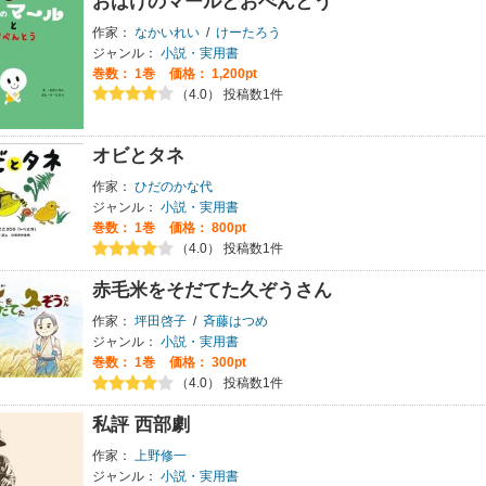
おばけのマールとおべんとう
作家：
なかいれい
/
けーたろう
ジャンル：
小説・実用書
巻数：
1巻
価格： 1,200pt
（4.0） 投稿数1件
オビとタネ
作家：
ひだのかな代
ジャンル：
小説・実用書
巻数：
1巻
価格： 800pt
（4.0） 投稿数1件
赤毛米をそだてた久ぞうさん
作家：
坪田啓子
/
斉藤はつめ
ジャンル：
小説・実用書
巻数：
1巻
価格： 300pt
（4.0） 投稿数1件
私評 西部劇
作家：
上野修一
ジャンル：
小説・実用書