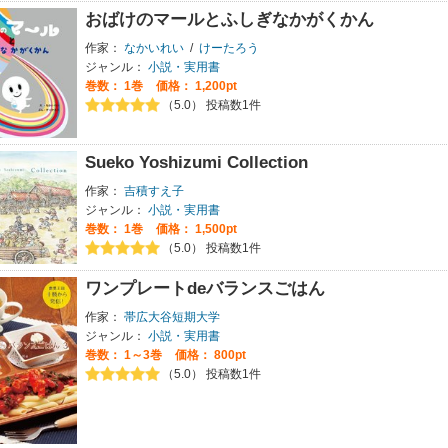
おばけのマールとふしぎなかがくかん
作家：
なかいれい
/
けーたろう
ジャンル：
小説・実用書
巻数：
1巻
価格： 1,200pt
（5.0） 投稿数1件
Sueko Yoshizumi Collection
作家：
吉積すえ子
ジャンル：
小説・実用書
巻数：
1巻
価格： 1,500pt
（5.0） 投稿数1件
ワンプレートdeバランスごはん
作家：
帯広大谷短期大学
ジャンル：
小説・実用書
巻数：
1～3巻
価格： 800pt
（5.0） 投稿数1件