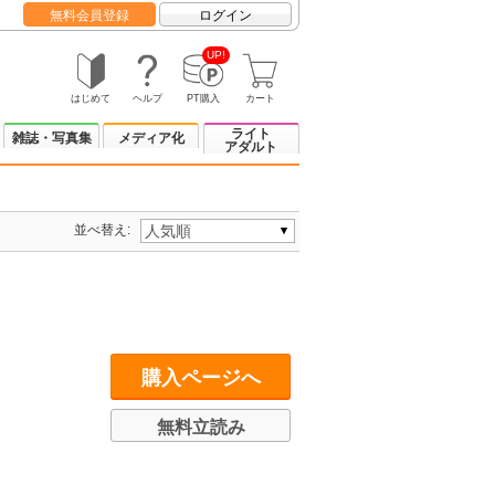
無料会員登録
ログイン
UP!
はじめて
ヘルプ
PT購入
カート
ライト
雑誌・写真集
メディア化
アダルト
並べ替え:
購入ページへ
無料立読み