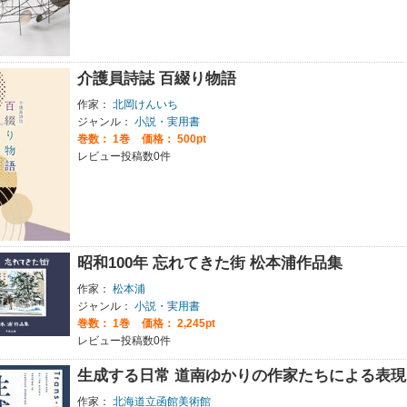
介護員詩誌 百綴り物語
作家：
北岡けんいち
ジャンル：
小説・実用書
巻数：
1巻
価格： 500pt
レビュー投稿数0件
昭和100年 忘れてきた街 松本浦作品集
作家：
松本浦
ジャンル：
小説・実用書
巻数：
1巻
価格： 2,245pt
レビュー投稿数0件
生成する日常 道南ゆかりの作家たちによる表現
作家：
北海道立函館美術館