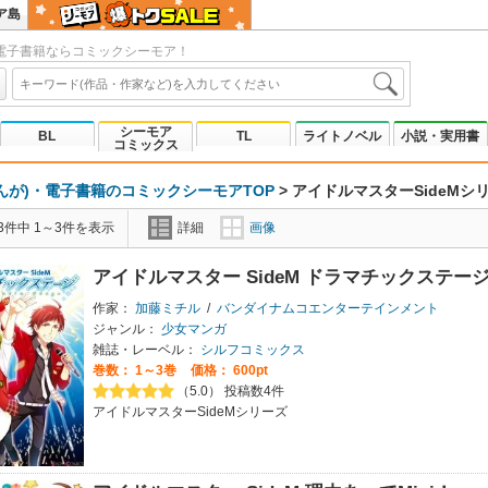
ア島
電子書籍ならコミックシーモア！
シーモア
BL
TL
ライトノベル
小説・実用書
コミックス
んが)・電子書籍のコミックシーモアTOP
>
アイドルマスターSideMシ
3件中 1～3件を表示
詳細
画像
アイドルマスター SideM ドラマチックステー
作家：
加藤ミチル
/
バンダイナムコエンターテインメント
ジャンル：
少女マンガ
雑誌・レーベル：
シルフコミックス
巻数：
1～3巻
価格： 600pt
（5.0） 投稿数4件
アイドルマスターSideMシリーズ