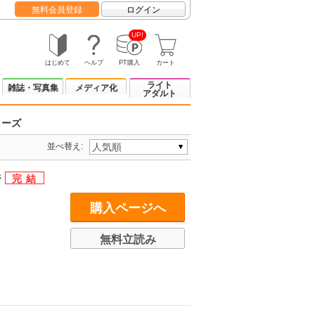
無料会員登録
ログイン
UP!
はじめて
ヘルプ
PT購入
カート
ライト
雑誌・写真集
メディア化
アダルト
リーズ
並べ替え:
ジ
購入ページへ
無料立読み