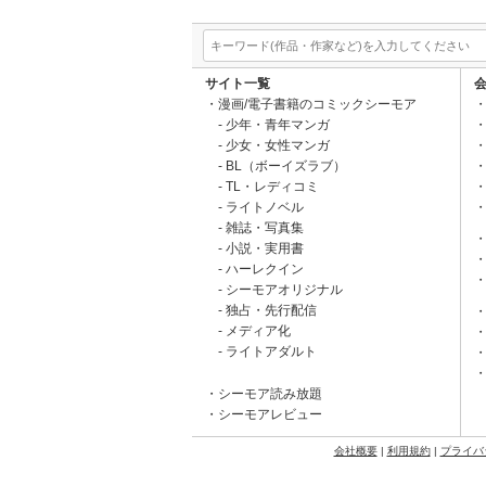
サイト一覧
漫画/電子書籍のコミックシーモア
少年・青年マンガ
少女・女性マンガ
BL（ボーイズラブ）
TL・レディコミ
ライトノベル
雑誌・写真集
小説・実用書
ハーレクイン
シーモアオリジナル
独占・先行配信
メディア化
ライトアダルト
シーモア読み放題
シーモアレビュー
会社概要
|
利用規約
|
プライバ