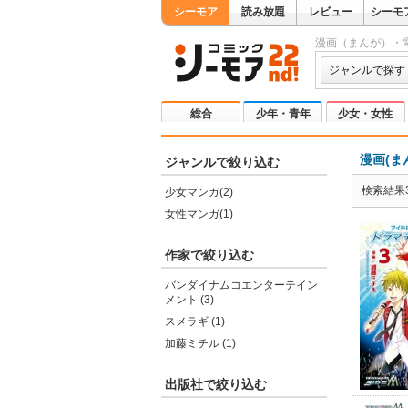
シーモア
読み放題
レビュー
シーモ
漫画（まんが）・
ジャンルで探す
総合
少年・青年
少女・女性
漫画(ま
ジャンルで絞り込む
検索結果
少女マンガ(2)
女性マンガ(1)
作家で絞り込む
バンダイナムコエンターテイン
メント (3)
スメラギ (1)
加藤ミチル (1)
出版社で絞り込む