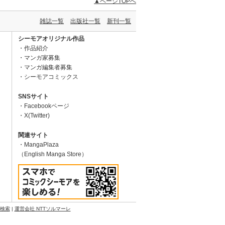
▲ページTOPへ
雑誌一覧
出版社一覧
新刊一覧
シーモアオリジナル作品
作品紹介
マンガ家募集
マンガ編集者募集
シーモアコミックス
SNSサイト
Facebookページ
X(Twitter)
関連サイト
MangaPlaza
（English Manga Store）
N検索
|
運営会社 NTTソルマーレ