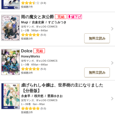
(3.9)
投稿数7件
雨の魔女と灰公爵
Mugi
/
吉倉史麻
/
すどうみつき
女性マンガ、B's-LOG COMICS
1～2巻
560pt～840pt
(5.0)
無料立読み
投稿数3件
Dolce
HoneyWorks
女性マンガ、B's-LOG COMICS
1～3巻
650pt～680pt
(5.0)
無料立読み
投稿数3件
虐げられし令嬢は、世界樹の主になりました
【分冊版】
永倉早
/
桜井悠
/
雲屋ゆきお
女性マンガ、B's-LOG COMICS
1～39巻
0pt～80pt
(5.0)
投稿数2件