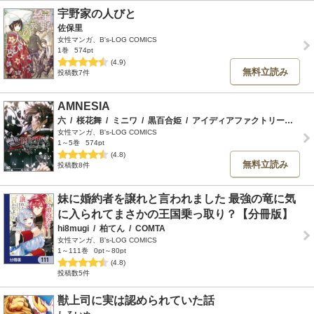
宇野家の人びと
佐保里
女性マンガ、B's-LOG COMICS
1巻
574pt
(4.9)
無料立読み
投稿数7件
AMNESIA
六
/
桜花舞
/
ミニワ
/
黒百合姫
/
アイディアファクトリー・デザインファクトリー
女性マンガ、B's-LOG COMICS
1～5巻
574pt
(4.8)
無料立読み
投稿数8件
妹に婚約者を譲れと言われました 最強の竜に気
に入られてまさかの王国乗っ取り？【分冊版】
hi8mugi
/
柏てん
/
COMTA
女性マンガ、B's-LOG COMICS
1～111巻
0pt～80pt
(4.8)
投稿数5件
獣上司に実は認められていた話