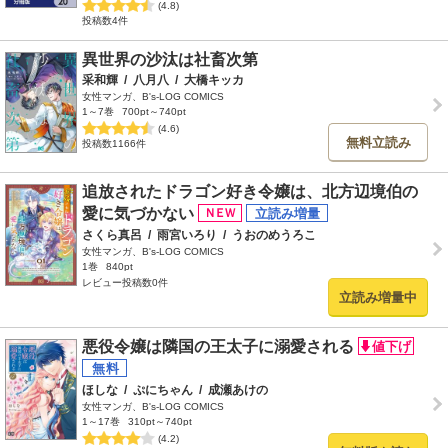
(4.8)
投稿数4件
異世界の沙汰は社畜次第
采和輝
/
八月八
/
大橋キッカ
女性マンガ、B's-LOG COMICS
1～7巻
700pt～740pt
(4.6)
無料立読み
投稿数1166件
追放されたドラゴン好き令嬢は、北方辺境伯の
愛に気づかない
さくら真呂
/
雨宮いろり
/
うおのめうろこ
女性マンガ、B's-LOG COMICS
1巻
840pt
レビュー投稿数0件
立読み増量中
悪役令嬢は隣国の王太子に溺愛される
ほしな
/
ぷにちゃん
/
成瀬あけの
女性マンガ、B's-LOG COMICS
1～17巻
310pt～740pt
(4.2)