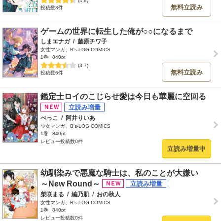
無料立読み
投稿数8件
ゲームの世界に転生した俺が○○になるまで
しまエナガ
/
藤原チワ子
女性マンガ、B's-LOG COMICS
1巻
840pt
(3.7)
無料立読み
投稿数6件
鑑定士ロイのこじらせ愛は今日も華麗に空回る
べっこ
/
阿井りいあ
少女マンガ、B's-LOG COMICS
1巻
840pt
レビュー投稿数0件
立読み増量中
幼馴染みで悪魔な騎士は、私のことが大嫌い
～New Round～
柴咲まる
/
編乃肌
/
おの秋人
女性マンガ、B's-LOG COMICS
1巻
840pt
レビュー投稿数0件