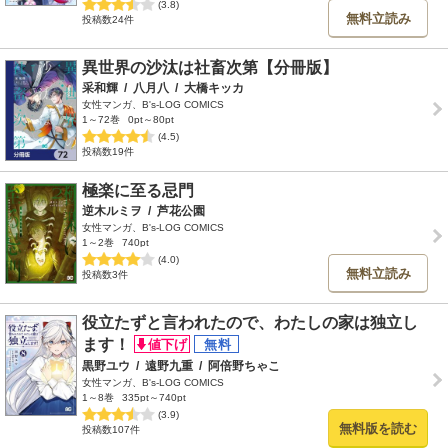
(3.8)
無料立読み
投稿数24件
異世界の沙汰は社畜次第【分冊版】
采和輝
/
八月八
/
大橋キッカ
女性マンガ、B's-LOG COMICS
1～72巻
0pt～80pt
(4.5)
投稿数19件
極楽に至る忌門
逆木ルミヲ
/
芦花公園
女性マンガ、B's-LOG COMICS
1～2巻
740pt
(4.0)
無料立読み
投稿数3件
役立たずと言われたので、わたしの家は独立し
ます！
黒野ユウ
/
遠野九重
/
阿倍野ちゃこ
女性マンガ、B's-LOG COMICS
1～8巻
335pt～740pt
(3.9)
無料版を読む
投稿数107件