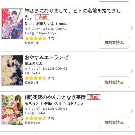
神さまになりまして、ヒトの名前を捨てまし
た。
Dite
/
石田リンネ
/
motai
女性マンガ、B's-LOG COMICS
1～2巻
690pt～840pt
(4.7)
無料立読み
投稿数3件
おやすみエトランゼ
穂坂きなみ
女性マンガ、B's-LOG COMICS
1巻
574pt
(4.7)
無料立読み
投稿数3件
(仮)花嫁のやんごとなき事情
兔ろうと
/
夕鷺かのう
/
山下ナナオ
女性マンガ、B's-LOG COMICS
1～2巻
574pt
(4.6)
無料立読み
投稿数178件