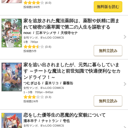
(4.0)
無料版を読む
投稿数199件
家を追放された魔法薬師は、薬獣や妖精に囲ま
れて秘密の薬草園で第二の人生を謳歌する
nouc
/
江本マシメサ
/
天領寺セナ
女性マンガ、B's-LOG COMICS
1巻
780pt
(3.6)
無料立読み
投稿数5件
家を追い出されましたが、元気に暮らしていま
す ～チートな魔法と前世知識で快適便利なセカ
ンドライフ！～
つむぎはる
/
斎木リコ
/
薔薇缶
女性マンガ、B's-LOG COMICS
1～3巻
700pt～840pt
(3.3)
無料立読み
投稿数24件
恋をした優等生の悪魔的な変貌について
瀧本羊子
/
チャトラン
/
壱也
女性マンガ、B's-LOG COMICS