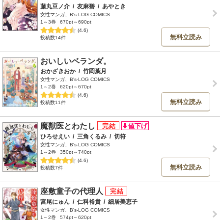
藤丸豆ノ介
/
友麻碧
/
あやとき
女性マンガ、B's-LOG COMICS
1～3巻
670pt～690pt
(4.6)
無料立読み
投稿数14件
おいしいベランダ。
おかざきおか
/
竹岡葉月
女性マンガ、B's-LOG COMICS
1～2巻
620pt～670pt
(4.6)
無料立読み
投稿数11件
魔獣医とわたし
ひろせえい
/
三角くるみ
/
切符
女性マンガ、B's-LOG COMICS
1～2巻
350pt～740pt
(4.6)
無料立読み
投稿数7件
座敷童子の代理人
宮尾にゅん
/
仁科裕貴
/
細居美恵子
女性マンガ、B's-LOG COMICS
1～2巻
574pt～620pt