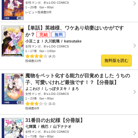
女性マンガ、B's-LOG COMICS
1～20巻
0pt～80pt
レビュー投稿数0件
【単話】英雄様、ワケあり幼妻はいかがです
か？
小豆こま
/
久川航璃
/
katsutake
女性マンガ、B's-LOG COMICS
1～17巻
0pt～130pt
(4.2)
無料版を読む
投稿数22件
魔物をペット化する能力が目覚めました うちの
子、可愛いけれど最強です！？【分冊版】
よこわけ
/
しっぽタヌキ
/
まろ
女性マンガ、B's-LOG COMICS
1～23巻
0pt～80pt
(3.2)
投稿数6件
31番目のお妃様【分冊版】
七輝翼
/
桃巴
/
山下ナナオ
女性マンガ、B's-LOG COMICS
1～73巻
0pt～80pt