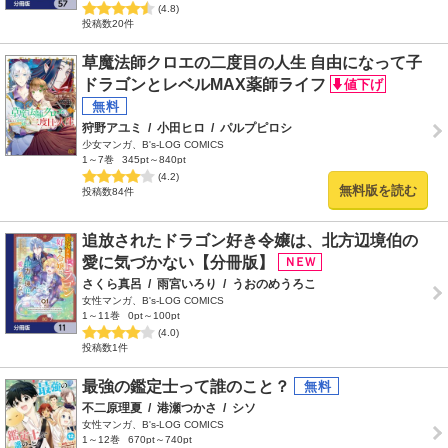
(4.8)
投稿数20件
草魔法師クロエの二度目の人生 自由になって子
ドラゴンとレベルMAX薬師ライフ
狩野アユミ
/
小田ヒロ
/
パルプピロシ
少女マンガ、B's-LOG COMICS
1～7巻
345pt～840pt
(4.2)
無料版を読む
投稿数84件
追放されたドラゴン好き令嬢は、北方辺境伯の
愛に気づかない【分冊版】
さくら真呂
/
雨宮いろり
/
うおのめうろこ
女性マンガ、B's-LOG COMICS
1～11巻
0pt～100pt
(4.0)
投稿数1件
最強の鑑定士って誰のこと？
不二原理夏
/
港瀬つかさ
/
シソ
女性マンガ、B's-LOG COMICS
1～12巻
670pt～740pt