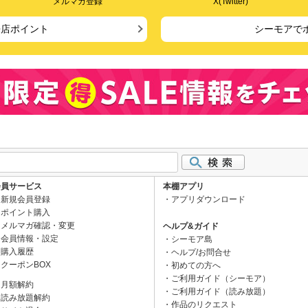
メルマガ登録
X(Twitter)
来店ポイント
シーモアで
会員サービス
本棚アプリ
新規会員登録
アプリダウンロード
ポイント購入
メルマガ確認・変更
ヘルプ&ガイド
会員情報・設定
シーモア島
購入履歴
ヘルプ/お問合せ
クーポンBOX
初めての方へ
ご利用ガイド（シーモア）
月額解約
ご利用ガイド（読み放題）
読み放題解約
作品のリクエスト