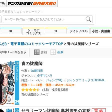
ア島
電子書籍ならコミックシーモア！
シーモア
BL
TL
ライトノベル
小説・実用書
コミックス
んが)・電子書籍のコミックシーモアTOP
>
青の祓魔師シリーズ
6件中 1～6件を表示
詳細
画像
青の祓魔師
作家：
加藤和恵
ジャンル：
少年マンガ
雑誌・レーベル：
ジャンプSQ.
/
ジャンプコミックスDIGITAL
巻数：
1～34巻
価格： 456pt～532pt
（4.5） 投稿数425件
青の祓魔師シリーズ
サラリーマン祓魔師 奥村雪男の哀愁