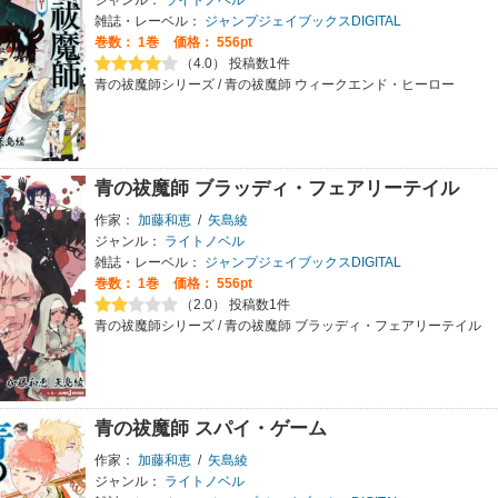
ジャンル：
ライトノベル
雑誌・レーベル：
ジャンプジェイブックスDIGITAL
巻数：
1巻
価格： 556pt
（4.0） 投稿数1件
青の祓魔師シリーズ / 青の祓魔師 ウィークエンド・ヒーロー
青の祓魔師 ブラッディ・フェアリーテイル
作家：
加藤和恵
/
矢島綾
ジャンル：
ライトノベル
雑誌・レーベル：
ジャンプジェイブックスDIGITAL
巻数：
1巻
価格： 556pt
（2.0） 投稿数1件
青の祓魔師シリーズ / 青の祓魔師 ブラッディ・フェアリーテイル
青の祓魔師 スパイ・ゲーム
作家：
加藤和恵
/
矢島綾
ジャンル：
ライトノベル