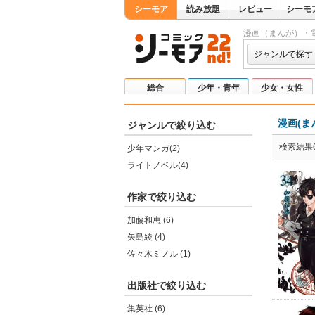
シーモア
読み放題
レビュー
シーモ
漫画（まんが）・
ジャンルで探す
総合
少年・青年
少女・女性
漫画(ま
ジャンルで絞り込む
検索結果
少年マンガ(2)
ライトノベル(4)
作家で絞り込む
加藤和恵 (6)
矢島綾 (4)
佐々木ミノル (1)
出版社で絞り込む
集英社 (6)