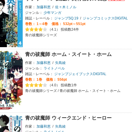
作家：
加藤和恵
/
佐々木ミノル
ジャンル：
少年マンガ
雑誌・レーベル：
ジャンプSQ.19
/
ジャンプコミックスDIGITAL
巻数：
1～4巻
価格： 532pt～551pt
（4.1） 投稿数24件
青の祓魔師シリーズ
青の祓魔師 ホーム・スイート・ホーム
作家：
加藤和恵
/
矢島綾
ジャンル：
ライトノベル
雑誌・レーベル：
ジャンプジェイブックスDIGITAL
巻数：
1巻
価格： 556pt
（4.0） 投稿数1件
青の祓魔師シリーズ / 青の祓魔師 ホーム・スイート・ホーム
青の祓魔師 ウィークエンド・ヒーロー
作家：
加藤和恵
/
矢島綾