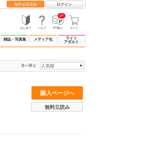
無料会員登録
ログイン
UP!
はじめて
ヘルプ
PT購入
カート
ライト
雑誌・写真集
メディア化
アダルト
並べ替え:
購入ページへ
無料立読み