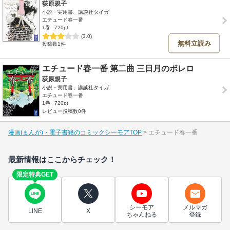
荻原規子
小説・実用書、講談社タイガ
エチュード春一番
1巻
720pt
(3.0)
無料立読み
投稿数1件
エチュード春一番 第二曲 三日月のボレロ
荻原規子
小説・実用書、講談社タイガ
エチュード春一番
1巻
720pt
レビュー投稿数0件
漫画(まんが)・電子書籍のコミックシーモアTOP
エチュード春一番
最新情報はここからチェック！
限定特典GET
シーモア
メルマガ
LINE
X
ちゃんねる
登録