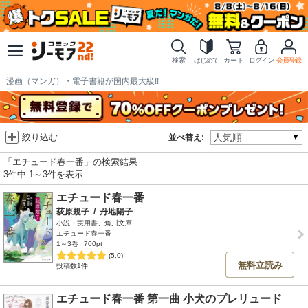
検索
はじめて
カート
ログイン
会員登録
漫画（マンガ）・電子書籍が国内最大級!!
絞り込む
並べ替え:
「エチュード春一番」の検索結果
3件中 1～3件を表示
エチュード春一番
荻原規子
/
丹地陽子
小説・実用書、角川文庫
エチュード春一番
1～3巻
700pt
(5.0)
無料立読み
投稿数1件
エチュード春一番 第一曲 小犬のプレリュード