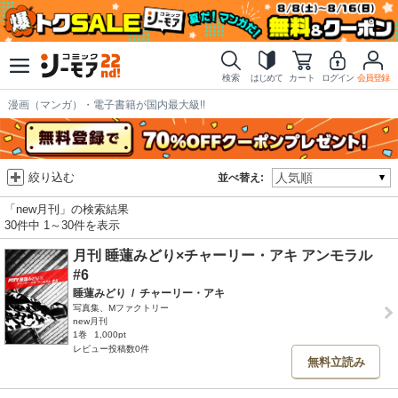
検索
はじめて
カート
ログイン
会員登録
漫画（マンガ）・電子書籍が国内最大級!!
絞り込む
並べ替え:
「new月刊」の検索結果
30件中 1～30件を表示
月刊 睡蓮みどり×チャーリー・アキ アンモラル
#6
睡蓮みどり
/
チャーリー・アキ
写真集、Mファクトリー
new月刊
1巻
1,000pt
レビュー投稿数0件
無料立読み