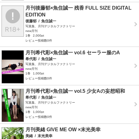
月刊後藤郁×魚住誠一 残香 FULL SIZE DIGITAL
EDITION
後藤郁
/
魚住誠一
写真集、月刊デジタルファクトリー
new月刊
1巻
2,000pt
レビュー投稿数0件
月刊希代彩×魚住誠一 vol.6 セーラー服のA
希代彩
/
魚住誠一
写真集、月刊デジタルファクトリー
new月刊
1巻
1,000pt
レビュー投稿数0件
月刊希代彩×魚住誠一 vol.5 少女Aの妄想昭和
希代彩
/
魚住誠一
写真集、月刊デジタルファクトリー
new月刊
1巻
1,000pt
レビュー投稿数0件
月刊美緒 GIVE ME OW ×末光美幸
美緒
/
末光美幸