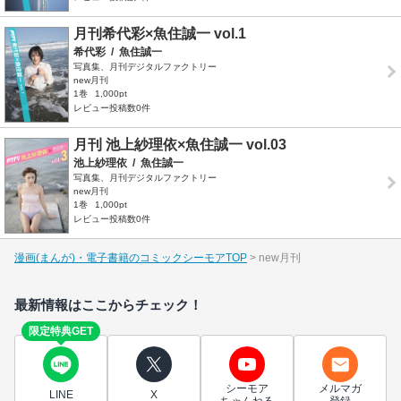
月刊希代彩×魚住誠一 vol.1
希代彩
/
魚住誠一
写真集、月刊デジタルファクトリー
new月刊
1巻
1,000pt
レビュー投稿数0件
月刊 池上紗理依×魚住誠一 vol.03
池上紗理依
/
魚住誠一
写真集、月刊デジタルファクトリー
new月刊
1巻
1,000pt
レビュー投稿数0件
漫画(まんが)・電子書籍のコミックシーモアTOP
new月刊
最新情報はここからチェック！
限定特典GET
シーモア
メルマガ
LINE
X