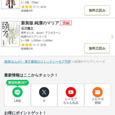
1～3巻
720pt
(3.3)
無料立読み
投稿数4件
新装版 純潔のマリア
石川雅之
青年マンガ、good！アフタヌーン
純潔のマリアシリーズ
1～3巻
1,300pt～1,400pt
(3.0)
無料立読み
投稿数1件
漫画(まんが)・電子書籍のコミックシーモアTOP
純潔のマリアシリーズ
最新情報はここからチェック！
限定特典GET
シーモア
メルマガ
LINE
X
ちゃんねる
登録
お得にポイントゲット！