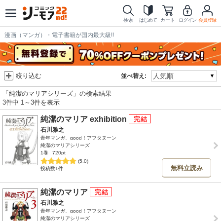
検索
はじめて
カート
ログイン
会員登録
漫画（マンガ）・電子書籍が国内最大級!!
絞り込む
並べ替え:
「純潔のマリアシリーズ」の検索結果
3件中 1～3件を表示
純潔のマリア exhibition
石川雅之
青年マンガ、good！アフタヌーン
純潔のマリアシリーズ
1巻
720pt
(5.0)
無料立読み
投稿数1件
純潔のマリア
石川雅之
青年マンガ、good！アフタヌーン
純潔のマリアシリーズ