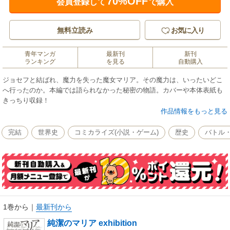
70%OFF
会員登録して
で購入
無料立読み
お気に入り
青年マンガ
最新刊
新刊
ランキング
を見る
自動購入
ジョセフと結ばれ、魔力を失った魔女マリア。その魔力は、いったいどこ
へ行ったのか。本編では語られなかった秘密の物語。カバーや本体表紙も
きっちり収録！
作品情報をもっと見る
完結
世界史
コミカライズ(小説・ゲーム)
歴史
バトル
1巻から
｜
最新刊から
純潔のマリア exhibition