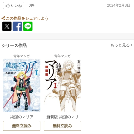
0件
2024年2月3日
もやしもんもオススメです！
いいね
この作品をシェアしよう
もっと見る
シリーズ作品
青年マンガ
青年マンガ
純潔のマリア
新装版 純潔のマリ
ア
無料立読み
無料立読み