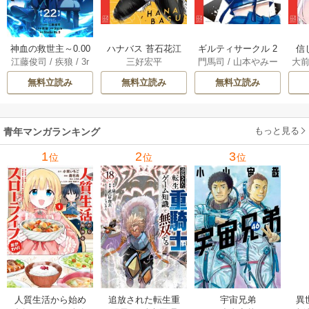
神血の救世主～0.00
ハナバス 苔石花江
ギルティサークル 2
信
江藤俊司
/
疾狼
/
3r
三好宏平
門馬司
/
山本やみー
大
000001％を引き当
のバスケ論 7巻
1巻
に
d Ie
/
Studio No.9
て最強へ～【電子
で
無料立読み
無料立読み
無料立読み
書籍特典付】 22巻
ギ
ャ
の
もっと見る
青年マンガランキング
れ
メ
1
2
3
位
位
位
ぁ
人質生活から始め
追放された転生重
宇宙兄弟
異