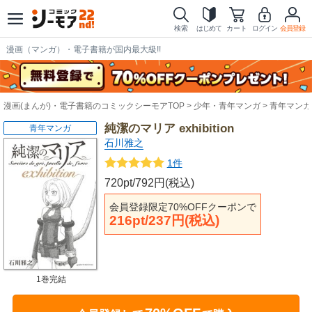
検索
はじめて
カート
ログイン
会員登録
漫画（マンガ）・電子書籍が国内最大級!!
漫画(まんが)・電子書籍のコミックシーモアTOP
少年・青年マンガ
青年マンガ
純潔のマリア exhibition
青年マンガ
石川雅之
1件
720pt/792円(税込)
会員登録限定70%OFFクーポンで
216pt/237円(税込)
1巻完結