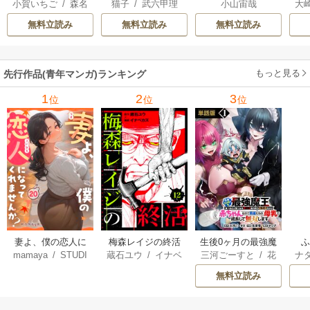
小賀いちご
/
森名
猫子
/
武六甲理
小山宙哉
大
るスローライフ
騎士はゲーム知識
は
尚
衣
/
じゃいあん
Ａ
で無双する
出
無料立読み
無料立読み
無料立読み
で
サ
もっと見る
先行作品(青年マンガ)ランキング
1
2
3
位
位
位
妻よ、僕の恋人に
梅森レイジの終活
生後0ヶ月の最強魔
mamaya
/
STUDI
蔵石ユウ
/
イナベ
三河ごーすと
/
花
ナ
なってくれません
王 食べるだけ強
O ZOON
カズ
/
STUDIO ZO
房雪
/
マップ
核
か？
くなるチート能力
無料立読み
ON
持ち転生者だけど
赤ちゃんなので英