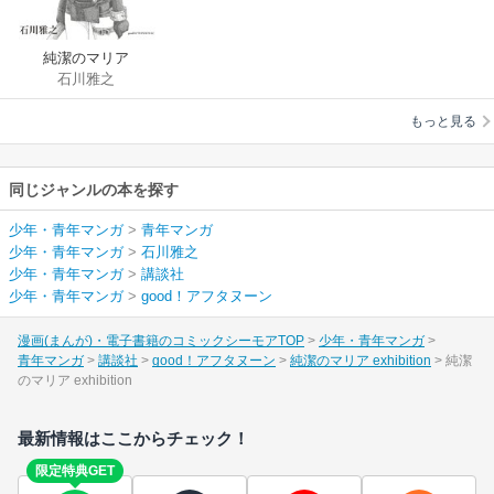
純潔のマリア
石川雅之
exhibition
もっと見る
同じジャンルの本を探す
少年・青年マンガ
>
青年マンガ
少年・青年マンガ
>
石川雅之
少年・青年マンガ
>
講談社
少年・青年マンガ
>
good！アフタヌーン
漫画(まんが)・電子書籍のコミックシーモアTOP
少年・青年マンガ
青年マンガ
講談社
good！アフタヌーン
純潔のマリア exhibition
純潔
のマリア exhibition
最新情報はここからチェック！
限定特典GET