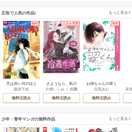
もっと見る
広告で人気の作品!
無料
立読み増量
無料
天は赤い河のほと
さようなら、私の
お姉ちゃんの翠く
篠原千絵
片桐いくみ
/
頼爾
目黒あむ
富
り
冷遇生活 ～パーテ
ん
ィーで声をかけて
無料立読み
無料立読み
無料立読み
きたのがヤバい男
だった件
もっと見る
少年・青年マンガの無料作品