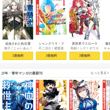
追放された転生重
シャングリラ・フ
異世界でスローラ
骸
猫子
/
じゃいあん
/
不二涼介
/
硬梨菜
長頼
/
シゲ
/
オウカ
Ｋ
騎士はゲーム知識
ロンティア（１）
イフを（願望） 1
異
武六甲理衣
で無双する（１）
～クソゲーハン
1冊無料
3冊無料
3冊無料
ター、神ゲーに挑
まんとす～
もっと見る
少年・青年マンガの最新刊