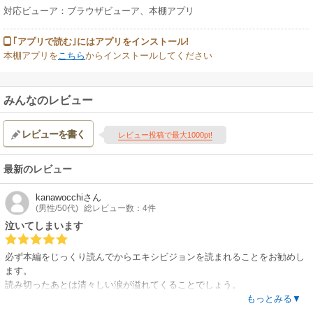
対応ビューア：ブラウザビューア、本棚アプリ
｢アプリで読む｣にはアプリをインストール!
本棚アプリを
こちら
からインストールしてください
みんなのレビュー
レビューを書く
レビュー投稿で最大1000pt!
最新のレビュー
kanawocchi
さん
(男性/50代)
総レビュー数：4件
泣いてしまいます
必ず本編をじっくり読んでからエキシビジョンを読まれることをお勧めし
ます。
読み切ったあとは清々しい涙が溢れてくることでしょう。
石川先生の作品は登場人物の表情が可愛くてついつい感情移入してしまい
もっとみる▼
ます。