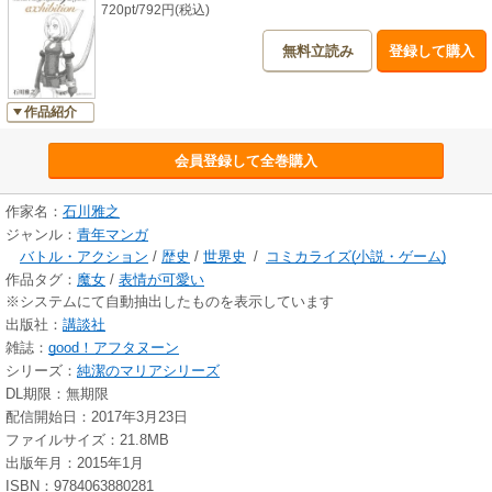
720pt/792円(税込)
無料立読み
登録して購入
作品紹介
会員登録して全巻購入
作家名：
石川雅之
ジャンル：
青年マンガ
バトル・アクション
/
歴史
/
世界史
/
コミカライズ(小説・ゲーム)
作品タグ：
魔女
/
表情が可愛い
※システムにて自動抽出したものを表示しています
出版社：
講談社
雑誌：
good！アフタヌーン
シリーズ：
純潔のマリアシリーズ
DL期限：無期限
配信開始日：2017年3月23日
ファイルサイズ：21.8MB
出版年月：2015年1月
ISBN：9784063880281