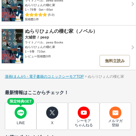
ライトノベル、peep Books
ぬらりひょんの棲む家
1～78巻
0pt～60pt
(5.0)
投稿数1件
ぬらりひょんの棲む家（ノベル）
大城密
/
peep
ライトノベル、peep Books
ぬらりひょんの棲む家
1～6巻
710pt
レビュー投稿数0件
無料立読み
漫画(まんが)・電子書籍のコミックシーモアTOP
ぬらりひょんの棲む家
最新情報はここからチェック！
限定特典GET
シーモア
メルマガ
LINE
X
ちゃんねる
登録