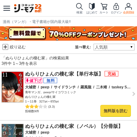
検索
はじめて
カート
ログイン
会員登録
漫画（マンガ）・電子書籍が国内最大級!!
絞り込む
並べ替え:
「ぬらりひょんの棲む家」の検索結果
3件中 1～3件を表示
ぬらりひょんの棲む家【単行本版】
大城密
/
peep
/
サイドランチ
/
羅風龍
/
二木靖
/
taskey STUDIO
青年マンガ、peep/サイコワコミック
ぬらりひょんの棲む家
1～11巻
327pt～655pt
(3.3)
無料版を読む
投稿数9件
ぬらりひょんの棲む家（ノベル）【分冊版】
大城密
/
peep