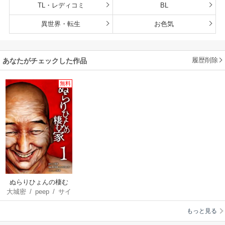
TL・レディコミ
BL
異世界・転生
お色気
履歴削除
あなたがチェックした作品
無料
ぬらりひょんの棲む
大城密
/
peep
/
サイ
家【単行本版】
ドランチ
/
羅風龍
/
もっと見る
二木靖
/
taskey STU
DIO