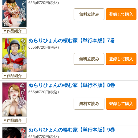
655pt/720円(税込)
無料立読み
登録して購入
作品紹介
ぬらりひょんの棲む家【単行本版】7巻
655pt/720円(税込)
無料立読み
登録して購入
作品紹介
ぬらりひょんの棲む家【単行本版】8巻
655pt/720円(税込)
無料立読み
登録して購入
作品紹介
ぬらりひょんの棲む家【単行本版】9巻
655pt/720円(税込)