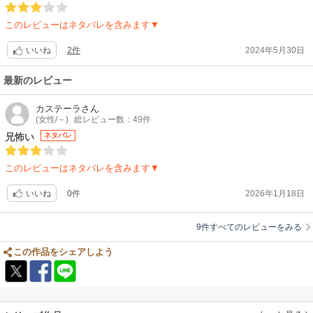
このレビューはネタバレを含みます▼
2件
2024年5月30日
いいね
最新のレビュー
カステーラ
さん
(女性/－)
総レビュー数：49件
兄怖い
ネタバレ
このレビューはネタバレを含みます▼
0件
2026年1月18日
いいね
9件すべてのレビューをみる
この作品をシェアしよう