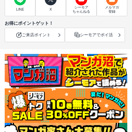
シーモア
メルマガ
LINE
X
ちゃんねる
登録
お得にポイントゲット！
ご来店ポイント
シーモアでポイ活