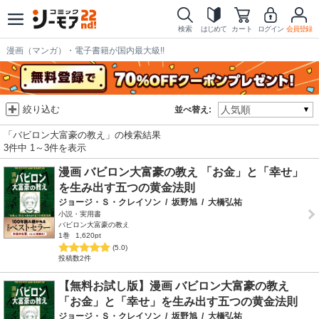
検索
はじめて
カート
ログイン
会員登録
漫画（マンガ）・電子書籍が国内最大級!!
絞り込む
並べ替え:
「バビロン大富豪の教え」の検索結果
3件中 1～3件を表示
漫画 バビロン大富豪の教え 「お金」と「幸せ」
を生み出す五つの黄金法則
ジョージ・Ｓ・クレイソン
/
坂野旭
/
大橋弘祐
小説・実用書
バビロン大富豪の教え
1巻
1,620pt
(5.0)
投稿数2件
【無料お試し版】漫画 バビロン大富豪の教え
「お金」と「幸せ」を生み出す五つの黄金法則
ジョージ・Ｓ・クレイソン
/
坂野旭
/
大橋弘祐