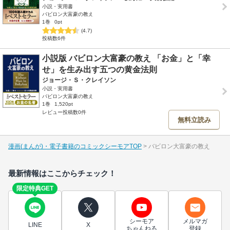
小説・実用書
バビロン大富豪の教え
1巻
0pt
(4.7)
投稿数6件
小説版 バビロン大富豪の教え 「お金」と「幸
せ」を生み出す五つの黄金法則
ジョージ・Ｓ・クレイソン
小説・実用書
バビロン大富豪の教え
1巻
1,520pt
レビュー投稿数0件
無料立読み
漫画(まんが)・電子書籍のコミックシーモアTOP
バビロン大富豪の教え
最新情報はここからチェック！
限定特典GET
シーモア
メルマガ
LINE
X
ちゃんねる
登録