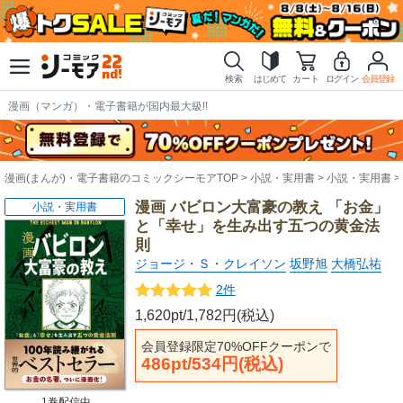
検索
はじめて
カート
ログイン
会員登録
漫画（マンガ）・電子書籍が国内最大級!!
漫画(まんが)・電子書籍のコミックシーモアTOP
小説・実用書
小説・実用書
漫画 バビロン大富豪の教え 「お金」
小説・実用書
と「幸せ」を生み出す五つの黄金法
則
ジョージ・Ｓ・クレイソン
坂野旭
大橋弘祐
2件
1,620pt/1,782円(税込)
会員登録限定70%OFFクーポンで
486pt/534円(税込)
1巻配信中