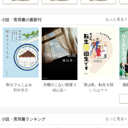
h-goon
伝～
す
ら
二
もっと見る
小説・実用書の最新刊
激
和カフェこよみ
月曜のこない部屋 1
実は私、転生９回
野村美月
城山真一
いろはママ
前
五月くんの夏のお
巻
生です マンガ
ー
もてなし 1巻
私の前世物語 1巻
もっと見る
小説・実用書ランキング