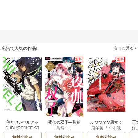
もっと見る
広告で人気の作品!
無料
無料
俺だけレベルアッ
夜伽の双子―贄姫
ふつつかな悪女で
王
DUBU(REDICE ST
島袋ユミ
尾羊英
/
中村颯
お
プな件
は二人の王子に愛
はございますが ～
こ
UDIO)
/
Chugong
/
希
/
ゆき哉
英
される―
雛宮蝶鼠とりかえ
無料立読み
無料立読み
無料立読み