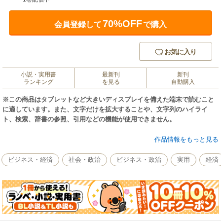
70%OFF
会員登録して
で購入
お気に入り
小説・実用書
最新刊
新刊
ランキング
を見る
自動購入
※この商品はタブレットなど大きいディスプレイを備えた端末で読むこと
に適しています。また、文字だけを拡大することや、文字列のハイライ
ト、検索、辞書の参照、引用などの機能が使用できません。
☆★☆★☆★☆★☆★☆★☆★☆★☆★☆★☆★☆★☆★☆★☆★☆★☆
作品情報をもっと見る
★☆★
中田敦彦YouTube大学で絶賛！
ビジネス・経済
社会・政治
ビジネス・政治
実用
経済
☆★☆★☆★☆★☆★☆★☆★☆★☆★☆★☆★☆★☆★☆★☆★☆★☆
★☆★
世界的ベストセラー、100年読み継がれるお金の名著「バビロンいちの大金
持ち(The Richest Man In Babyron)」が、有名少年誌受賞者の圧倒的画力で
漫画化!