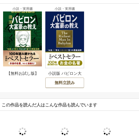
小説・実用書
小説・実用書
【無料お試し版】
小説版 バビロン大
漫画 バビロン大富
富豪の教え 「お
無料立読み
豪の教え 「お金」
金」と「幸せ」を
と「幸せ」を生み
生み出す五つの黄
出す五つの黄金法
金法則
則
この作品を読んだ人はこんな作品も読んでいます