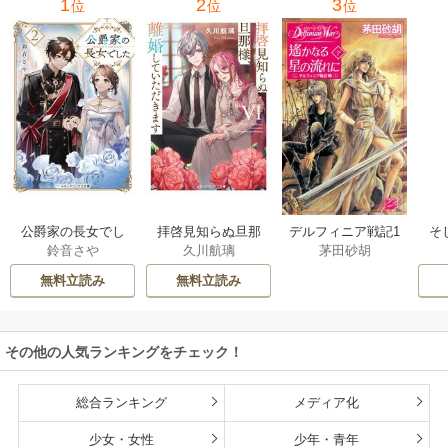
1
2
3
位
位
位
公爵家の長女でし
拝啓見知らぬ旦那
そ
デルフィニア戦記1
鈴音さや
久川航璃
茅田砂胡
た
様、離婚していた
だきます
無料立読み
無料立読み
その他の人気ランキングをチェック！
総合ランキング
メディア化
少女・女性
少年・青年