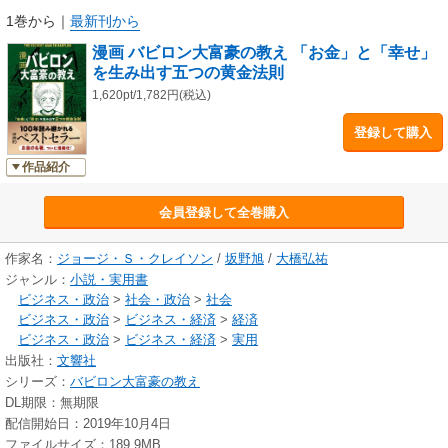
1巻から
｜
最新刊から
漫画だから、お金に悩まず自由な人生を送るための真理があっという間に
漫画 バビロン大富豪の教え 「お金」と「幸せ」
読めます!
を生み出す五つの黄金法則
しかも最後は泣けます。
1,620pt/1,782円(税込)
登録して購入
――この本に書かれているのは、「お金儲けのテクニック」ではありませ
ん。
作品紹介
金融の起源と言われている古代バビロニアから伝わる「人類不変の知恵」
です。
会員登録して全巻購入
お金に悩まされる現代人に、資産をを増やし、お金に縛られず、充実した
人生を送る方法を教えてくれます。
だからこそ、この本は約100年もの間、世界中で読み継がれているのです。
作家名：
ジョージ・Ｓ・クレイソン
/
坂野旭
/
大橋弘祐
ジャンル：
小説・実用書
【目次】
ビジネス・政治
>
社会・政治
>
社会
バビロン一の大金持ち - なぜ、同じように働いているのに、貧乏人と大金
ビジネス・政治
>
ビジネス・経済
>
経済
持ちがいるのか？
ビジネス・政治
>
ビジネス・経済
>
実用
学びの殿堂 - 大富豪だけが知っている「黄金に愛される七つ道具」
出版社：
文響社
試練 - 価値があるのは、金貨が入った袋か、知恵が詰まった袋か？
シリーズ：
バビロン大富豪の教え
帰還 - 賢者の助言によって、貯金が懸命に働きだす
DL期限：無期限
ザ・ウォール - 「守るべきもの」があるから人は何度でも立ち上がれる
配信開始日：2019年10月4日
ファイルサイズ：189.9MB