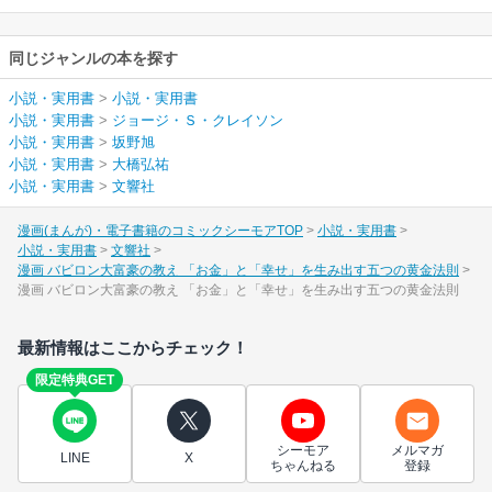
同じジャンルの本を探す
小説・実用書
>
小説・実用書
小説・実用書
>
ジョージ・Ｓ・クレイソン
小説・実用書
>
坂野旭
小説・実用書
>
大橋弘祐
小説・実用書
>
文響社
漫画(まんが)・電子書籍のコミックシーモアTOP
小説・実用書
小説・実用書
文響社
漫画 バビロン大富豪の教え 「お金」と「幸せ」を生み出す五つの黄金法則
漫画 バビロン大富豪の教え 「お金」と「幸せ」を生み出す五つの黄金法則
最新情報はここからチェック！
限定特典GET
シーモア
メルマガ
LINE
X
ちゃんねる
登録