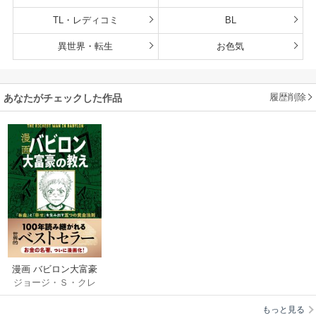
TL・レディコミ
BL
異世界・転生
お色気
履歴削除
あなたがチェックした作品
漫画 バビロン大富豪
ジョージ・Ｓ・クレ
の教え 「お金」と
イソン
/
坂野旭
/
大
「幸せ」を生み出す
もっと見る
橋弘祐
五つの黄金法則