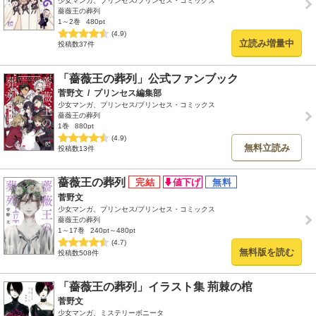
少女マンガ、プリンセス/プリンセス・コミックス
薔薇王の葬列
1～2巻
480pt
(4.9)
立読み増量中
投稿数37件
「薔薇王の葬列」公式ファンブック
菅野文
/
プリンセス編集部
少女マンガ、プリンセス/プリンセス・コミックス
薔薇王の葬列
1巻
880pt
(4.9)
無料立読み
投稿数13件
薔薇王の葬列
菅野文
少女マンガ、プリンセス/プリンセス・コミックス
薔薇王の葬列
1～17巻
240pt～480pt
(4.7)
無料版を読む
投稿数508件
「薔薇王の葬列」イラスト集 荊棘の棺
菅野文
少女マンガ、ミステリーボニータ