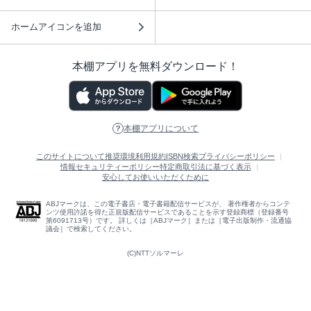
ホームアイコンを追加
本棚アプリを無料ダウンロード！
本棚アプリについて
このサイトについて
推奨環境
利用規約
ISBN検索
プライバシーポリシー
情報セキュリティーポリシー
特定商取引法に基づく表示
安心してお使いいただくために
ABJマークは、この電子書店・電子書籍配信サービスが、 著作権者からコンテ
ンツ使用許諾を得た正規版配信サービスであることを示す登録商標（登録番号
第6091713号）です。 詳しくは［ABJマーク］または［電子出版制作・流通協
議会］で検索してください。
(C)NTTソルマーレ