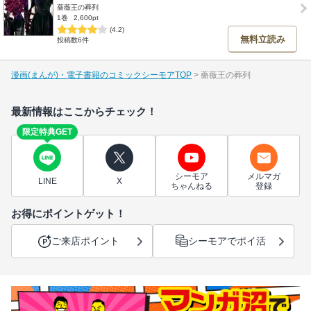
薔薇王の葬列
1巻
2,600pt
(4.2)
無料立読み
投稿数6件
漫画(まんが)・電子書籍のコミックシーモアTOP
薔薇王の葬列
最新情報はここからチェック！
限定特典GET
シーモア
メルマガ
LINE
X
ちゃんねる
登録
お得にポイントゲット！
ご来店ポイント
シーモアでポイ活