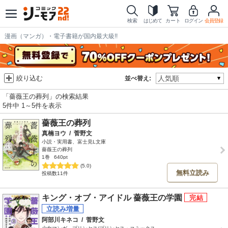
検索
はじめて
カート
ログイン
会員登録
漫画（マンガ）・電子書籍が国内最大級!!
絞り込む
並べ替え:
「薔薇王の葬列」の検索結果
5件中 1～5件を表示
薔薇王の葬列
真楠ヨウ
/
菅野文
小説・実用書、富士見L文庫
薔薇王の葬列
1巻
640pt
(5.0)
無料立読み
投稿数11件
キング・オブ・アイドル 薔薇王の学園
阿部川キネコ
/
菅野文