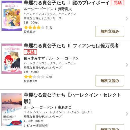
華麗なる貴公子たち Ⅰ 謎のプレイボーイ
ルーシー･ゴードン
/
狩野真央
ハーレクインコミックス、ハーレクイン
華麗なる貴公子たちシリーズ
1巻
500pt
(4.3)
無料立読み
投稿数3件
華麗なる貴公子たち Ⅱ フィアンセは億万長者
佐々木みすず
/
ルーシー･ゴードン
ハーレクインコミックス、ハーレクイン
華麗なる貴公子たちシリーズ
1巻
500pt
(2.0)
無料立読み
投稿数1件
華麗なる貴公子たち【ハーレクイン・セレクト
版】
ルーシー･ゴードン
/
南あさこ
ライトノベル、ハーレクイン/ハーレクイン･セレクト
華麗なる貴公子たちシリーズ
1～3巻
500pt
レビュー投稿数0件
無料立読み