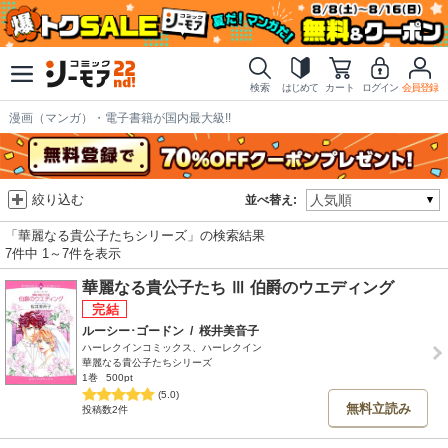
検索
はじめて
カート
ログイン
会員登録
漫画（マンガ）・電子書籍が国内最大級!!
絞り込む
並べ替え:
「華麗なる貴公子たちシリーズ」の検索結果
7件中 1～7件を表示
華麗なる貴公子たち Ⅲ 伯爵のウエディング
ルーシー･ゴードン
/
桜井美音子
ハーレクインコミックス、ハーレクイン
華麗なる貴公子たちシリーズ
1巻
500pt
(5.0)
無料立読み
投稿数2件