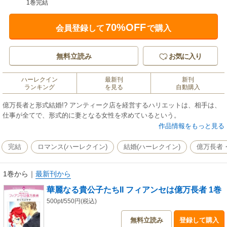
1巻完結
70%OFF
会員登録して
で購入
無料立読み
お気に入り
ハーレクイン
最新刊
新刊
ランキング
を見る
自動購入
億万長者と形式結婚!? アンティーク店を経営するハリエットは、相手は、
仕事が全てで、形式的に妻となる女性を求めているという。
作品情報をもっと見る
完結
ロマンス(ハーレクイン)
結婚(ハーレクイン)
億万長者・
1巻から
｜
最新刊から
華麗なる貴公子たちII フィアンセは億万長者 1巻
500pt/550円(税込)
無料立読み
登録して購入