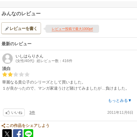
みんなのレビュー
レビューを書く
レビュー投稿で最大1000pt!
最新のレビュー
いしはらり
さん
(女性/40代)
総レビュー数：416件
淡白
華麗なる貴公子のシリーズとして買いました。
１が良かったので、マンガ家違うけど賭けてみましたが…負けました。
全体的に淡々と流れているだけで、心理描写や盛り上がりの場面も、薄っ
もっとみる▼
ぺらでした。
3件
2011年11月6日
同じ原作でも描き手が違うとこんなに面白さが変わるのかと、途中で読む
いいね
のが苦しくなりました。
この作品をシェアしよう
好みの問題もあると思いますので、立ち読み？で自分に合う描き方か判断