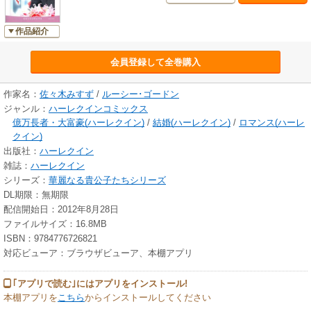
作品紹介
会員登録して全巻購入
作家名：
佐々木みすず
/
ルーシー･ゴードン
ジャンル：
ハーレクインコミックス
億万長者・大富豪(ハーレクイン)
/
結婚(ハーレクイン)
/
ロマンス(ハーレ
クイン)
出版社：
ハーレクイン
雑誌：
ハーレクイン
シリーズ：
華麗なる貴公子たちシリーズ
DL期限：無期限
配信開始日：2012年8月28日
ファイルサイズ：16.8MB
ISBN：9784776726821
対応ビューア：ブラウザビューア、本棚アプリ
｢アプリで読む｣にはアプリをインストール!
本棚アプリを
こちら
からインストールしてください