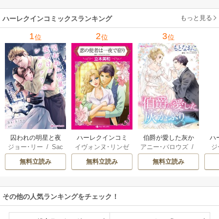
ーガン
/
星合操
/
ア
ウェイ
/
一重夕子
ーディ
/
海野みつる
ザ
ン･ウィール
/
津寺
/
サラ･ウッド
もっと見る
/
流
ハーレクインコミックスランキング
里可子
水凛子
1
2
3
位
位
位
囚われの明星と夜
ハーレクインコミ
伯爵が愛した灰か
ハ
ジョー･リー
/
Sac
イヴォンヌ･リンゼ
アニー･バロウズ
/
ジ
明けのシュヴァリ
ックス セット 202
ぶり
ック
hiyo
イ
/
立木美和
/
ミ
もとなおこ
ン
エ
6年 vol.999
無料立読み
無料立読み
無料立読み
ランダ･ジャレッ
リー
ト
/
宮本果林
/
ロ
花
ーリー・ペイジ
/
モ
曽祢まさこ
操
その他の人気ランキングをチェック！
ル