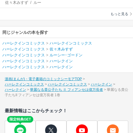
佐々木みすず
/
ルー
Ⅱ フィアンセは億万
シー･ゴードン
長者
もっと見る
同じジャンルの本を探す
ハーレクインコミックス
>
ハーレクインコミックス
ハーレクインコミックス
>
佐々木みすず
ハーレクインコミックス
>
ルーシー･ゴードン
ハーレクインコミックス
>
ハーレクイン
ハーレクインコミックス
>
ハーレクイン
漫画(まんが)・電子書籍のコミックシーモアTOP
ハーレクインコミックス
ハーレクインコミックス
ハーレクイン
ハーレクイン
華麗なる貴公子たち Ⅱ フィアンセは億万長者
華麗なる貴公
子たちII フィアンセは億万長者 1巻
最新情報はここからチェック！
限定特典GET