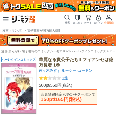
検索
はじめて
カート
ログイン
会員登録
漫画（マンガ）・電子書籍が国内最大級!!
漫画(まんが)・電子書籍のコミックシーモアTOP
ハーレクインコミックス
ハー
華麗なる貴公子たちII フィアンセは億
ハーレクインコミックス
万長者 1巻
佐々木みすず
ルーシー･ゴードン
1件
500pt/550円(税込)
会員登録限定70%OFFクーポンで
150pt/165円(税込)