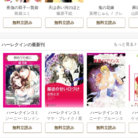
夜伽の双子―贄姫
天は赤い河のほと
鬼の花嫁
葬
島袋ユミ
篠原千絵
富樫じゅん
/
クレ
山
は二人の王子に愛
り
ハ
される―
無料立読み
無料立読み
無料立読み
もっと見る
ハーレクインの最新刊
ハーレクインコミ
ハーレクインコミ
ハーレクインコミ
ハ
ジーニー･ロンドン
マヤ・ブレイク
/
星
ニーナ･ブルーンス
ケ
ックス セット 202
ックス セット 202
ックス セット 202
ック
/
橘花夜
/
メアリ
野正美
/
ヘレン･ブ
/
おおつきちずる
/
/
J
6年 vol.1064 1巻
6年 vol.1002 1巻
6年 vol.1063 1巻
6年
無料立読み
無料立読み
無料立読み
ー･ライアンズ
/
花
ルックス
/
のわきね
レベッカ･ヨーク
/
ス
牟礼サキ
/
サラ･モ
い
/
マーガレット･
稜敦水
/
ケイト･ハ
ル