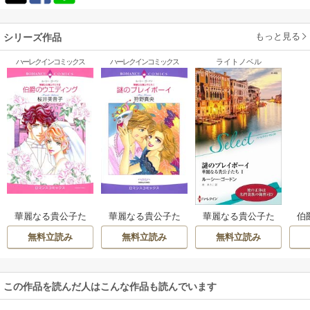
してからの購入を薦めます。
全話、立ち読みの雰囲気そのままです。
もっと見る
シリーズ作品
ハーレクインコミックス
ハーレクインコミックス
ライトノベル
伯
華麗なる貴公子た
華麗なる貴公子た
華麗なる貴公子た
ち Ⅲ 伯爵のウエデ
ち Ⅰ 謎のプレイボ
ち【ハーレクイ
無料立読み
無料立読み
無料立読み
ィング
ーイ
ン・セレクト版】
この作品を読んだ人はこんな作品も読んでいます