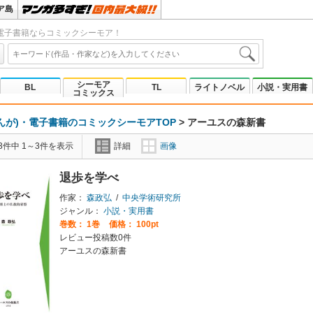
ア島
電子書籍ならコミックシーモア！
シーモア
BL
TL
ライトノベル
小説・実用書
コミックス
んが)・電子書籍のコミックシーモアTOP
>
アーユスの森新書
3件中 1～3件を表示
詳細
画像
退歩を学べ
作家：
森政弘
/
中央学術研究所
ジャンル：
小説・実用書
巻数：
1巻
価格： 100pt
レビュー投稿数0件
アーユスの森新書