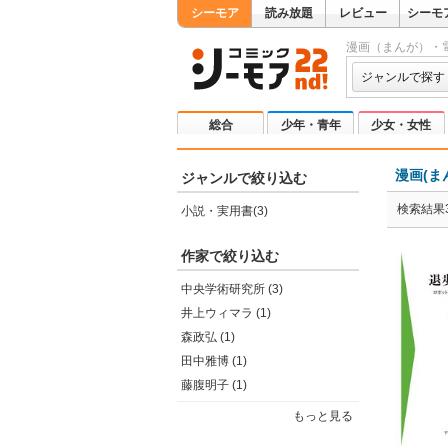
シーモア
読み放題
レビュー
シーモ
漫画（まんが）・
ジャンルで探す
総合
少年・青年
少女・女性
漫画(ま
ジャンルで絞り込む
検索結果
小説・実用書(3)
作家で絞り込む
中央学術研究所 (3)
井上ウィマラ (1)
森政弘 (1)
田中雅博 (1)
藤腹明子 (1)
もっと見る