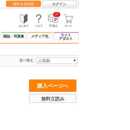
無料会員登録
ログイン
UP!
はじめて
ヘルプ
PT購入
カート
ライト
雑誌・写真集
メディア化
アダルト
並べ替え:
購入ページへ
無料立読み