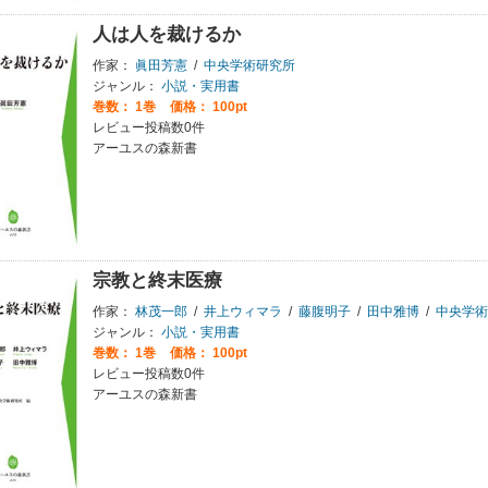
人は人を裁けるか
作家：
眞田芳憲
/
中央学術研究所
ジャンル：
小説・実用書
巻数：
1巻
価格： 100pt
レビュー投稿数0件
アーユスの森新書
宗教と終末医療
作家：
林茂一郎
/
井上ウィマラ
/
藤腹明子
/
田中雅博
/
中央学術
ジャンル：
小説・実用書
巻数：
1巻
価格： 100pt
レビュー投稿数0件
アーユスの森新書