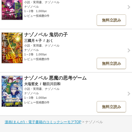
小説・実用書、ナゾノベル
ナゾノベル
1～2巻
1,000pt
レビュー投稿数0件
無料立読み
ナゾノベル 鬼切の子
三國月々子
/
おく
小説・実用書、ナゾノベル
ナゾノベル
1～2巻
1,000pt
レビュー投稿数0件
無料立読み
ナゾノベル 悪魔の思考ゲーム
大塩哲史
/
朝日川日和
小説・実用書、ナゾノベル
ナゾノベル
1～3巻
1,000pt
レビュー投稿数0件
無料立読み
漫画(まんが)・電子書籍のコミックシーモアTOP
ナゾノベル