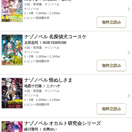
小説・実用書、ナゾノベル
ナゾノベル
1～3巻
1,000pt～1,100pt
レビュー投稿数0件
無料立読み
ナゾノベル 名探偵犬コースケ
太田忠司
/
NOEYEBROW
小説・実用書、ナゾノベル
ナゾノベル
1～2巻
1,000pt～1,100pt
レビュー投稿数0件
無料立読み
ナゾノベル 怪ぬしさま
地図十行路
/
ニナハチ
小説・実用書、ナゾノベル
ナゾノベル
1～3巻
1,000pt～1,100pt
レビュー投稿数0件
無料立読み
ナゾノベル オカルト研究会シリーズ
緑川聖司
/
水輿ゆい