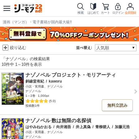
検索
はじめて
カート
ログイン
会員登録
漫画（マンガ）・電子書籍が国内最大級!!
絞り込む
並べ替え:
「ナゾノベル」の検索結果
10件中 1～10件を表示
ナゾノベル プロジェクト・モリアーティ
斜線堂有紀
/
kaworu
小説・実用書、ナゾノベル
ナゾノベル
1～2巻
1,000pt
(5.0)
無料立読み
投稿数1件
ナゾノベル 数は無限の名探偵
はやみねかおる
/
向井湘吾
/
井上真偽
/
青柳碧人
/
加藤元浩
小説・実用書、ナゾノベル
ナゾノベル