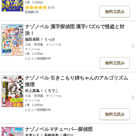
1巻
1,000pt
(5.0)
無料立読み
投稿数1件
ナゾノベル 漢字探偵団 漢字パズルで怪盗と対
決！
福田卓郎
/
うっけ
小説・実用書、ナゾノベル
ナゾノベル
1巻
1,100pt
レビュー投稿数0件
無料立読み
ナゾノベル 引きこもり姉ちゃんのアルゴリズム
推理
井上真偽
/
くろでこ
小説・実用書、ナゾノベル
ナゾノベル
1巻
1,000pt
レビュー投稿数0件
無料立読み
ナゾノベル Vチューバ―探偵団
木滝りま
/
舟崎泉美
/
榎のと